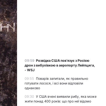
09:59
Розвідка США пов’язує з Росією
дрон з вибухівкою в аеропорту Лейпцига,
- WSJ
09:55
Поварів запитали, як правильно
готувати лосося, і всі вони відповіли
однаково
09:30
У США вчені виявили рибу, яка може
жити понад 400 років: що про неї відомо