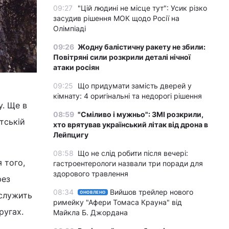
09:27
"Цій людині не місце тут": Усик різко
засудив рішення МОК щодо Росії на
Олімпіаді
09:26
Жодну балістичну ракету не збили:
Повітряні сили розкрили деталі нічної
атаки росіян
09:25
Що придумати замість дверей у
кімнату: 4 оригінальні та недорогі рішення
у. Ще в
08:59
"Сміливо і мужньо": ЗМІ розкрили,
тській
хто врятував український літак від дрона в
Лейпцигу
08:58
Що не слід робити після вечері:
 того,
гастроентерологи назвали три поради для
здорового травлення
рез
08:34
Вийшов трейлер нового
ОНОВЛЕНО
ослужить
римейку "Афери Томаса Крауна" від
ругах.
Майкла Б. Джордана