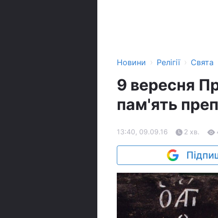
›
›
Новини
Релігії
Свята
9 вересня П
пам'ять пре
13:40, 09.09.16
2 хв.
Підпиш