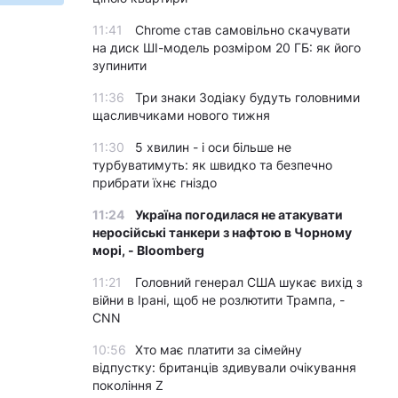
11:41
Chrome став самовільно скачувати
на диск ШІ-модель розміром 20 ГБ: як його
зупинити
11:36
Три знаки Зодіаку будуть головними
щасливчиками нового тижня
11:30
5 хвилин - і оси більше не
турбуватимуть: як швидко та безпечно
прибрати їхнє гніздо
11:24
Україна погодилася не атакувати
неросійські танкери з нафтою в Чорному
морі, - Bloomberg
11:21
Головний генерал США шукає вихід з
війни в Ірані, щоб не розлютити Трампа, -
CNN
10:56
Хто має платити за сімейну
відпустку: британців здивували очікування
покоління Z