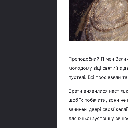
Преподобний Пімен Велики
молодому віці святий з д
пустелі. Всі троє взяли т
Брати виявилися настіль
щоб їх побачити, вони не
зачинені двері своєї келл
для їхньої зустрічі у віч