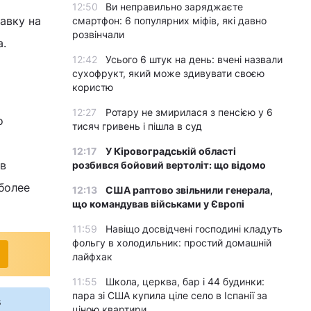
12:50
Ви неправильно заряджаєте
авку на
смартфон: 6 популярних міфів, які давно
розвінчали
а.
12:42
Усього 6 штук на день: вчені назвали
сухофрукт, який може здивувати своєю
користю
12:27
Ротару не змирилася з пенсією у 6
о
тисяч гривень і пішла в суд
12:17
У Кіровоградській області
 в
розбився бойовий вертоліт: що відомо
 более
12:13
США раптово звільнили генерала,
що командував військами у Європі
11:59
Навіщо досвідчені господині кладуть
фольгу в холодильник: простий домашній
лайфхак
11:55
Школа, церква, бар і 44 будинки:
пара зі США купила ціле село в Іспанії за
s
ціною квартири