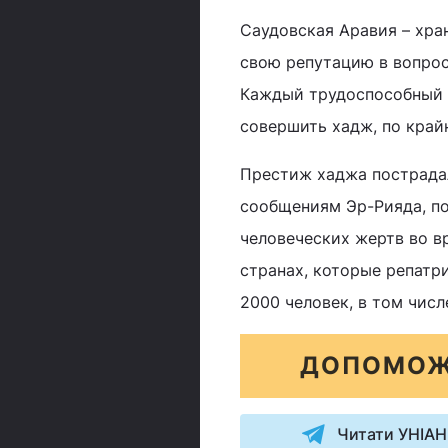
Саудовская Аравия – хра
свою репутацию в вопрос
Каждый трудоспособный м
совершить хадж, по крайн
Престиж хаджа пострадал
сообщениям Эр-Рияда, по
человеческих жертв во вр
странах, которые репатри
2000 человек, в том числ
ДОПОМОЖ
Читати УНІАН