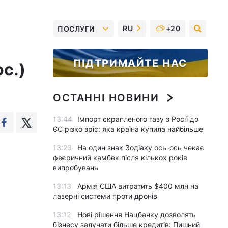
RU
+20
ПОСЛУГИ
ПІДТРИМАЙТЕ НАС
с.)
ОСТАННІ НОВИНИ
13:44
Імпорт скрапленого газу з Росії до
ЄС різко зріс: яка країна купила найбільше
13:23
На один знак Зодіаку ось-ось чекає
феєричний камбек після кількох років
випробувань
13:13
Армія США витратить $400 млн на
лазерні системи проти дронів
13:12
Нові рішення Нацбанку дозволять
бізнесу залучати більше кредитів: Пишний