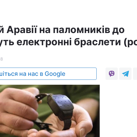
й Аравії на паломників до
ть електронні браслети (ро
88
іться на нас в Google