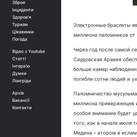
Зброя
Інциденти
Здоров'я
Туризм
Электронные браслеты яв
Цікавинки
миллиона паломников от 
Погода
Через год после самой с
Відео з Youtube
Статті
Саудовская Аравия обес
Інтерв'ю
больше камер наблюдения
Думки
погибли сотни людей и у
Лонгріди
Архів
Паломничество мусульман,
Вакансії
миллиона приверженцев 
Контакти
особое внимание будет у
того, как в начале июля
Медина – втором в ислам