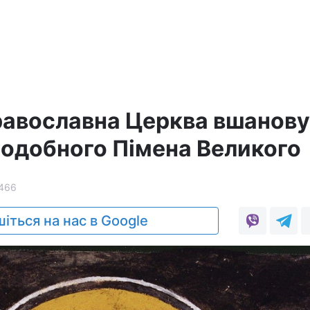
равославна Церква вшанову
подобного Пімена Великого
466
іться на нас в Google