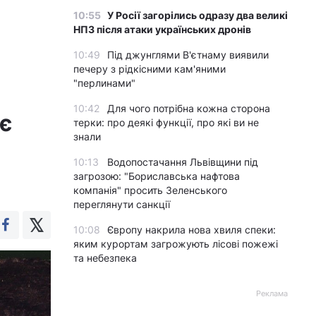
10:55
У Росії загорілись одразу два великі
НПЗ після атаки українських дронів
10:49
Під джунглями В'єтнаму виявили
печеру з рідкісними кам'яними
"перлинами"
10:42
Для чого потрібна кожна сторона
є
терки: про деякі функції, про які ви не
знали
10:13
Водопостачання Львівщини під
загрозою: "Бориславська нафтова
компанія" просить Зеленського
переглянути санкції
10:08
Європу накрила нова хвиля спеки:
яким курортам загрожують лісові пожежі
та небезпека
Реклама