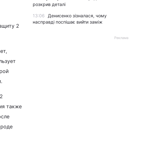
розкрив деталі
13:06
Денисенко зізналася, чому
насправді поспішає вийти заміж
ащиту 2
Реклама
ет,
льзует
орой
.
 2
мя также
осле
ороде