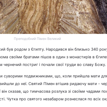
Преподобний Пімен Великий
й був родом з Єгипту. Народився він близько 340 рок
вома своїми братами пішов в один з монастирів в Єгипе
ам чернечий постриг і почали свої труди во славу Божу.
ки суворими подвижниками, що, коли прийшла мати для
 вийшли до неї. Святий Пімен втішив ридаючу мати - че
ії він сказав, що тимчасова розлука зі своїми чадами п
ності. Чутка про святого незабаром рознеслася по всіх ок