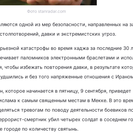
Фото stanradar.com
ляются одной из мер безопасности, направленных на з
столпотворений, давки и экстремистских угроз.
ерьезной катастрофы во время хаджа за последние 30 л
печивает паломников электронными браслетами и испо
, чтобы избежать повторения давки, в результате кот
худшились и без того напряженные отношения с Ираном
 которое начинается в пятницу, 9 сентября, приведет
ислама к самым священным местам в Мекке. В это вре
деляться тревогам по поводу деятельности боевиков п
 террорист-смертник убил четырех солдат в соседнем г
е городе по количеству святынь.