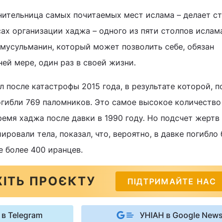
нительница самых почитаемых мест ислама – делает ст
ах организации хаджа – одного из пяти столпов ислам
усульманин, который может позволить себе, обязан
ей мере, один раз в своей жизни.
 после катастрофы 2015 года, в результате которой, п
гибли 769 паломников. Это самое высокое количество
емя хаджа после давки в 1990 году. Но подсчет жертв
ировали тела, показал, что, вероятно, в давке погибло
е более 400 иранцев.
ІТЬ ПРОЄКТУ
ПІДТРИМАЙТЕ НАС
 в Telegram
УНІАН в Google New