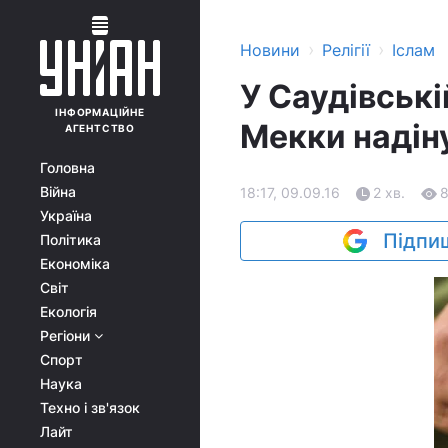
›
›
Новини
Релігії
Іслам
У Саудівські
ІНФОРМАЦІЙНЕ
Мекки надіну
АГЕНТСТВО
Головна
Війна
18:17, 09.09.16
2 хв.
Україна
Підпиш
Політика
Економіка
Світ
Екологія
Регіони
Спорт
Наука
Техно і зв'язок
Лайт