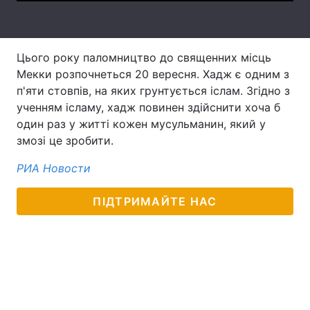
Лонгріди
Цього року паломництво до священних місць
Відео з Youtube
Статті
Мекки розпочнеться 20 вересня. Хадж є одним з
п'яти стовпів, на яких грунтується іслам. Згідно з
Інтерв'ю
Думки
ученням ісламу, хадж повинен здійснити хоча б
один раз у житті кожен мусульманин, який у
Архів
Вакансії
змозі це зробити.
Контакти
РИА Новости
Послуги
ПІДТРИМАЙТЕ НАС