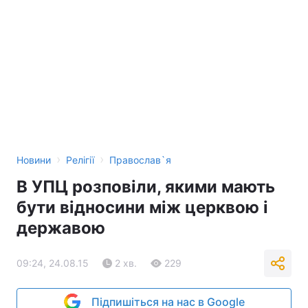
›
›
Новини
Релігії
Православ`я
В УПЦ розповіли, якими мають
бути відносини між церквою і
державою
09:24, 24.08.15
2 хв.
229
Підпишіться на нас в Google