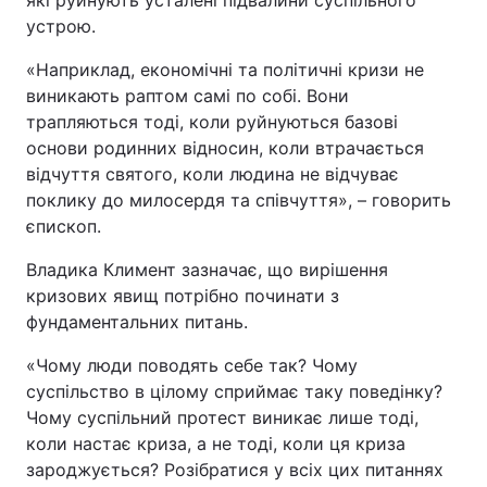
які руйнують усталені підвалини суспільного
устрою.
«Наприклад, економічні та політичні кризи не
виникають раптом самі по собі. Вони
трапляються тоді, коли руйнуються базові
основи родинних відносин, коли втрачається
відчуття святого, коли людина не відчуває
поклику до милосердя та співчуття», – говорить
єпископ.
Владика Климент зазначає, що вирішення
кризових явищ потрібно починати з
фундаментальних питань.
«Чому люди поводять себе так? Чому
суспільство в цілому сприймає таку поведінку?
Чому суспільний протест виникає лише тоді,
коли настає криза, а не тоді, коли ця криза
зароджується? Розібратися у всіх цих питаннях