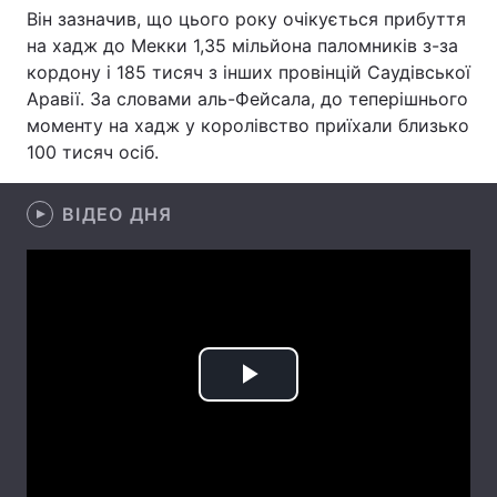
Він зазначив, що цього року очікується прибуття
на хадж до Мекки 1,35 мільйона паломників з-за
кордону і 185 тисяч з інших провінцій Саудівської
Головна
Війна
Аравії. За словами аль-Фейсала, до теперішнього
моменту на хадж у королівство приїхали близько
Україна
Політика
100 тисяч осіб.
Економіка
Світ
ВІДЕО ДНЯ
Спорт
Наука
Техно і зв'язок
Лайт
Зброя
Інциденти
Здоров'я
Туризм
Play
Цікавинки
Погода
Video
Екологія
Регіони