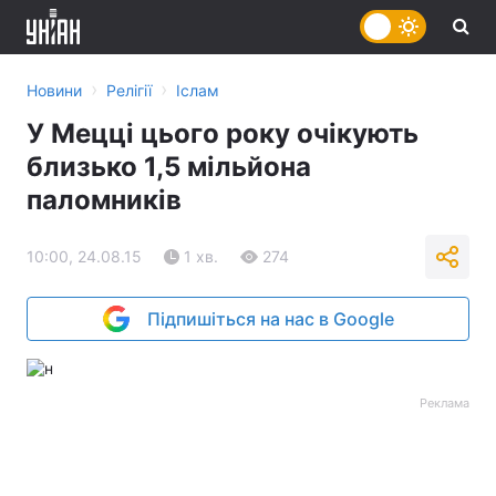
›
›
Новини
Релігії
Іслам
У Мецці цього року очікують
близько 1,5 мільйона
паломників
10:00, 24.08.15
1 хв.
274
Підпишіться на нас в Google
Реклама