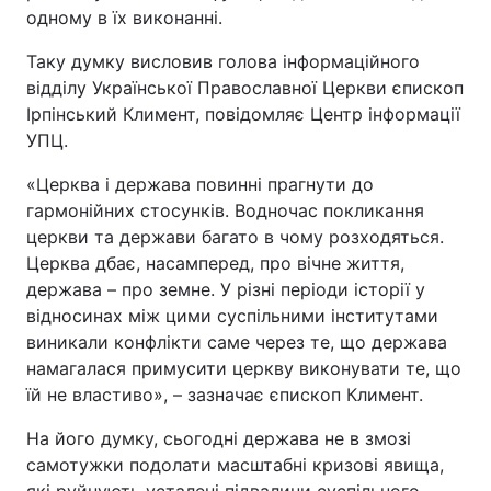
одному в їх виконанні.
Таку думку висловив голова інформаційного
відділу Української Православної Церкви єпископ
Ірпінський Климент, повідомляє Центр інформації
УПЦ.
«Церква і держава повинні прагнути до
гармонійних стосунків. Водночас покликання
церкви та держави багато в чому розходяться.
Церква дбає, насамперед, про вічне життя,
держава – про земне. У різні періоди історії у
відносинах між цими суспільними інститутами
виникали конфлікти саме через те, що держава
намагалася примусити церкву виконувати те, що
їй не властиво», – зазначає єпископ Климент.
На його думку, сьогодні держава не в змозі
самотужки подолати масштабні кризові явища,