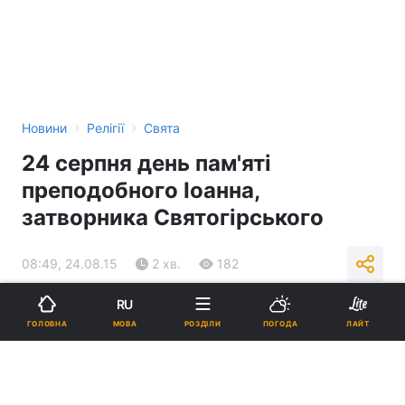
›
›
Новини
Релігії
Свята
24 серпня день пам'яті
преподобного Іоанна,
затворника Святогірського
08:49, 24.08.15
2 хв.
182
RU
Підпишіться на нас в Google
МОВА
ГОЛОВНА
РОЗДІЛИ
ПОГОДА
ЛАЙТ
Реклама