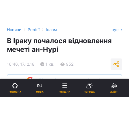
›
›
Новини
Релігії
Іслам
рус
В Іраку почалося відновлення
мечеті ан-Нурі
16:46, 17.12.18
1 хв.
952
Підпишіться на нас в Google
RU
МОВА
ГОЛОВНА
РОЗДІЛИ
ПОГОДА
ЛАЙТ