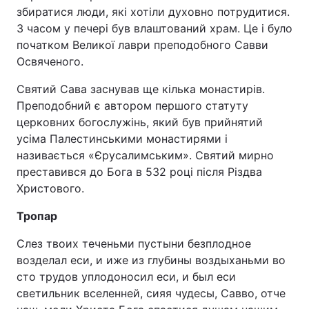
збиратися люди, які хотіли духовно потрудитися.
З часом у печері був влаштований храм. Це і було
початком Великої лаври преподобного Савви
Освяченого.
Святий Сава заснував ще кілька монастирів.
Преподобний є автором першого статуту
церковних богослужінь, який був прийнятий
усіма Палестинськими монастирями і
називається «Єрусалимським». Святий мирно
преставився до Бога в 532 році після Різдва
Христового.
Тропар
Слез твоих теченьми пустыни безплодное
возделал еси, и иже из глубины воздыханьми во
сто трудов уплодоносил еси, и был еси
светильник вселенней, сияя чудесы, Савво, отче