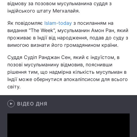
відмову за позовом мусульманина суддя з
індійського штату Мегхалайя.
Як повідомляє
Islam-today
з посиланням на
Головна
Війна
видання "The Week", мусульманин Амон Ран, який
проживає в Індії від народження, подав до суду з
Україна
Політика
вимогою визнати його громадянином країни.
Економіка
Світ
Суддя Судіп Ранджан Сен, який є індуїстом, в
позові мусульманину відмовив, пояснивши
Спорт
Наука
рішення тим, що надмірна кількість мусульман в
Індії може обернутися апокаліпсисом для всього
Техно і зв'язок
Лайт
світу.
Зброя
Інциденти
ВІДЕО ДНЯ
Здоров'я
Туризм
Цікавинки
Погода
Екологія
Регіони