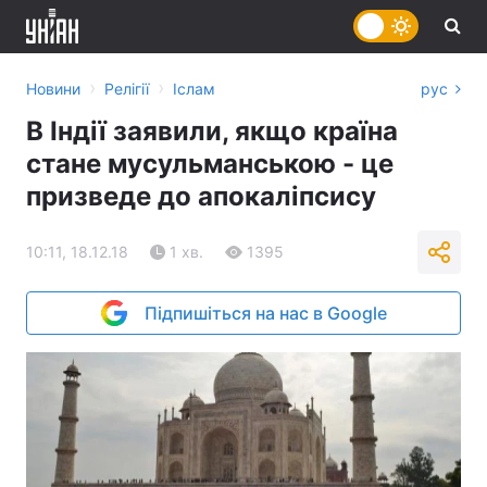
›
›
Новини
Релігії
Іслам
рус
В Індії заявили, якщо країна
стане мусульманською - це
призведе до апокаліпсису
10:11, 18.12.18
1 хв.
1395
Підпишіться на нас в Google