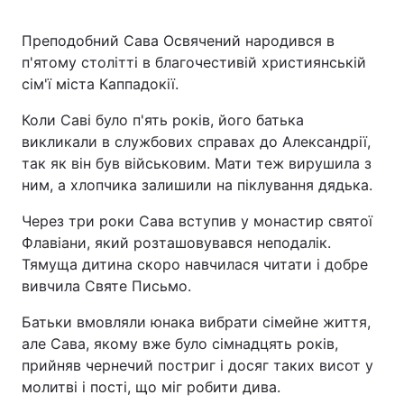
Преподобний Сава Освячений народився в
п'ятому столітті в благочестивій християнській
сім'ї міста Каппадокії.
Коли Саві було п'ять років, його батька
викликали в службових справах до Александрії,
так як він був військовим. Мати теж вирушила з
ним, а хлопчика залишили на піклування дядька.
Через три роки Сава вступив у монастир святої
Флавіани, який розташовувався неподалік.
Тямуща дитина скоро навчилася читати і добре
вивчила Святе Письмо.
Батьки вмовляли юнака вибрати сімейне життя,
але Сава, якому вже було сімнадцять років,
прийняв чернечий постриг і досяг таких висот у
молитві і пості, що міг робити дива.