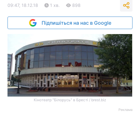
09:47, 18.12.18
1 хв.
898
Підпишіться на нас в Google
Кінотеатр "Білорусь" в Бресті / brest.biz
Реклама