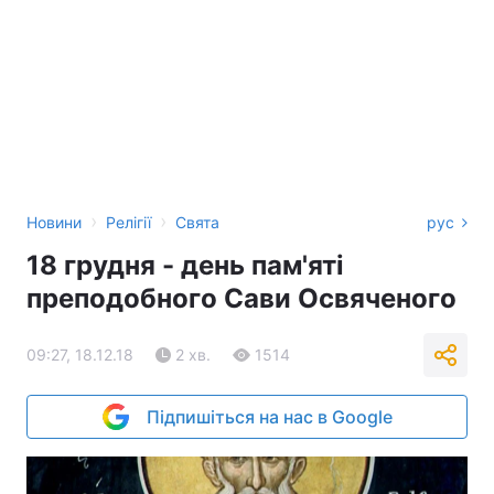
›
›
Новини
Релігії
Свята
рус
18 грудня - день пам'яті
преподобного Сави Освяченого
09:27, 18.12.18
2 хв.
1514
Підпишіться на нас в Google