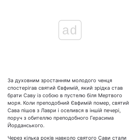
ad
За духовним зростанням молодого ченця
спостерігав святий Євфимій, який зрідка став
брати Саву із собою в пустелю біля Мертвого
моря. Коли преподобний Євфимій помер, святий
Сава пішов з Лаври і оселився в іншій печері,
поруч з обителлю преподобного Герасима
Йорданського.
Через кілька років навколо святого Сави стали