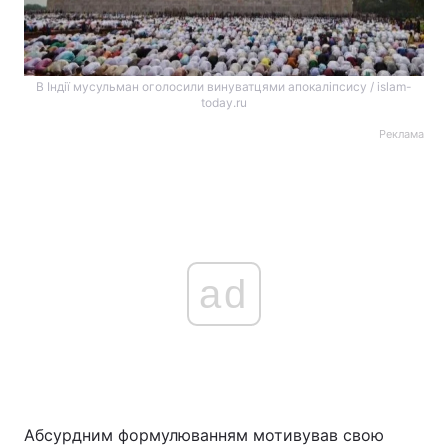
В Індії мусульман оголосили винуватцями апокаліпсису / islam-
today.ru
Реклама
ad
Абсурдним формулюванням мотивував свою