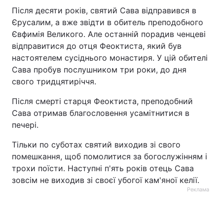
Після десяти років, святий Сава відправився в
Єрусалим, а вже звідти в обитель преподобного
Євфимія Великого. Але останній порадив ченцеві
відправитися до отця Феоктиста, який був
настоятелем сусіднього монастиря. У цій обителі
Сава пробув послушником три роки, до дня
свого тридцятиріччя.
Після смерті старця Феоктиста, преподобний
Сава отримав благословення усамітнитися в
печері.
Тільки по суботах святий виходив зі свого
помешкання, щоб помолитися за богослужінням і
трохи поїсти. Наступні п'ять років отець Сава
зовсім не виходив зі своєї убогої кам'яної келії.
Реклама