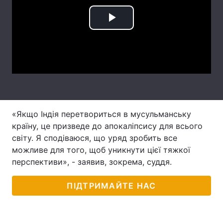
Лонгріди
Play
Відео з Youtube
Статті
Video
Інтерв'ю
Думки
Архів
Вакансії
Контакти
«Якщо Індія перетвориться в мусульманську
країну, це призведе до апокаліпсису для всього
Послуги
світу. Я сподіваюся, що уряд зробить все
можливе для того, щоб уникнути цієї тяжкої
перспективи», - заявив, зокрема, суддя.
ПІДТРИМАЙТЕ НАС