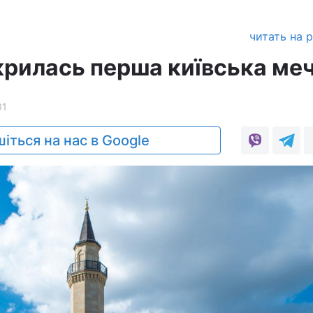
читать на 
дкрилась перша київська ме
01
іться на нас в Google