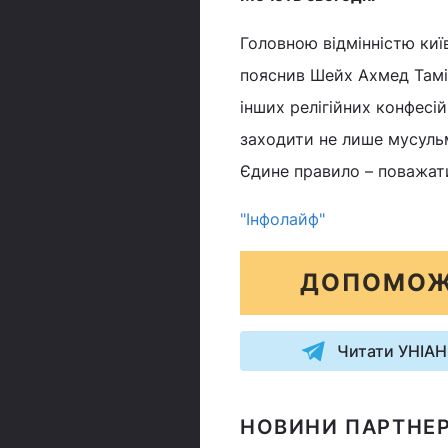
Головною відмінністю київ
пояснив Шейх Ахмед Тамі
інших релігійних конфес
заходити не лише мусульма
Єдине правило – поважати
"Інфолайф"
ДОПОМОЖ
Читати УНІАН
НОВИНИ ПАРТНЕР