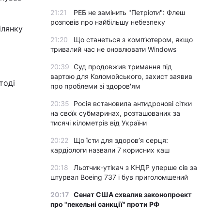
21:21
РЕБ не замінить "Петріоти": Флеш
розповів про найбільшу небезпеку
ілянку
21:20
Що станеться з комп’ютером, якщо
тривалий час не оновлювати Windows
20:39
Суд продовжив тримання під
вартою для Коломойського, захист заявив
тоді
про проблеми зі здоров'ям
20:35
Росія встановила антидронові сітки
на своїх субмаринах, розташованих за
тисячі кілометрів від України
20:22
Що їсти для здоров’я серця:
кардіологи назвали 7 корисних каш
20:18
Льотчик-утікач з КНДР уперше сів за
штурвал Boeing 737 і був приголомшений
20:17
Сенат США схвалив законопроект
про "пекельні санкції" проти РФ