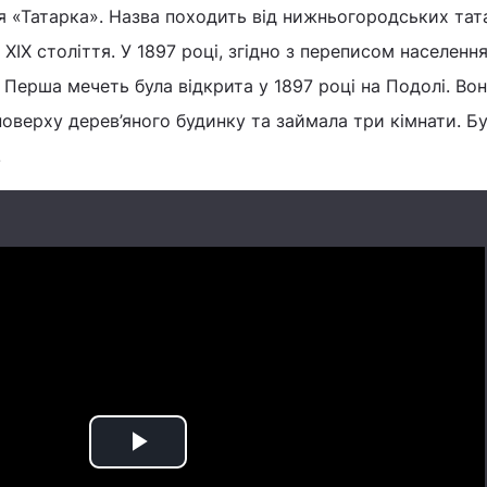
я «Татарка». Назва походить від нижньогородських тата
XIX століття. У 1897 році, згідно з переписом населення
Перша мечеть була відкрита у 1897 році на Подолі. Во
оверху дерев’яного будинку та займала три кімнати. Б
.
Play