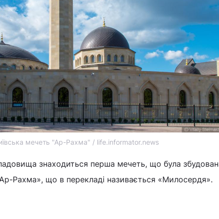
иївська мечеть "Ар-Рахма" / life.informator.news
адовища знаходиться перша мечеть, що була збудован
«Ар-Рахма», що в перекладі називається «Милосердя».