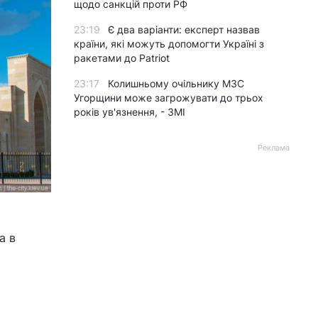
щодо санкцій проти РФ
23:19
Є два варіанти: експерт назвав
країни, які можуть допомогти Україні з
ракетами до Patriot
23:17
Колишньому очільнику МЗС
Угорщини може загрожувати до трьох
років ув'язнення, - ЗМІ
Реклама
а в