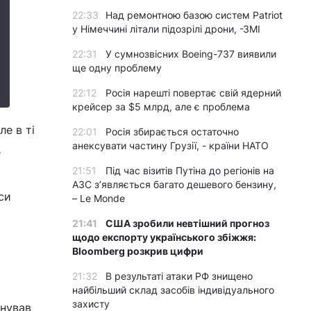
22:33
Над ремонтною базою систем Patriot
у Німеччині літали підозрілі дрони, -ЗМІ
22:31
У сумнозвісних Boeing-737 виявили
ще одну проблему
22:12
Росія нарешті повертає свій ядерний
крейсер за $5 млрд, але є проблема
ле в ті
22:01
Росія збирається остаточно
анексувати частину Грузії, - країни НАТО
е
21:51
Під час візитів Путіна до регіонів на
АЗС з’являється багато дешевого бензину,
си
– Le Monde
21:41
США зробили невтішний прогноз
щодо експорту українського збіжжя:
Bloomberg розкрив цифри
21:32
В результаті атаки РФ знищено
найбільший склад засобів індивідуального
захисту
снував