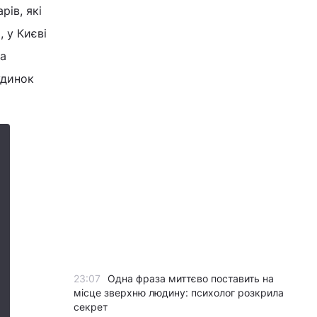
рів, які
, у Києві
на
удинок
23:07
Одна фраза миттєво поставить на
місце зверхню людину: психолог розкрила
секрет