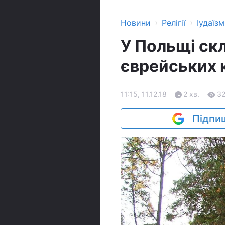
›
›
Новини
Релігії
Іудаїзм
У Польщі ск
єврейських
11:15, 11.12.18
2 хв.
3
Підпиш