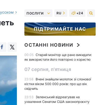
русском
RU
+24
ПОСЛУГИ
четь
ПІДТРИМАЙТЕ НАС
ОСТАННІ НОВИНИ
00:05
Старий монітор ще рано викидати:
як використати його повторно з користю
07 серпня, п'ятниця
23:58
Вчені знайшли молоток зі слонової
кістки віком 500 000 років: про що він
свідчить
23:53
Зеленський відреагував на
ухвалення Сенатом США законопроєкту