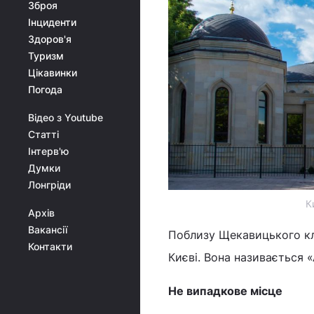
Зброя
Інциденти
Здоров'я
Туризм
Цікавинки
Погода
Відео з Youtube
Статті
Інтерв'ю
Думки
Лонгріди
К
Архів
Вакансії
Поблизу Щекавицького кл
Контакти
Києві. Вона називається 
Не випадкове місце