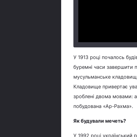
У 1913 році почалось буді
буремні часи завершити п
мусульманське кладовище
Кладовище привертає уваг
зроблені двома мовами: 
побудована «Ар-Рахма».
Як будували мечеть?
У 1992 році український 