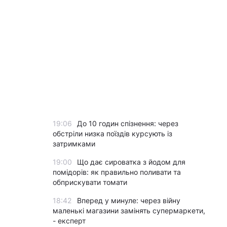
19:06
До 10 годин спізнення: через
обстріли низка поїздів курсують із
затримками
19:00
Що дає сироватка з йодом для
помідорів: як правильно поливати та
обприскувати томати
18:42
Вперед у минуле: через війну
маленькі магазини замінять супермаркети,
- експерт