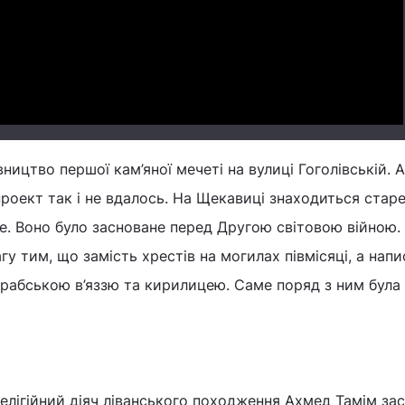
Video
вництво першої кам’яної мечеті на вулиці Гоголівській. А
роект так і не вдалось. На Щекавиці знаходиться стар
. Воно було засноване перед Другою світовою війною.
у тим, що замість хрестів на могилах півмісяці, а напи
арабською в’яззю та кирилицею. Саме поряд з ним була
релігійний діяч ліванського походження Ахмед Тамім за