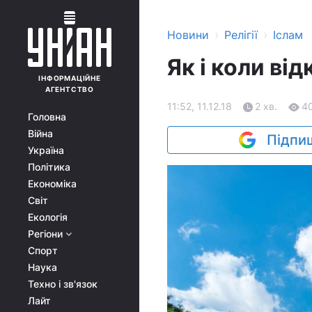
›
›
Новини
Релігії
Іслам
Як і коли ві
ІНФОРМАЦІЙНЕ
АГЕНТСТВО
11:52, 11.12.18
2 хв.
4
Головна
Війна
Підпиш
Україна
Політика
Економіка
Світ
Екологія
Регіони
Спорт
Наука
Техно і зв'язок
Лайт