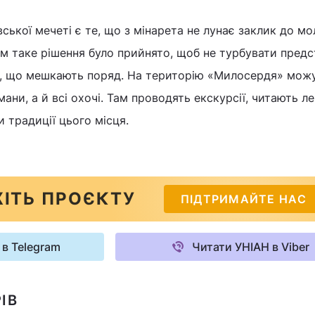
ської мечеті є те, що з мінарета не лунає заклик до мо
м таке рішення було прийнято, щоб не турбувати предс
ій, що мешкають поряд. На територію «Милосердя» мож
ни, а й всі охочі. Там проводять екскурсії, читають лек
 традиції цього місця.
ІТЬ ПРОЄКТУ
ПІДТРИМАЙТЕ НАС
 в Telegram
Читати УНІАН в Viber
ІВ