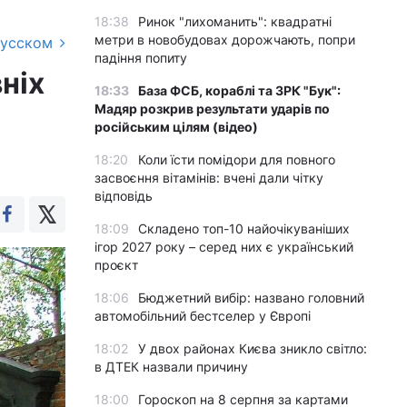
18:38
Ринок "лихоманить": квадратні
метри в новобудовах дорожчають, попри
русском
падіння попиту
ніх
18:33
База ФСБ, кораблі та ЗРК "Бук":
Мадяр розкрив результати ударів по
російським цілям (відео)
18:20
Коли їсти помідори для повного
засвоєння вітамінів: вчені дали чітку
відповідь
18:09
Складено топ-10 найочікуваніших
ігор 2027 року – серед них є український
проєкт
18:06
Бюджетний вибір: названо головний
автомобільний бестселер у Європі
18:02
У двох районах Києва зникло світло:
в ДТЕК назвали причину
18:00
Гороскоп на 8 серпня за картами