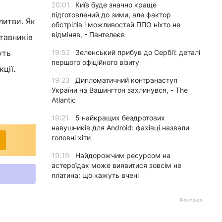
20:01
Київ буде значно краще
підготовлений до зими, але фактор
литви. Як
обстрілів і можливостей ППО ніхто не
відміняв, - Пантелеєв
тавників
19:52
Зеленський прибув до Сербії: деталі
уть
першого офіційного візиту
ції.
19:23
Дипломатичний контранаступ
України на Вашингтон захлинувся, - The
Atlantic
19:21
5 найкращих бездротових
навушників для Android: фахівці назвали
головні хіти
19:19
Найдорожчим ресурсом на
астероїдах може виявитися зовсім не
платина: що кажуть вчені
Реклама