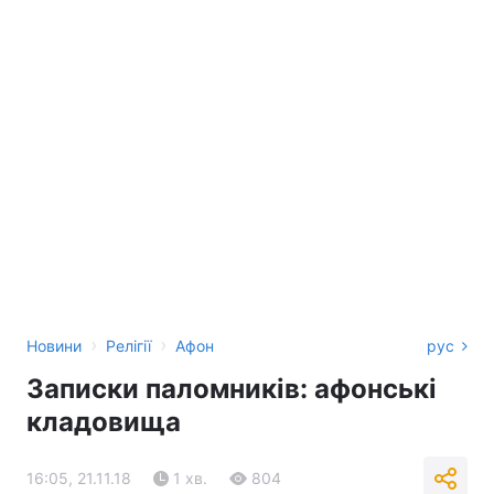
›
›
Новини
Релігії
Афон
рус
Записки паломників: афонські
кладовища
16:05, 21.11.18
1 хв.
804