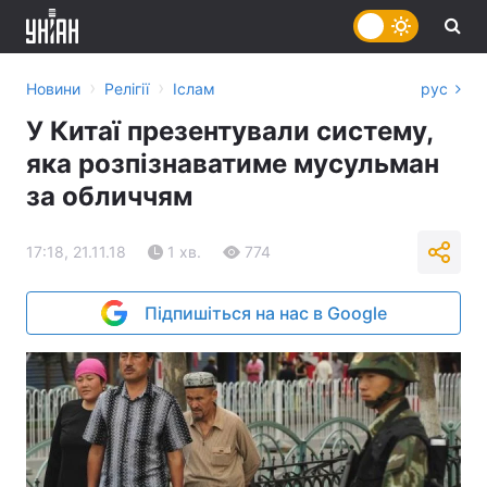
›
›
Новини
Релігії
Іслам
рус
У Китаї презентували систему,
яка розпізнаватиме мусульман
за обличчям
17:18, 21.11.18
1 хв.
774
Підпишіться на нас в Google