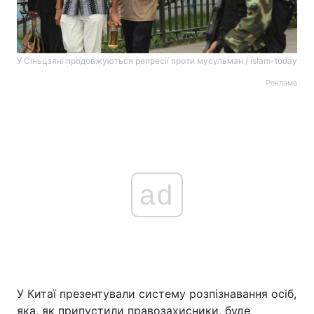
У Сіньцзяні продовжуються репресії проти мусульман / islam-today
Реклама
ad
У Китаї презентували систему розпізнавання осіб,
яка, як припустили правозахисники, буде