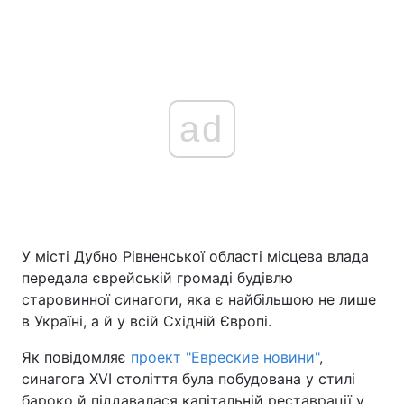
ad
У місті Дубно Рівненської області місцева влада
передала єврейській громаді будівлю
старовинної синагоги, яка є найбільшою не лише
в Україні, а й у всій Східній Європі.
Як повідомляє
проект "Евреские новини"
,
синагога XVI століття була побудована у стилі
бароко й піддавалася капітальній реставрації у