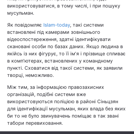
використовуватися, в тому числі, і при пошуку
мусульман.
Як повідомляє
Islam-today
, такі системи
Головна
Війна
встановлені під камерами зовнішнього
відеоспостереження, здатні ідентифікувати
Україна
Політика
скановані особи по базах даних. Якщо людина в
Економіка
Світ
якійсь із них фігурує, то її ім'я і прізвище спливає
в комп'ютерах, встановлених у командному
Спорт
Наука
пункті. Сховатися від такої системи, як заявили
творці, неможливо.
Техно і зв'язок
Лайт
Між тим, за інформацією правозахисних
Зброя
Інциденти
організацій, подібні системи вже
використовуються поліцією в районі Сіньцзян
Здоров'я
Туризм
для ідентифікації мусульман, яких влада без яких
би то не було звинувачень поміщає в так звані
Цікавинки
Погода
табори перевиховання.
Екологія
Регіони