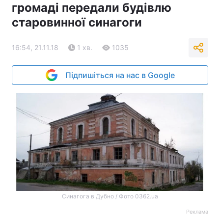
громаді передали будівлю
старовинної синагоги
16:54, 21.11.18
1 хв.
1035
Підпишіться на нас в Google
Синагога в Дубно / Фото 0362.ua
Реклама