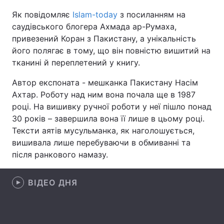
Як повідомляє
Islam-today
з посиланням на
саудівського блогера Ахмада ар-Румаха,
привезений Коран з Пакистану, а унікальність
Головна
Війна
його полягає в тому, що він повністю вишитий на
тканині й переплетений у книгу.
Україна
Політика
Автор експоната - мешканка Пакистану Насім
Економіка
Світ
Ахтар. Роботу над ним вона почала ще в 1987
році. На вишивку ручної роботи у неї пішло понад
Спорт
Наука
30 років – завершила вона її лише в цьому році.
Тексти аятів мусульманка, як наголошується,
Техно і зв'язок
Лайт
вишивала лише перебуваючи в обмиванні та
Зброя
Інциденти
після ранкового намазу.
Здоров'я
Туризм
ВІДЕО ДНЯ
Цікавинки
Погода
Екологія
Регіони