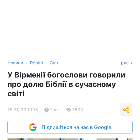
›
›
Новини
Релігії
Світ
рус
У Вірменії богослови говорили
про долю Біблії в сучасному
світі
15:21, 03.10.18
2 хв.
1503
Підпишіться на нас в Google