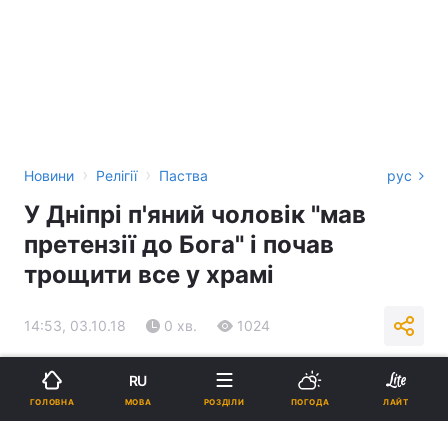
›
›
Новини
Релігії
Паства
рус
У Дніпрі п'яний чоловік "мав
претензії до Бога" і почав
трощити все у храмі
14:53, 03.10.18
0 хв.
1024
Підпишіться на нас в Google
RU
МОВА
ГОЛОВНА
РОЗДІЛИ
ПОГОДА
ЛАЙТ