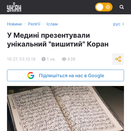
›
›
Новини
Релігії
Іслам
рус
У Медині презентували
унікальний "вишитий" Коран
16:27, 03.10.18
1 хв.
638
Підпишіться на нас в Google