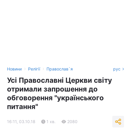
›
›
Новини
Релігії
Православ`я
рус
Усі Православні Церкви світу
отримали запрошення до
обговорення "українського
питання"
16:11, 03.10.18
1 хв.
2080