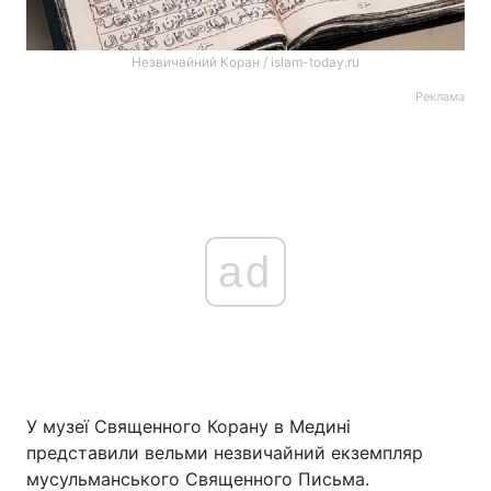
Незвичайний Коран / islam-today.ru
Реклама
ad
У музеї Священного Корану в Медині
представили вельми незвичайний екземпляр
мусульманського Священного Письма.