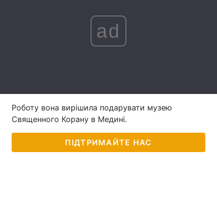
Лонгріди
ad
Відео з Youtube
Статті
Інтерв'ю
Думки
Архів
Вакансії
Роботу вона вирішила подарувати музею
Контакти
Священного Корану в Медині.
Послуги
ПІДТРИМАЙТЕ НАС