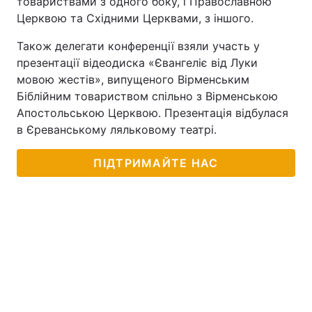
товариствами з одного боку, і Православною
Церквою та Східними Церквами, з іншого.
Також делегати конференції взяли участь у
презентації відеодиска «Євангеліє від Луки
мовою жестів», випущеного Вірменським
Біблійним товариством спільно з Вірменською
Апостольською Церквою. Презентація відбулася
в Єреванському ляльковому театрі.
ПІДТРИМАЙТЕ НАС