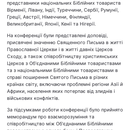
представники національних Біблійних товариств
Вірменії, Лівану, Індії, Туреччини, Сербії, Румунії,
Греції, Австрії, Німеччини, Фінляндії,
Великобританії, Японії, Кенії та Нігерії.
На конференції були представлені доповіді,
присвячені значенню Священного Письма в житті
Православної Церкви і в житті давніх Церков
Сходу, а також співробітництву християнських
Церков з Об'єднаними Біблійними товариствами
та з національними Біблійними товариствами в
справі поширення Святого Письма в різних
країнах світу, включаючи проблемні регіони Азії й
Африки, населення яких потерпає від злиднів і
військових конфліктів.
За підсумками роботи конференції було прийнято
меморандум про взаєморозуміння та
співробітництво між Об'єднаними Біблійними