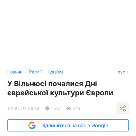
›
›
Новини
Релігії
Іудаїзм
рус
У Вільнюсі почалися Дні
єврейської культури Європи
14:00, 04.09.18
1 хв.
378
Підпишіться на нас в Google