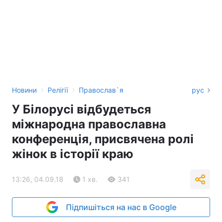
›
›
Новини
Релігії
Православ`я
рус
У Білорусі відбудеться
міжнародна православна
конференція, присвячена ролі
жінок в історії краю
13:26, 04.09.18
1 хв.
341
Підпишіться на нас в Google