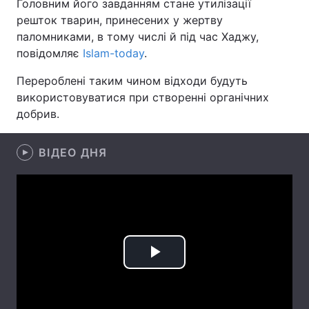
Головним його завданням стане утилізації
решток тварин, принесених у жертву
паломниками, в тому числі й під час Хаджу,
повідомляє
Islam-today
.
Головна
Війна
Перероблені таким чином відходи будуть
Україна
Політика
використовуватися при створенні органічних
добрив.
Економіка
Світ
Спорт
Наука
ВІДЕО ДНЯ
Техно і зв'язок
Лайт
Зброя
Інциденти
Здоров'я
Туризм
Play
Цікавинки
Погода
Video
Екологія
Регіони