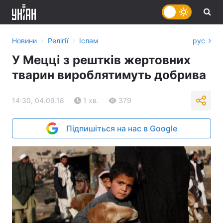
›
›
Новини
Релігії
Іслам
рус
У Мецці з рештків жертовних
тварин вироблятимуть добрива
14:30, 04.09.18
1 хв.
379
Підпишіться на нас в Google