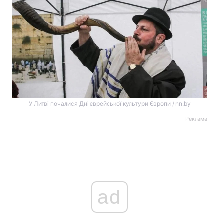
У Литві почалися Дні єврейської культури Європи / nn.by
Реклама
ad