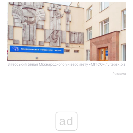
Вітебський філіал Міжнародного університету «МІТСО» / vitebsk.biz
Реклама
ad