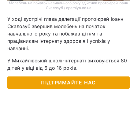
Молебень на початок навчального року здійснив протоієрей Іоанн
Скалозуб / eparhiya.od.ua
У ході зустрічі глава делегації протоієрей Іоанн
Скалозуб звершив молебень на початок
навчального року та побажав дітям та
працівникам інтернату здоров'я і успіхів у
навчанні.
У Михайлівській школі-інтернаті виховуються 80
дітей у віці від 6 до 16 років.
ПІДТРИМАЙТЕ НАС