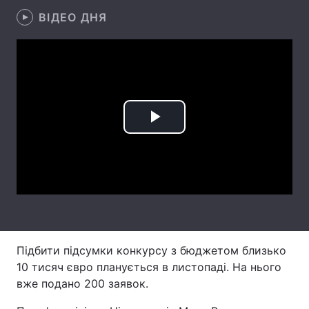
ВІДЕО ДНЯ
Лонгріди
Відео з Youtube
Статті
Інтерв'ю
Думки
Архів
Вакансії
Play
Контакти
Video
Послуги
Підбити підсумки конкурсу з бюджетом близько
10 тисяч євро планується в листопаді. На нього
вже подано 200 заявок.