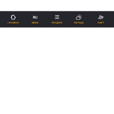
RU
МОВА
ГОЛОВНА
РОЗДІЛИ
ПОГОДА
ЛАЙТ
›
›
Новини
Релігії
Православ`я
рус
РПЦ має намір відновити
православний храм у Сеулі
02:08, 31.08.18
1 хв.
814
Підпишіться на нас в Google