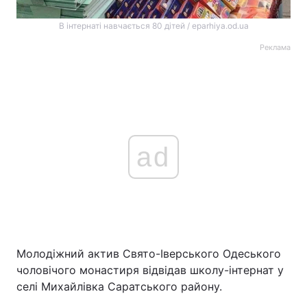
В інтернаті навчається 80 дітей / eparhiya.od.ua
Реклама
ad
Молодіжний актив Свято-Іверського Одеського
чоловічого монастиря відвідав школу-інтернат у
селі Михайлівка Саратського району.