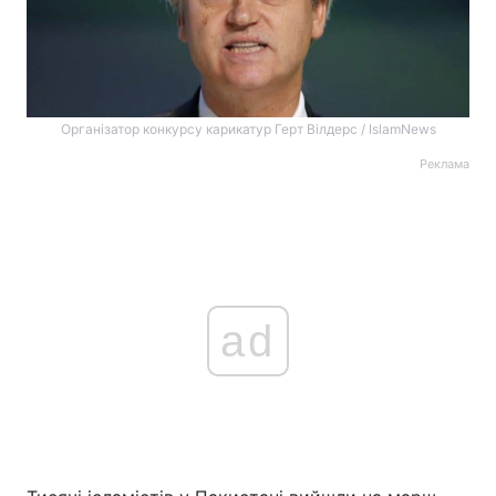
Організатор конкурсу карикатур Герт Вілдерс / IslamNews
Реклама
ad