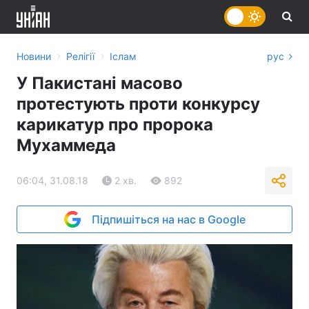
›
›
Новини
Релігії
Іслам
рус
У Пакистані масово
протестують проти конкурсу
карикатур про пророка
Мухаммеда
06:04, 31.08.18
2 хв.
892
Підпишіться на нас в Google