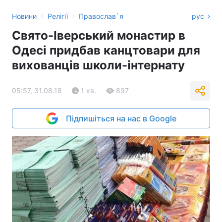
›
›
Новини
Релігії
Православ`я
рус
Свято-Іверський монастир в
Одесі придбав канцтовари для
вихованців школи-інтернату
05:57, 31.08.18
1 хв.
897
Підпишіться на нас в Google