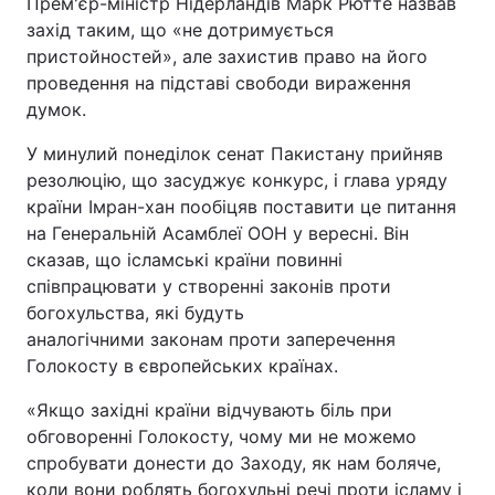
Прем'єр-міністр Нідерландів Марк Рютте назвав
захід таким, що «не дотримується
Тема оформлення
пристойностей», але захистив право на його
проведення на підставі свободи вираження
думок.
У минулий понеділок сенат Пакистану прийняв
резолюцію, що засуджує конкурс, і глава уряду
країни Імран-хан пообіцяв поставити це питання
на Генеральній Асамблеї ООН у вересні. Він
сказав, що ісламські країни повинні
співпрацювати у створенні законів проти
богохульства, які будуть
аналогічними законам проти заперечення
Голокосту в європейських країнах.
«Якщо західні країни відчувають біль при
обговоренні Голокосту, чому ми не можемо
спробувати донести до Заходу, як нам боляче,
коли вони роблять богохульні речі проти ісламу і