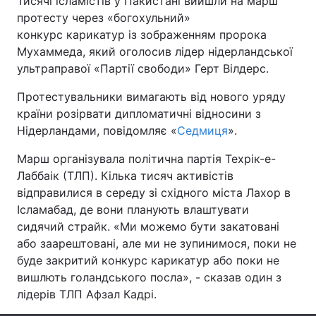
Тисячі ісламістів у Пакистані вийшли на марш
протесту через «богохульний»
конкурс карикатур із зображенням пророка
Мухаммеда, який оголосив лідер нідерландської
Головна
Війна
ультраправої «Партії свободи» Герт Вілдерс.
Україна
Політика
Протестувальники вимагають від нового уряду
країни розірвати дипломатичні відносини з
Економіка
Світ
Нідерландами, повідомляє «
Седмиця
».
Спорт
Наука
Марш організувала політична партія Техрік-е-
Лаббаік (ТЛП). Кілька тисяч активістів
Техно і зв'язок
Лайт
відправилися в середу зі східного міста Лахор в
Ісламабад, де вони планують влаштувати
Зброя
Інциденти
сидячий страйк. «Ми можемо бути закатовані
або заарештовані, але ми не зупинимося, поки не
Здоров'я
Туризм
буде закритий конкурс карикатур або поки не
вишлють голандського посла», - сказав один з
Цікавинки
Погода
лідерів ТЛП Афзал Кадрі.
Екологія
Регіони