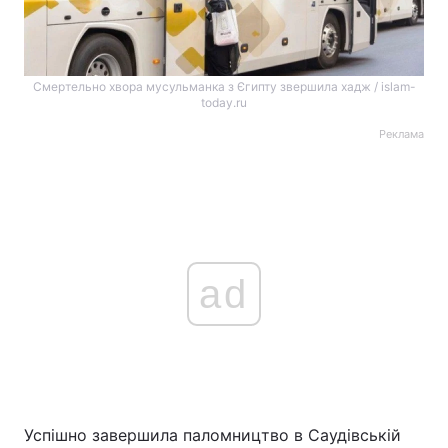
Смертельно хвора мусульманка з Єгипту звершила хадж / islam-
today.ru
Реклама
ad
Успішно завершила паломництво в Саудівській