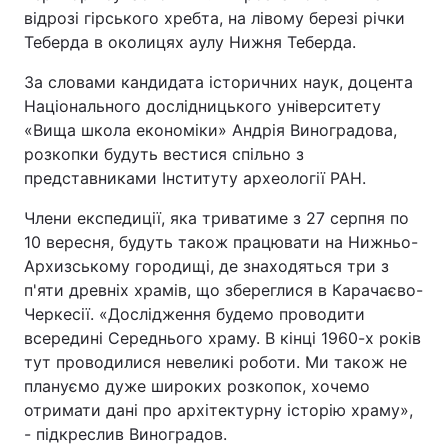
відрозі гірського хребта, на лівому березі річки
Теберда в околицях аулу Нижня Теберда.
За словами кандидата історичних наук, доцента
Національного дослідницького університету
«Вища школа економіки» Андрія Виноградова,
розкопки будуть вестися спільно з
представниками Інституту археології РАН.
Члени експедиції, яка триватиме з 27 серпня по
10 вересня, будуть також працювати на Нижньо-
Архизському городищі, де знаходяться три з
п'яти древніх храмів, що збереглися в Карачаєво-
Черкесії. «Дослідження будемо проводити
всередині Середнього храму. В кінці 1960-х років
тут проводилися невеликі роботи. Ми також не
плануємо дуже широких розкопок, хочемо
отримати дані про архітектурну історію храму»,
- підкреслив Виноградов.