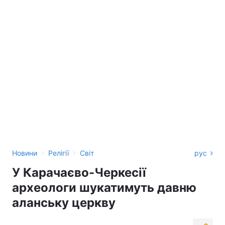
›
›
Новини
Релігії
Світ
рус
У Карачаєво-Черкесії
археологи шукатимуть давню
аланську церкву