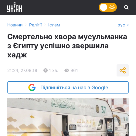
›
›
Новини
Релігії
Іслам
рус
Смертельно хвора мусульманка
з Єгипту успішно звершила
хадж
21:24, 27.08.18
1 хв.
961
Підпишіться на нас в Google