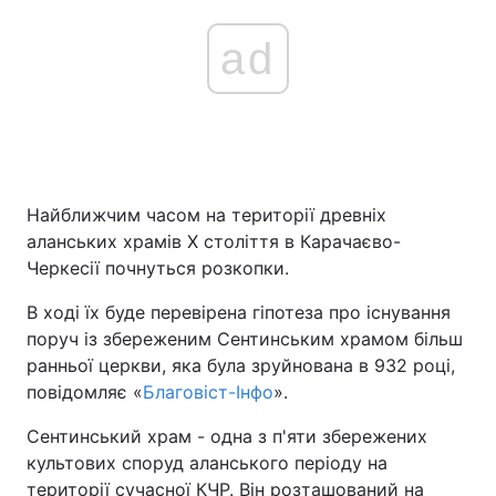
ad
Найближчим часом на території древніх
аланських храмів X століття в Карачаєво-
Черкесії почнуться розкопки.
В ході їх буде перевірена гіпотеза про існування
поруч із збереженим Сентинським храмом більш
ранньої церкви, яка була зруйнована в 932 році,
повідомляє «
Благовіст-Інфо
».
Сентинський храм - одна з п'яти збережених
культових споруд аланського періоду на
території сучасної КЧР. Він розташований на