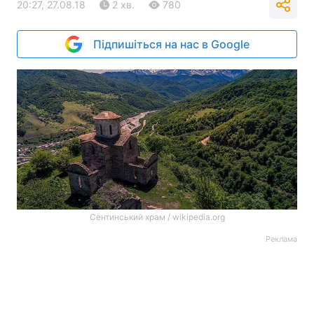
20:27, 27.08.18
2 хв.
780
Підпишіться на нас в Google
Сентинський храм / wikipedia.org
Реклама