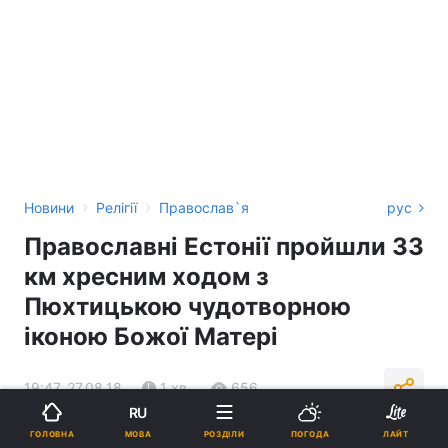
›
›
Новини
Релігії
Православ`я
рус
Православні Естонії пройшли 33
км хресним ходом з
Пюхтицькою чудотворною
іконою Божої Матері
19:47, 27.08.18
1 хв.
656
RU
МОВА
ГОЛОВНА
РОЗДІЛИ
ПОГОДА
ЛАЙТ
Підпишіться на нас в Google