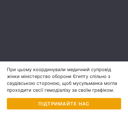
Лонгріди
Відео з Youtube
Статті
Інтерв'ю
Думки
Архів
Вакансії
Контакти
При цьому координували медичний супровід
жінки міністерство оборони Єгипту спільно з
Послуги
саудівською стороною, щоб мусульманка могла
проходити сесії гемодіалізу за своїм графіком.
ПІДТРИМАЙТЕ НАС