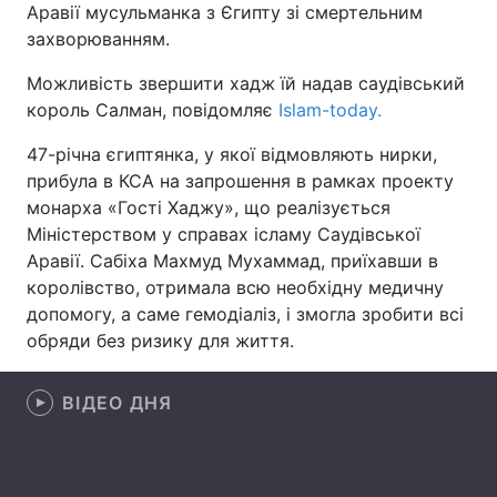
Аравії мусульманка з Єгипту зі смертельним
захворюванням.
Можливість звершити хадж їй надав саудівський
Головна
Війна
король Салман, повідомляє
Islam-today.
Україна
Політика
47-річна єгиптянка, у якої відмовляють нирки,
прибула в КСА на запрошення в рамках проекту
Економіка
Світ
монарха «Гості Хаджу», що реалізується
Міністерством у справах ісламу Саудівської
Спорт
Наука
Аравії. Сабіха Махмуд Мухаммад, приїхавши в
королівство, отримала всю необхідну медичну
Техно і зв'язок
Лайт
допомогу, а саме гемодіаліз, і змогла зробити всі
обряди без ризику для життя.
Зброя
Інциденти
Здоров'я
Туризм
ВІДЕО ДНЯ
Цікавинки
Погода
Екологія
Регіони