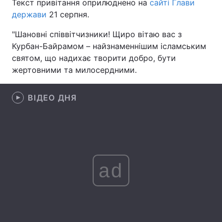
Текст привітання оприлюднено на
сайті Глави
держави
21 серпня.
"Шановні співвітчизники! Щиро вітаю вас з
Головна
Війна
Курбан-Байрамом – найзнаменнішим ісламським
святом, що надихає творити добро, бути
Україна
Політика
жертовними та милосердними.
Економіка
Світ
ВІДЕО ДНЯ
Спорт
Наука
Техно і зв'язок
Лайт
Зброя
Інциденти
ad
Здоров'я
Туризм
Цікавинки
Погода
Екологія
Регіони