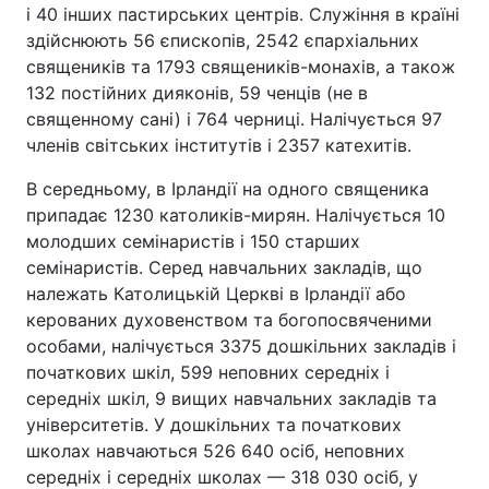
і 40 інших пастирських центрів. Служіння в країні
здійснюють 56 єпископів, 2542 єпархіальних
священиків та 1793 священиків-монахів, а також
132 постійних дияконів, 59 ченців (не в
священному сані) і 764 черниці. Налічується 97
членів світських інститутів і 2357 катехитів.
В середньому, в Ірландії на одного священика
припадає 1230 католиків-мирян. Налічується 10
молодших семінаристів і 150 старших
семінаристів. Серед навчальних закладів, що
належать Католицькій Церкві в Ірландії або
керованих духовенством та богопосвяченими
особами, налічується 3375 дошкільних закладів і
початкових шкіл, 599 неповних середніх і
середніх шкіл, 9 вищих навчальних закладів та
університетів. У дошкільних та початкових
школах навчаються 526 640 осіб, неповних
середніх і середніх школах — 318 030 осіб, у