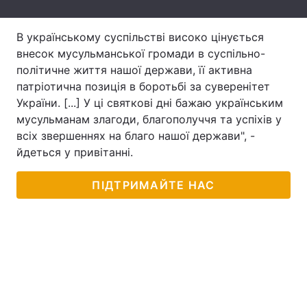
Лонгріди
В українському суспільстві високо цінується
внесок мусульманської громади в суспільно-
Відео з Youtube
Статті
політичне життя нашої держави, її активна
патріотична позиція в боротьбі за суверенітет
Інтерв'ю
Думки
України. [...] У ці святкові дні бажаю українським
мусульманам злагоди, благополуччя та успіхів у
Архів
Вакансії
всіх звершеннях на благо нашої держави", -
йдеться у привітанні.
Контакти
ПІДТРИМАЙТЕ НАС
Послуги