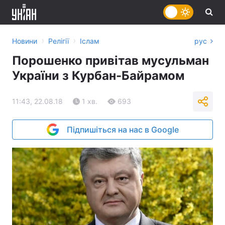
›
›
Новини
Релігії
Іслам
рус
Порошенко привітав мусульман
України з Курбан-Байрамом
11:43, 22.08.18
1 хв.
693
Підпишіться на нас в Google