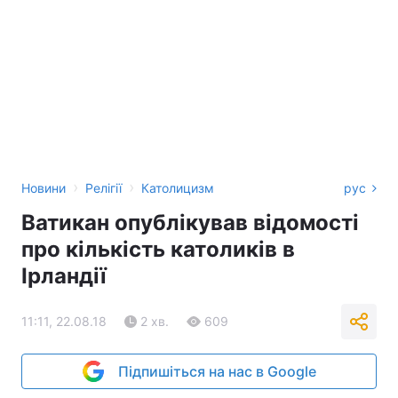
›
›
Новини
Релігії
Католицизм
рус
Ватикан опублікував відомості
про кількість католиків в
Ірландії
11:11, 22.08.18
2 хв.
609
Підпишіться на нас в Google