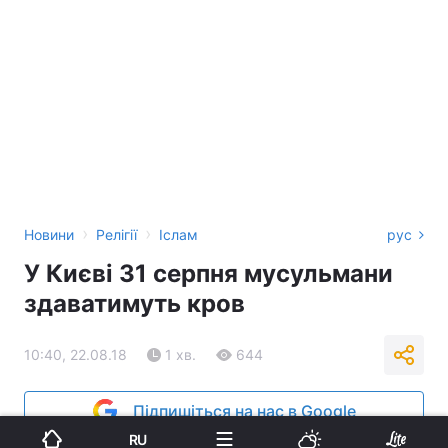
›
›
Новини
Релігії
Іслам
рус
У Києві 31 серпня мусульмани
здаватимуть кров
10:40, 22.08.18
1 хв.
644
Підпишіться на нас в Google
RU