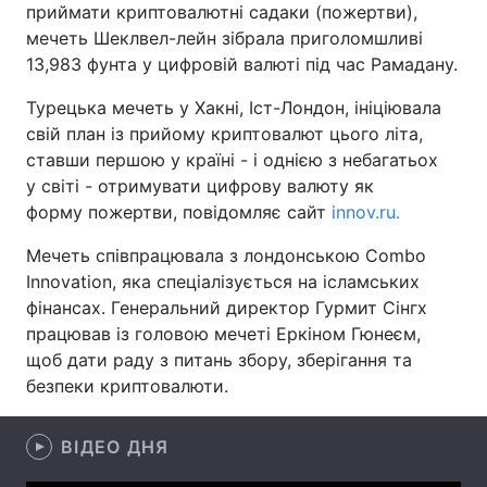
приймати криптовалютні садаки (пожертви),
мечеть Шеклвел-лейн зібрала приголомшливі
13,983 фунта у цифровій валюті під час Рамадану.
Головна
Війна
Турецька мечеть у Хакні, Іст-Лондон, ініціювала
свій план із прийому криптовалют цього літа,
Україна
Політика
ставши першою у країні - і однією з небагатьох
у світі - отримувати цифрову валюту як
Економіка
Світ
форму пожертви, повідомляє сайт
innov.ru.
Спорт
Наука
Мечеть співпрацювала з лондонською Combo
Innovation, яка спеціалізується на ісламських
Техно і зв'язок
Лайт
фінансах. Генеральний директор Гурмит Сінгх
працював із головою мечеті Еркіном Гюнеєм,
Зброя
Інциденти
щоб дати раду з питань збору, зберігання та
Здоров'я
Туризм
безпеки криптовалюти.
Цікавинки
Погода
ВІДЕО ДНЯ
Екологія
Регіони