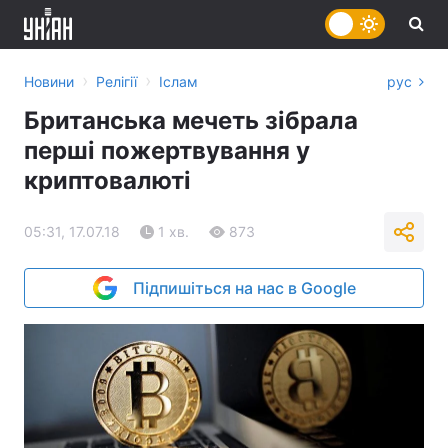
›
›
Новини
Релігії
Іслам
рус
Британська мечеть зібрала
перші пожертвування у
криптовалюті
05:31, 17.07.18
1 хв.
873
Підпишіться на нас в Google