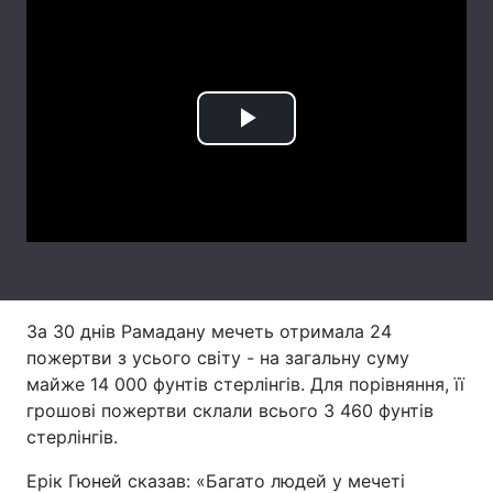
Лонгріди
Відео з Youtube
Статті
Play
Інтерв'ю
Думки
Video
Архів
Вакансії
Контакти
Послуги
За 30 днів Рамадану мечеть отримала 24
пожертви з усього світу - на загальну суму
майже 14 000 фунтів стерлінгів. Для порівняння, її
грошові пожертви склали всього 3 460 фунтів
стерлінгів.
Ерік Гюней сказав: «Багато людей у мечеті