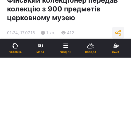
Фінський колекціонер передав
колекцію з 900 предметів
церковному музею
01:24, 17.07.18
1 хв.
412
RU
Підпишіться на нас в Google
МОВА
ГОЛОВНА
РОЗДІЛИ
ПОГОДА
ЛАЙТ
Художник Рісто Вилхунен / ort.fi
Реклама