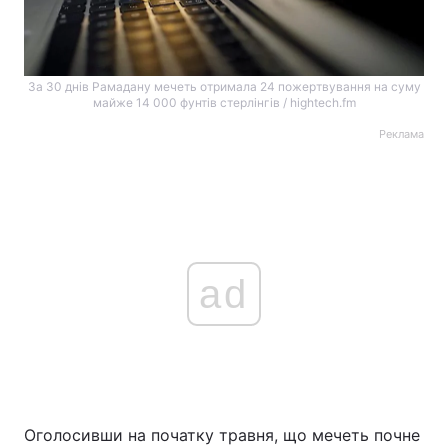
За 30 днів Рамадану мечеть отримала 24 пожертвування на суму
майже 14 000 фунтів стерлінгів / hightech.fm
Реклама
ad
Оголосивши на початку травня, що мечеть почне