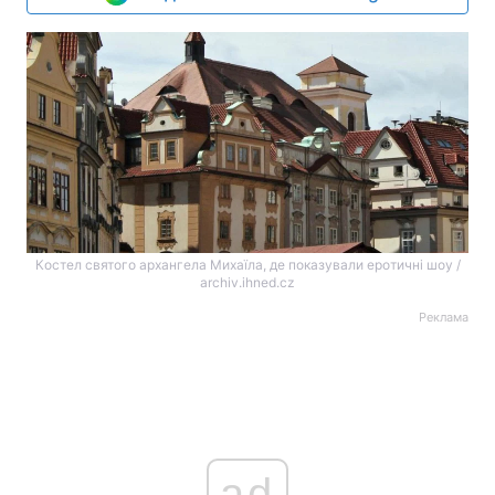
Костел святого архангела Михаїла, де показували еротичні шоу /
archiv.ihned.cz
Реклама
ad