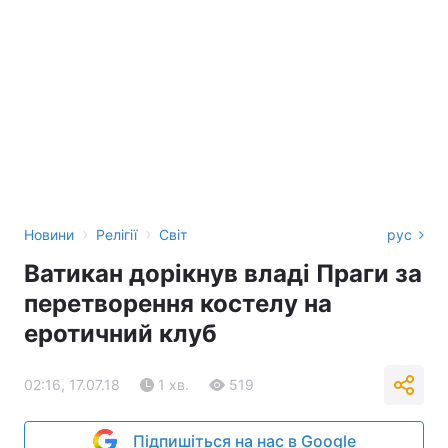
›
›
Новини
Релігії
Світ
рус
Ватикан дорікнув владі Праги за
перетворення костелу на
еротичний клуб
02:16, 17.07.18
1 хв.
519
Підпишіться на нас в Google