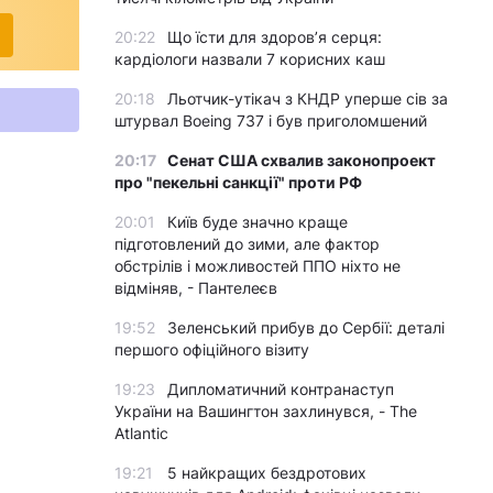
20:22
Що їсти для здоров’я серця:
кардіологи назвали 7 корисних каш
20:18
Льотчик-утікач з КНДР уперше сів за
штурвал Boeing 737 і був приголомшений
20:17
Сенат США схвалив законопроект
про "пекельні санкції" проти РФ
20:01
Київ буде значно краще
підготовлений до зими, але фактор
обстрілів і можливостей ППО ніхто не
відміняв, - Пантелеєв
19:52
Зеленський прибув до Сербії: деталі
першого офіційного візиту
19:23
Дипломатичний контранаступ
України на Вашингтон захлинувся, - The
Atlantic
19:21
5 найкращих бездротових