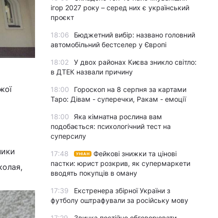
ігор 2027 року – серед них є український
проєкт
18:06
Бюджетний вибір: названо головний
автомобільний бестселер у Європі
18:02
У двох районах Києва зникло світло:
в ДТЕК назвали причину
жої
18:00
Гороскоп на 8 серпня за картами
Таро: Дівам - суперечки, Ракам - емоції
18:00
Яка кімнатна рослина вам
подобається: психологічний тест на
суперсилу
ники
17:48
Фейкові знижки та цінові
УНІАН
пастки: юрист розкрив, як супермаркети
колая,
вводять покупців в оману
17:39
Екстренера збірної України з
футболу оштрафували за російську мову
17:29
Звичка постійно обговорювати