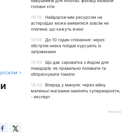
навушників для Android: фахівці назвали
головні хіти
19:19
Найдорожчим ресурсом на
астероїдах може виявитися зовсім не
платина: що кажуть вчені
19:06
До 10 годин спізнення: через
обстріли низка поїздів курсують із
затримками
19:00
Що дає сироватка з йодом для
помідорів: як правильно поливати та
русском
обприскувати томати
ти
18:42
Вперед у минуле: через війну
маленькі магазини замінять супермаркети,
- експерт
Реклама