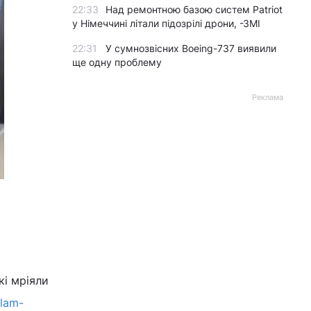
22:33
Над ремонтною базою систем Patriot
у Німеччині літали підозрілі дрони, -ЗМІ
22:31
У сумнозвісних Boeing-737 виявили
ще одну проблему
Реклама
кі мріяли
slam-