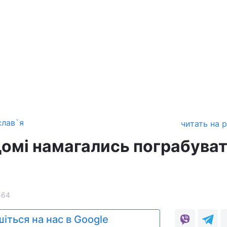
слав`я
читать на 
ідомі намагались пограбува
564
іться на нас в Google