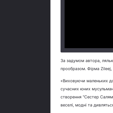
За задумом автора, лялька
прообразом. Фірма Zileej,
«Виховуючи маленьких доч
сучасних юних мусульмано
створення "Сестер Салям" 
веселі, модні та дивлятьс