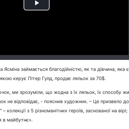
Play
Video
 Ясміна займається благодійністю, як та дівчина, яка є 
 якою керує Пітер Гулд, продає ляльок за 70$.
ок, ми зрозуміли, що жодна з їх ляльок, їх способу жи
к не відповідає, - пояснив художник. – Це призвело до
– колекції з 5 різноманітних героїв, заснованої на вірі;
я в майбутнє».