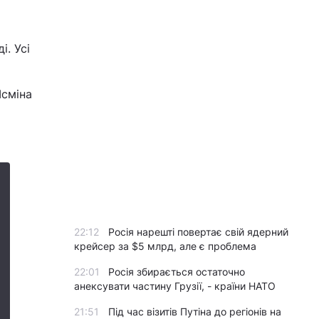
і. Усі
Ясміна
22:12
Росія нарешті повертає свій ядерний
крейсер за $5 млрд, але є проблема
22:01
Росія збирається остаточно
анексувати частину Грузії, - країни НАТО
21:51
Під час візитів Путіна до регіонів на