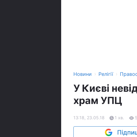
›
›
Новини
Релігії
Право
У Києві нев
храм УПЦ
13:18, 23.05.18
1 хв.
Підпиш