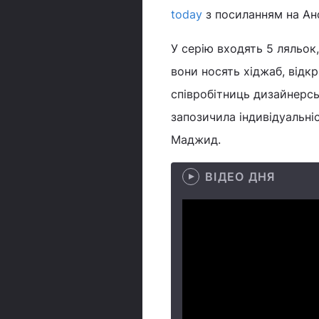
today
з посиланням на Анс
У серію входять 5 ляльок,
вони носять хіджаб, відк
співробітниць дизайнерсь
запозичила індивідуальні
Маджид.
ВІДЕО ДНЯ