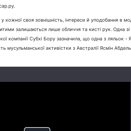
ар.ру.
 у кожної своя зовнішність, інтереси й уподобання в мод
ритими залишаються лише обличчя та кисті рук. Одна зі
кої компанії Субхі Бору зазначила, що одна з ляльок - 
сть мусульманської активістки з Австралії Ясмін Абдель