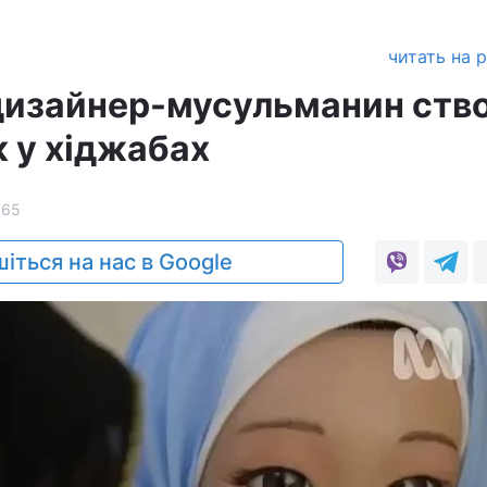
читать на 
 дизайнер-мусульманин ств
к у хіджабах
365
іться на нас в Google