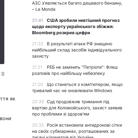
АЗС з’являється багато дешевого бензину,
– Le Monde
21:41
США зробили невтішний прогноз
щодо експорту українського збіжжя:
Bloomberg розкрив цифри
21:32
В результаті атаки РФ знищено
найбільший склад засобів індивідуального
захисту
21:21
РЕБ не замінить "Петріоти": Флеш
розповів про найбільшу небезпеку
її
21:20
Що станеться з комп’ютером, якщо
тривалий час не оновлювати Windows
ття як
20:39
Суд продовжив тримання під
вартою для Коломойського, захист заявив
про проблеми зі здоров'ям
 вони
20:35
Росія встановила антидронові сітки
на своїх субмаринах, розташованих за
тисячі кілометрів від України