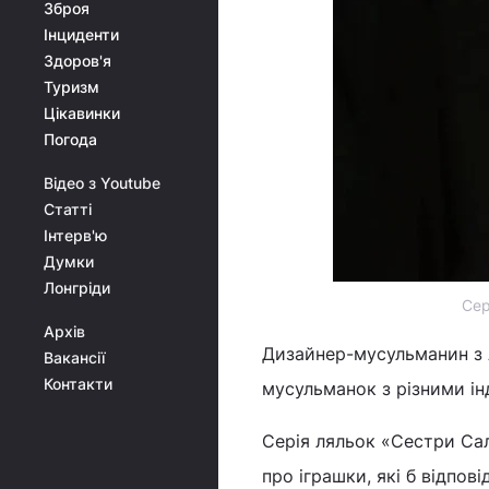
Зброя
Інциденти
Здоров'я
Туризм
Цікавинки
Погода
Відео з Youtube
Статті
Інтерв'ю
Думки
Лонгріди
Сер
Архів
Дизайнер-мусульманин з А
Вакансії
Контакти
мусульманок з різними ін
Серія ляльок «Сестри Сал
про іграшки, які б відпов