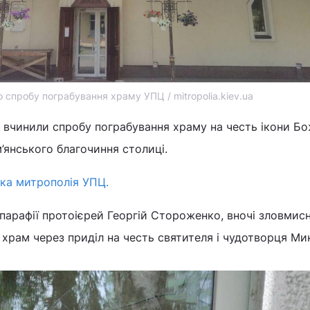
 спробу пограбування храму УПЦ / mitropolia.kiev.ua
 вчинили спробу пограбування храму на честь ікони Бо
янського благочиння столиці.
ька митрополія УПЦ.
парафії протоієрей Георгій Стороженко, вночі зловмис
храм через приділ на честь святителя і чудотворця Ми