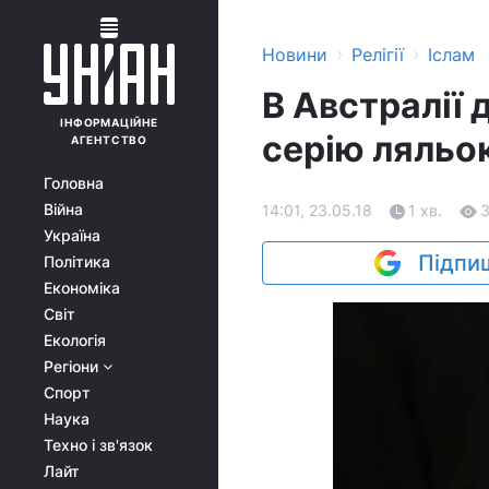
›
›
Новини
Релігії
Іслам
В Австралії
ІНФОРМАЦІЙНЕ
серію ляльо
АГЕНТСТВО
Головна
Війна
14:01, 23.05.18
1 хв.
Україна
Підпиш
Політика
Економіка
Світ
Екологія
Регіони
Спорт
Наука
Техно і зв'язок
Лайт