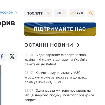
русском
RU
+26
ПОСЛУГИ
орив
ПІДТРИМАЙТЕ НАС
ОСТАННІ НОВИНИ
23:19
Є два варіанти: експерт назвав
країни, які можуть допомогти Україні з
ракетами до Patriot
23:17
Колишньому очільнику МЗС
Угорщини може загрожувати до трьох
років ув'язнення, - ЗМІ
23:07
Одна фраза миттєво поставить на
місце зверхню людину: психолог розкрила
секрет