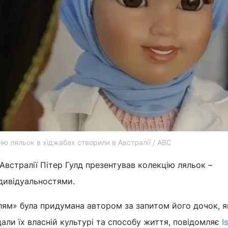
ію ляльок в хіджабах створили в Австралії / АВС
встралії Пітер Гулд презентував колекцію ляльок –
дивідуальностями.
ям» була придумана автором за запитом його дочок, я
ідали їх власній культурі та способу життя, повідомляє
I