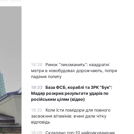
18:38
Ринок "лихоманить": квадратні
метри в новобудовах дорожчають, попри
падіння попиту
18:33
База ФСБ, кораблі та ЗРК "Бук":
Мадяр розкрив результати ударів по
російським цілям (відео)
18:20
Коли їсти помідори для повного
засвоєння вітамінів: вчені дали чітку
відповідь
18:09
Складено топ-10 найочікуваніших