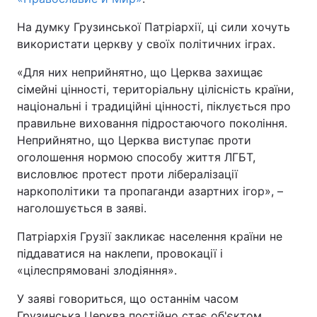
На думку Грузинської Патріархії, ці сили хочуть
використати церкву у своїх політичних іграх.
«Для них неприйнятно, що Церква захищає
сімейні цінності, територіальну цілісність країни,
національні і традиційні цінності, піклується про
правильне виховання підростаючого покоління.
Неприйнятно, що Церква виступає проти
оголошення нормою способу життя ЛГБТ,
висловлює протест проти лібералізації
наркополітики та пропаганди азартних ігор», –
наголошується в заяві.
Патріархія Грузії закликає населення країни не
піддаватися на наклепи, провокації і
«цілеспрямовані злодіяння».
У заяві говориться, що останнім часом
Грузинська Церква постійно стає об'єктом