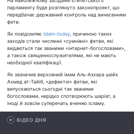
На найближчому засіданні єгипетського
парламенту буде розглянуто законопроект, що
передбачає державний контроль над винесенням
фетв.
Головна
Війна
Як повідомляє
Islam-today
, причиною таких
Україна
Політика
заходів стали численні «сумнівні» фетви, які
видаються так званими «інтернет-богословами»,
Економіка
Світ
а також священнослужителями, які не мають
необхідної кваліфікації.
Спорт
Наука
Як зазначив верховний імам Аль-Азхара шейх
Техно і зв'язок
Лайт
Ахмед ат-Тайіб, «дефектні» фетви, які
випускаються сьогодні так званими
Зброя
Інциденти
богословами, нерідко спотворюють шаріат, а
іноді й зовсім суперечать вченню ісламу.
Здоров'я
Туризм
Цікавинки
Погода
ВІДЕО ДНЯ
Екологія
Регіони