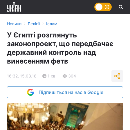
›
›
Новини
Релігії
Іслам
У Єгипті розглянуть
законопроект, що передбачає
державний контроль над
винесенням фетв
16:32, 15.03.18
1 хв.
304
Підпишіться на нас в Google