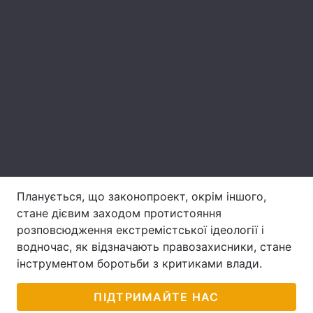
Лонгріди
Відео з Youtube
Статті
Інтерв'ю
Думки
Архів
Вакансії
Контакти
Послуги
Планується, що законопроект, окрім іншого,
стане дієвим заходом протистояння
розповсюдження екстремістської ідеології і
водночас, як відзначають правозахисники, стане
інструментом боротьби з критиками влади.
ПІДТРИМАЙТЕ НАС