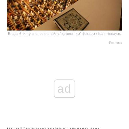
Влада Єгипту оголосила війну "дефектним" фетвам / islam-today.ru
Реклама
ad