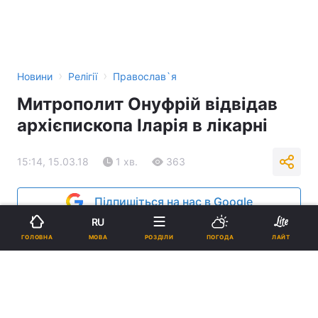
›
›
Новини
Релігії
Православ`я
Митрополит Онуфрій відвідав
архієпископа Іларія в лікарні
15:14, 15.03.18
1 хв.
363
Підпишіться на нас в Google
RU
МОВА
ГОЛОВНА
РОЗДІЛИ
ПОГОДА
ЛАЙТ