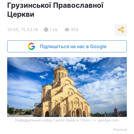
Грузинської Православної
Церкви
15:55, 15.03.18
1 хв.
359
Підпишіться на нас в Google
Кафедральний собор Святої Трійці в Тбілісі / v-georgia.com
Реклама