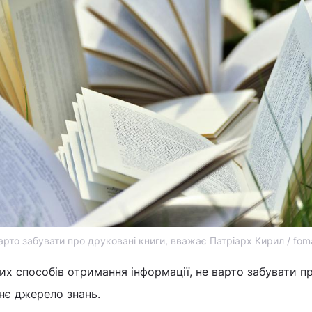
арто забувати про друковані книги, вважає Патріарх Кирил / fom
ких способів отримання інформації, не варто забувати п
нє джерело знань.