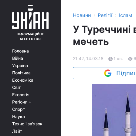
›
›
Новини
Релігії
Іслам
У Туреччині 
ІНФОРМАЦІЙНЕ
мечеть
АГЕНТСТВО
Головна
Війна
21:42, 14.03.18
1 хв.
Україна
Підпиш
Політика
Економіка
Світ
Екологія
Регіони
Спорт
Наука
Техно і зв'язок
Лайт