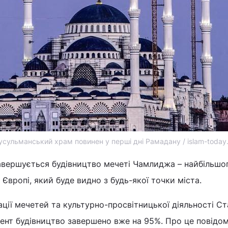
мусульманський храм повинен у перші дні Рамадану / islam-today.
авершується будівництво мечеті Чамлиджа – найбільшо
Європі, який буде видно з будь-якої точки міста.
ації мечетей та культурно-просвітницької діяльності С
мент будівництво завершено вже на 95%. Про це повідо