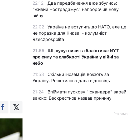
22:12
Два передбачення вже збулись:
"живий Нострадамус" напророчив нову
війну
22:02
Україна не вступить до НАТО, але це
не поразка для Києва, - колумніст
Rzeczpospolita
21:55
ШІ, супутники та балістика: NYT
про силу та слабкості України у війні за
небо
21:53
Скільки іноземців воюють за
Україну: Решетилова дала відповідь
21:24
Впіймати пускову "Іскандера" вкрай
важко: Бескрестнов назвав причину
Реклама