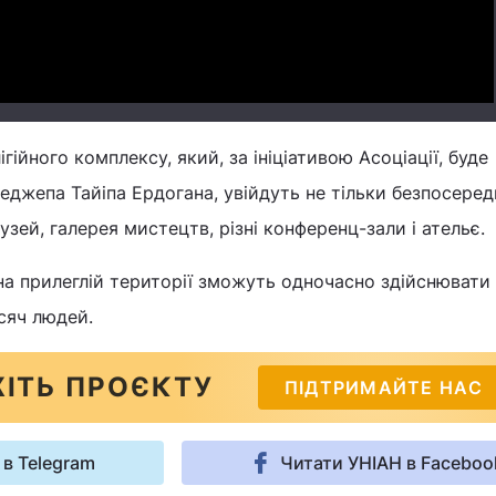
гійного комплексу, який, за ініціативою Асоціації, буде
джепа Тайіпа Ердогана, увійдуть не тільки безпосере
музей, галерея мистецтв, різні конференц-зали і ательє.
на прилеглій території зможуть одночасно здійснювати
сяч людей.
ІТЬ ПРОЄКТУ
ПІДТРИМАЙТЕ НАС
 в Telegram
Читати УНІАН в Faceboo