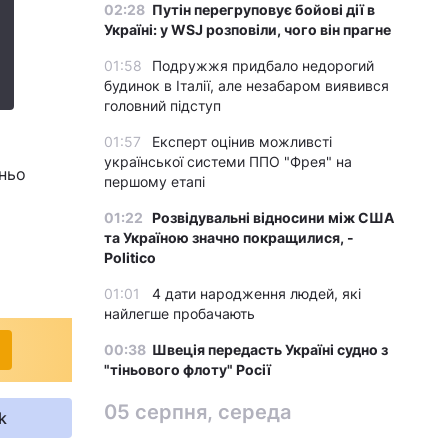
02:28
Путін перегруповує бойові дії в
Україні: у WSJ розповіли, чого він прагне
01:58
Подружжя придбало недорогий
будинок в Італії, але незабаром виявився
головний підступ
01:57
Експерт оцінив можливсті
української системи ППО "Фрея" на
дньо
першому етапі
01:22
Розвідувальні відносини між США
та Україною значно покращилися, -
Politico
01:01
4 дати народження людей, які
найлегше пробачають
00:38
Швеція передасть Україні судно з
"тіньового флоту" Росії
05 серпня, середа
k