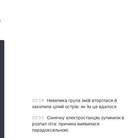
я
02:59
Невелика група змій вторглася й
захопила цілий острів: як їм це вдалося
02:50
Сонячну електростанцію зупинили в
розпал літа: причина виявилася
парадоксальною