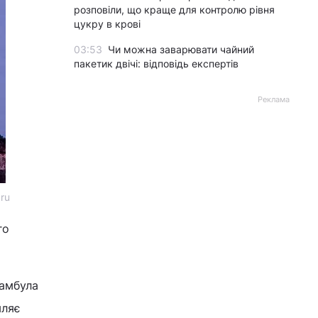
розповіли, що краще для контролю рівня
цукру в крові
03:53
Чи можна заварювати чайний
пакетик двічі: відповідь експертів
Реклама
ru
го
тамбула
мляє