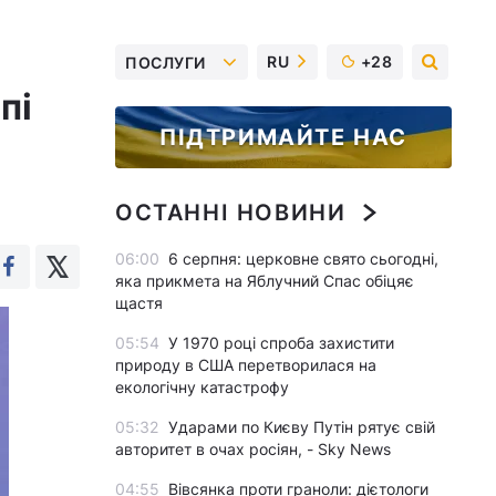
RU
+28
ПОСЛУГИ
пі
ПІДТРИМАЙТЕ НАС
ОСТАННІ НОВИНИ
06:00
6 серпня: церковне свято сьогодні,
яка прикмета на Яблучний Спас обіцяє
щастя
05:54
У 1970 році спроба захистити
природу в США перетворилася на
екологічну катастрофу
05:32
Ударами по Києву Путін рятує свій
авторитет в очах росіян, - Sky News
04:55
Вівсянка проти граноли: дієтологи