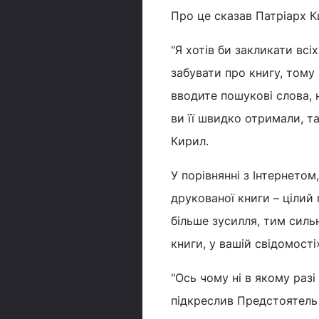
Про це сказав Патріарх К
"Я хотів би закликати всі
забувати про книгу, тому
вводите пошукові слова, 
ви її швидко отримали, та
Кирил.
У порівнянні з Інтернето
друкованої книги – ціли
більше зусилля, тим сильн
книги, у вашій свідомості
"Ось чому ні в якому разі
підкреслив Предстоятель