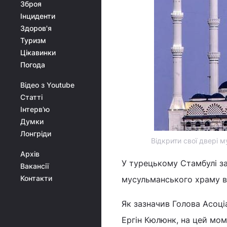
Зброя
Інциденти
Здоров'я
Туризм
Цікавинки
Погода
Відео з Youtube
Статті
Інтерв'ю
Думки
Лонгріди
Відкрити свої двері 
Архів
У турецькому Стамбулі з
Вакансії
Контакти
мусульманського храму в 
Як зазначив Голова Асоці
Ергін Кюлюнк, на цей мо