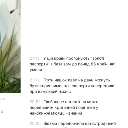
21:13
У цій країні пропонують "золоті
паспорти" з безвізом до понад 85 країн: які
умови
21:13
П'ять чашок кави на день можуть
бути корисними, але експерти попередили
про важливий нюанс
a.ru
20:52
Глобальне потепління може
перевищити критичний поріг вже у
ро
найближчі місяці, - вчений
20:35
Відьма передбачила катастрофічний