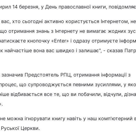
ирил 14 березня, у День православної книги, повідомляє
х вас, хто сьогодні активно користується Інтернетом, не
 що отримання знань з Інтернету не вимагає жодних зус
натискаєте кнопочку «Enter» і одразу отримуєте інформ
к найчастіше вона вас швидко і залишає", - сказав Патр
м, зазначив Предстоятель РПЦ, отримання інформації з
й процес, що супроводжується певними зусиллями, у як
іше відбивається все те, що ви побачили, відчули, дізн
».
 не можна ігнорувати книгу навіть у наш комп'ютерний ві
 Руської Церкви.