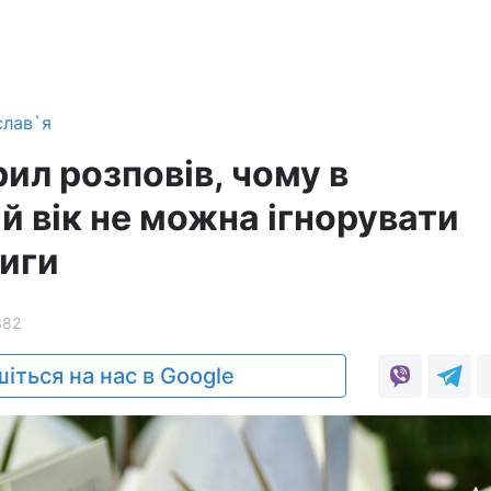
слав`я
ил розповів, чому в
й вік не можна ігнорувати
ниги
382
іться на нас в Google