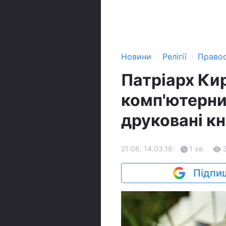
›
›
Новини
Релігії
Право
Патріарх Кир
комп'ютерни
друковані к
21:06, 14.03.18
1 хв.
Підпиш