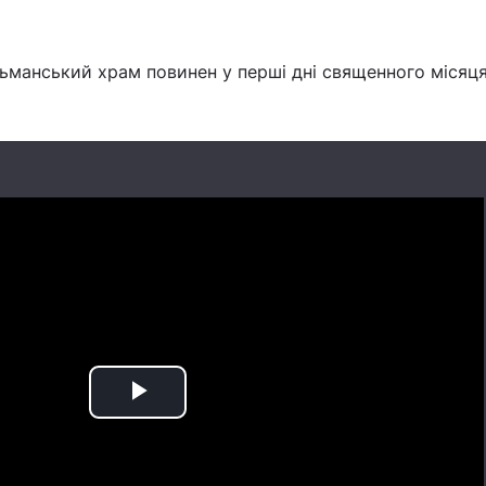
льманський храм повинен у перші дні священного місяц
Play
Video