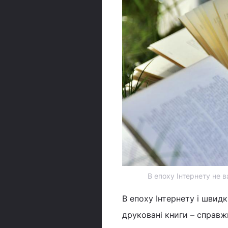
В епоху Інтернету не в
В епоху Інтернету і швид
друковані книги – справж