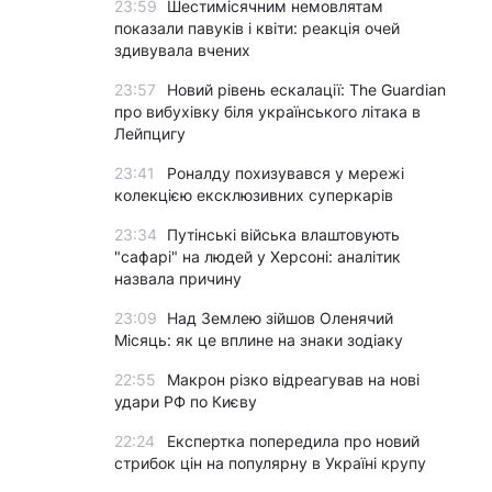
23:59
Шестимісячним немовлятам
показали павуків і квіти: реакція очей
здивувала вчених
23:57
Новий рівень ескалації: The Guardian
про вибухівку біля українського літака в
Лейпцигу
23:41
Роналду похизувався у мережі
колекцією ексклюзивних суперкарів
23:34
Путінські війська влаштовують
"сафарі" на людей у Херсоні: аналітик
назвала причину
23:09
Над Землею зійшов Оленячий
Місяць: як це вплине на знаки зодіаку
22:55
Макрон різко відреагував на нові
удари РФ по Києву
22:24
Експертка попередила про новий
стрибок цін на популярну в Україні крупу