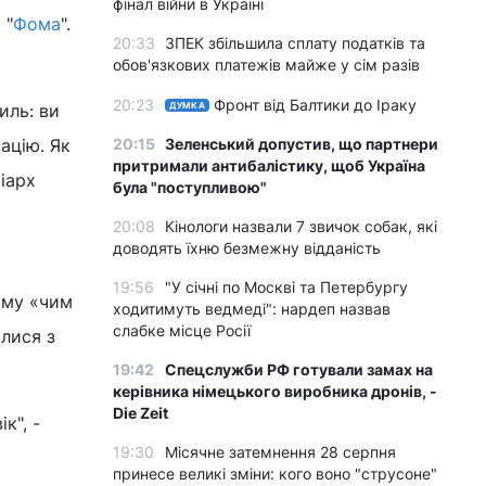
фінал війни в Україні
 "
Фома
".
20:33
ЗПЕК збільшила сплату податків та
обов'язкових платежів майже у сім разів
20:23
Фронт від Балтики до Іраку
ДУМКА
иль: ви
20:15
Зеленський допустив, що партнери
ацію. Як
притримали антибалістику, щоб Україна
іарх
була "поступливою"
20:08
Кінологи назвали 7 звичок собак, які
доводять їхню безмежну відданість
19:56
"У січні по Москві та Петербургу
ому «чим
ходитимуть ведмеді": нардеп назвав
слабке місце Росії
алися з
19:42
Спецслужби РФ готували замах на
керівника німецького виробника дронів, -
Die Zeit
к", -
19:30
Місячне затемнення 28 серпня
принесе великі зміни: кого воно "струсоне"