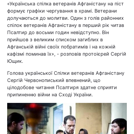
«Українська спілка ветеранів Афганістану на піст
формує графіки чергування в храмі. Ветерани
долучаються до молитви. Один з голів районних
спілок ветеранів Афганістану в перший рік читав
Псалтир до восьми годин невідступно. Він
прийшов з великим списком загиблих в
Афганській війні своїх побратимів і на кожній
кафізмі поминав їх», - розповів протоієрей Сергій
Ющик.
Голова української Спілки ветеранів Афганістану
Сергій Червонописький впевнений, що
цілодобове читання Псалтиря здатне сприяти
припиненню війни на Сході України.