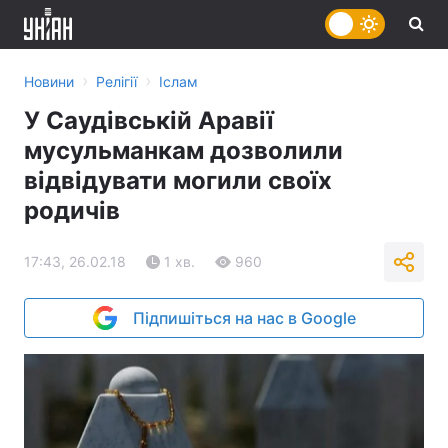
›
›
Новини
Релігії
Іслам
У Саудівській Аравії
мусульманкам дозволили
відвідувати могили своїх
родичів
17:43, 26.02.18
1 хв.
960
Підпишіться на нас в Google