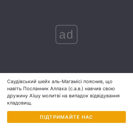
Лонгріди
Відео з Youtube
Статті
ad
Інтерв'ю
Думки
Архів
Вакансії
Контакти
Послуги
Саудівський шейх аль-Магамісі пояснив, що
навіть Посланник Аллаха (c.а.в.) навчив свою
дружину Аїшу молитві на випадок відвідування
кладовищ.
ПІДТРИМАЙТЕ НАС