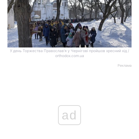
У день Торжества Православ’я у Чернігові пройшов хресний хід /
orthodox.com.ua
Реклама
ad