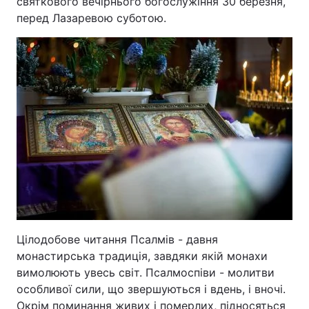
святкового вечірнього богослужіння 30 березня,
перед Лазаревою суботою.
Цілодобове читання Псалмів - давня
монастирська традиція, завдяки якій монахи
вимолюють увесь світ. Псалмоспіви - молитви
особливої сили, що звершуються і вдень, і вночі.
Окрім поминання живих і померлих, підносяться