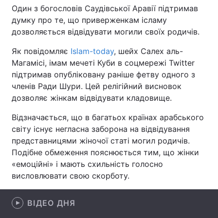
Один з богословів Саудівської Аравії підтримав
думку про те, що приверженкам ісламу
дозволяється відвідувати могили своїх родичів.
Головна
Війна
Як повідомляє
Islam-today
, шейх Салех аль-
Магамісі, імам мечеті Куби в соцмережі Twitter
Україна
Політика
підтримав опубліковану раніше фетву одного з
Економіка
Світ
членів Ради Шури. Цей релігійний висновок
дозволяє жінкам відвідувати кладовище.
Спорт
Наука
Відзначається, що в багатьох країнах арабського
Техно і зв'язок
Лайт
світу існує негласна заборона на відвідування
представницями жіночої статі могил родичів.
Зброя
Інциденти
Подібне обмеження пояснюється тим, що жінки
«емоційні» і мають схильність голосно
Здоров'я
Туризм
висловлювати свою скорботу.
Цікавинки
Погода
ВІДЕО ДНЯ
Екологія
Регіони