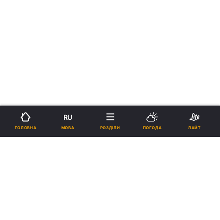
RU
МОВА
ГОЛОВНА
РОЗДІЛИ
ПОГОДА
ЛАЙТ
›
›
Новини
Релігії
Православ`я
У Святогірській лаврі в день
Торжества Православ'я віруючі
вклонилися 20 святиням
15:05, 26.02.18
1 хв.
510