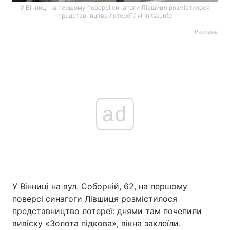
У Вінниці на першому поверсі синагоги Лівшиця розмістилося
представництво лотереї / vinnitsa.info
Реклама
ad
У Вінниці на вул. Соборній, 62, на першому
поверсі синагоги Лівшиця розмістилося
представництво лотереї: днями там почепили
вивіску «Золота підкова», вікна заклеїли.