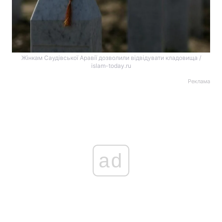
Жінкам Саудівської Аравії дозволили відвідувати кладовища /
islam-today.ru
Реклама
ad