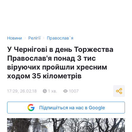
›
›
Новини
Релігії
Православ`я
У Чернігові в день Торжества
Православ'я понад 3 тис
віруючих пройшли хресним
ходом 35 кілометрів
17:29, 26.02.18
1 хв.
1007
Підпишіться на нас в Google