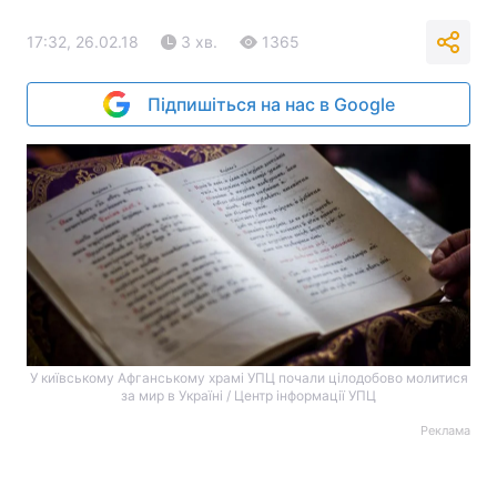
17:32, 26.02.18
3 хв.
1365
Підпишіться на нас в Google
У київському Афганському храмі УПЦ почали цілодобово молитися
за мир в Україні / Центр інформації УПЦ
Реклама