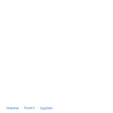
›
›
Новини
Релігії
Іудаїзм