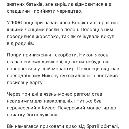
знатних батьків, але вирішив відмовитися від
спадщини і прийняти чернецтво.
Київ
Львів
У 1096 році при навалі хана Боняка його разом з
Дніпро
Харків
іншими ченцями взяли в полон. Половці з ним
поводилися жорстоко, так як очікували викуп
Одеса
від родичів.
Попри приниження і скорботи, Никон якось
Спорт
Наука
сказав своєму хазяїнові, що коли-небудь він
повернеться у свій монастир. Половець підрізав
преподобному Никону сухожилля ніг і поставив
Техно і зв'язок
Лайт
посилену варту.
Зброя
Інциденти
Через три дні в'язень-монах раптом став
невидимим для навколишніх і тут же був
Здоров'я
Туризм
перенесений у Києво-Печерський монастир до
початку богослужіння.
Цікавинки
Погода
Він намагався приховати диво від братії обителі,