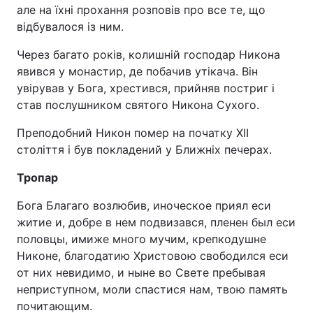
але на їхні прохання розповів про все те, що
Відео з Youtube
Статті
відбувалося із ним.
Інтерв'ю
Думки
Через багато років, колишній господар Никона
явився у монастир, де побачив утікача. Він
увірував у Бога, хрестився, прийняв постриг і
Архів
Вакансії
став послушником святого Никона Сухого.
Контакти
Преподобний Никон помер на початку ХІІ
століття і був покладений у Ближніх печерах.
ПОСЛУГИ
Тропар
Бога Благаго возлюбив, иноческое приял еси
Реклама на сайті
Фотобанк
житие и, добре в нем подвизався, пленен был еси
половцы, имиже много мучим, крепкодушне
Моніторинг
Пресцентр
Никоне, благодатию Христовою свободился еси
от них невидимо, и ныне во Свете пребывая
неприступном, моли спастися нам, твою память
почитающим.