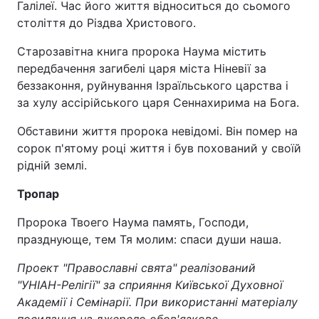
Галілеї. Час його життя відноситься до сьомого
століття до Різдва Христового.
Київ
Львів
Старозавітна книга пророка Наума містить
Дніпро
Харків
передбачення загибелі царя міста Ніневії за
беззаконня, руйнування Ізраїльського царства і
Одеса
за хулу ассірійського царя Сеннахирима на Бога.
Обставини життя пророка невідомі. Він помер на
сорок п'ятому році життя і був похований у своїй
Спорт
Наука
рідній землі.
Техно і зв'язок
Лайт
Тропар
Пророка Твоего Наума память, Господи,
Зброя
Інциденти
празднующе, тем Тя молим: спаси души наша.
Здоров'я
Туризм
Проект "Православні свята" реалізований
"УНІАН-Релігії" за сприяння Київської Духовної
Цікавинки
Погода
Академії і Семінарії. При використанні матеріалу