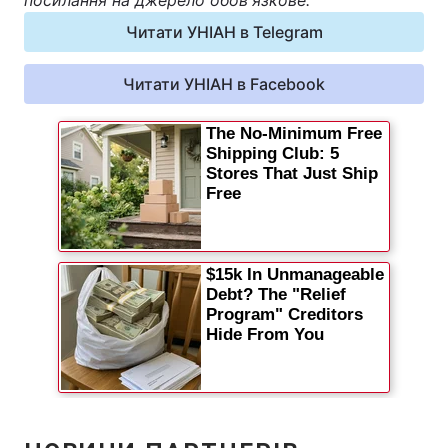
посилання на джерело обов'язкове.
Відео з Youtube
Статті
Читати УНІАН в Telegram
Інтерв'ю
Думки
Читати УНІАН в Facebook
Архів
Вакансії
Контакти
ПОСЛУГИ
Реклама на сайті
Фотобанк
Моніторинг
Пресцентр