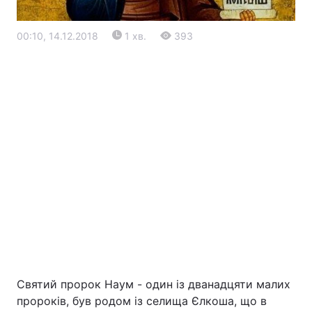
00:10, 14.12.2018
1 хв.
393
Головна
Війна
Україна
Політика
Економіка
Світ
Екологія
Святий пророк Наум - один із дванадцяти малих
пророків, був родом із селища Єлкоша, що в
РЕГІОНИ