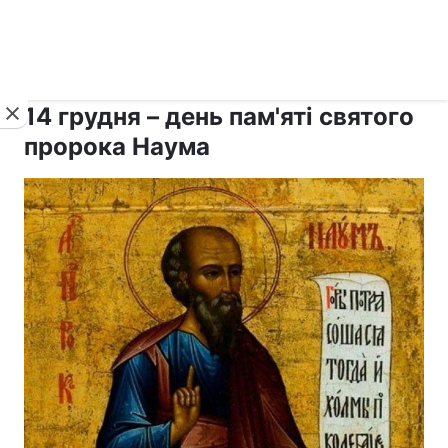
›
›
рус ›
Новини
Релігії
Свята
14 грудня – день пам'яті святого
пророка Наума