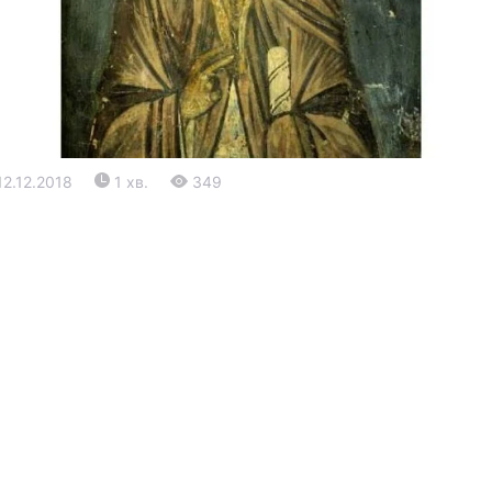
12.12.2018
1 хв.
349
Війна
Політика
Світ