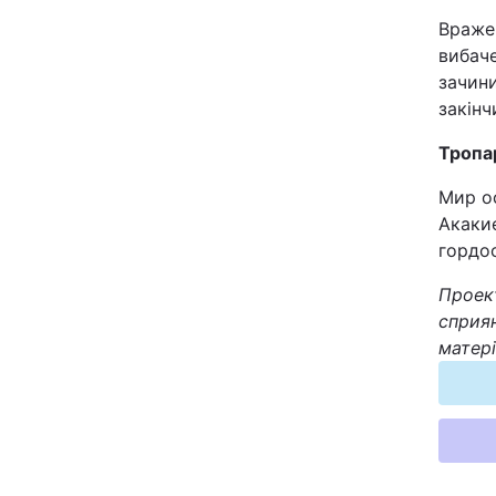
Відео з Youtube
Враже
вибаче
зачини
Інтерв'ю
закінч
Архів
Тропа
Мир о
Контакти
Акаки
гордос
ПОСЛУГИ
Проект
сприян
Реклама на сайті
матері
Моніторинг