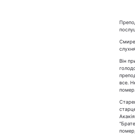
Київ
Препо
Дніпро
послу
Одеса
Смирен
слухня
Він п
Спорт
голод
препод
Техно і зв'язок
все. Н
помер
Зброя
Старец
старце
Здоров'я
Акакія
"Брате
Цікавинки
помер,