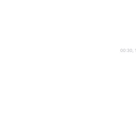
00:30, 
Головна
Україна
Економіка
Екологія
РЕГІОНИ