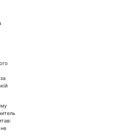
в
ого
 за
кій
ому
читель
итав:
 не