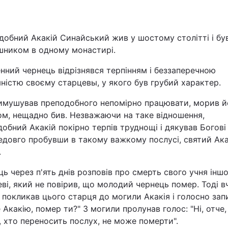
Львів
добний Акакій Синайський жив у шостому столітті і бу
Харків
шником в одному монастирі.
ний чернець відрізнявся терпінням і беззаперечною
ністю своєму старцевы, у якого був грубий характер.
римушував преподобного непомірно працювати, морив й
Наука
ом, нещадно бив. Незважаючи на таке відношення,
обний Акакій покірно терпів труднощі і дякував Богові
Лайт
едовго пробувши в такому важкому послусі, святий Ака
.
Інциденти
ь через п'ять днів розповів про смерть свого учня інш
ві, який не повірив, що молодий чернець помер. Тоді в
Туризм
 покликав цього старця до могили Акакія і голосно зап
 Акакію, помер ти?" З могили пролунав голос: "Ні, отче,
Погода
 хто переносить послух, не може померти".