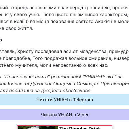
Статті
ний старець зі сльозами впав перед гробницею, просяч
ння у свого учня. Після цього він змінився характером,
вся в келії біля місця поховання святого Акакія і в моли
Думки
ив своє життя.
Вакансії
р
ставль, Христу последовал еси от младенства, премудр
е преподобне, Того подражая вольное смирение, низвер
тнаго мучителя, моли непрестанно о всех нас.
 "Православні свята" реалізований "УНІАН-Релігії" за
ня Київської Духовної Академії і Семінарії. При викори
Фотобанк
алу посилання на джерело обов'язкове.
Читати УНІАН в Telegram
Пресцентр
Читати УНІАН в Viber