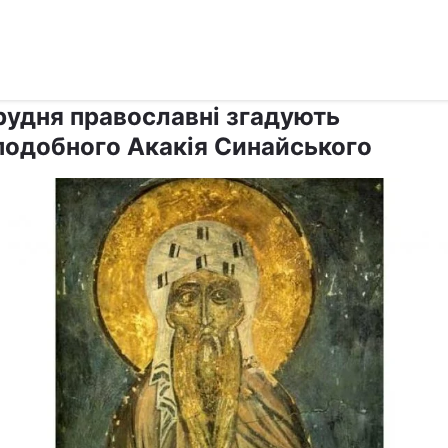
›
›
Релігії
Свята
грудня православні згадують
подобного Акакія Синайського