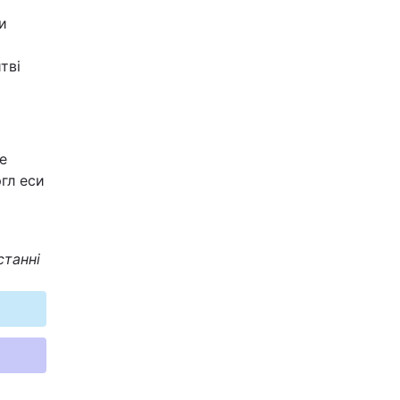
и
тві
е
гл еси
станні