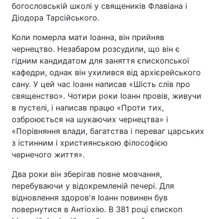
богословській школі у священиків Флавіана і
Відео з Youtube
Статті
Діодора Тарсійського.
Коли померла мати Іоанна, він прийняв
Інтерв'ю
Думки
чернецтво. Незабаром розсудили, що він є
гідним кандидатом для заняття єпископської
Архів
Вакансії
кафедри, однак він ухилився від архієрейського
сану. У цей час Іоанн написав «Шість слів про
Контакти
священство». Чотири роки Іоанн провів, живучи
в пустелі, і написав працю «Проти тих,
озброюється на шукаючих чернецтва» і
ПОСЛУГИ
«Порівняння влади, багатства і переваг царських
з істинним і християнською філософією
Реклама на сайті
Фотобанк
чернечого життя».
Два роки він зберігав повне мовчання,
Моніторинг
Пресцентр
перебуваючи у відокремленій печері. Для
відновлення здоров'я Іоанн повинен був
повернутися в Антіохію. В 381 році єпископ