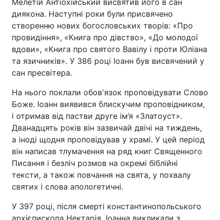
Мелетій Антіохійський висвятив його в сан
диякона. Наступні роки були присвячено
створенню нових богословських творів: «Про
провидіння», «Книга про дівство», «До молодої
вдови», «Книга про святого Вавілу і проти Юліана
та язичників». У 386 році Іоанн був висвячений у
сан пресвітера.
На нього поклали обов'язок проповідувати Слово
Боже. Іоанн виявився блискучим проповідником,
і отримав від пастви друге ім’я «Златоуст».
Дванадцять років він зазвичай двічі на тиждень,
а іноді щодня проповідував у храмі. У цей період
він написав тлумачення на ряд книг Священного
Писання і безліч розмов на окремі біблійні
тексти, а також повчання на свята, у похвалу
святих і слова апологетичні.
У 397 році, після смерті константинопольського
архієпископа Нектарія, Іоанна викликали з