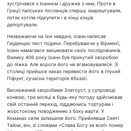
зустрічався з Іоанном і дружив з ним. Проте в
Греції папських посланців спершу заарештували,
потім хотіли підкупити і в кінці кінців
депортували.
Незважаючи на їхні невдачі, Іоанн написав
Гауденцію лист подяки. Перебуваючи у Вірменії,
Іоанн намагався зміцнювати своїх послідовників.
Взимку 406 року Іоанн був прикутий хворобою
до ліжка. Але вороги його не вгамовувалися. Зі
столиці прийшов наказ перевести його в глухий
Піфіунт, сучасна територія Абхазії.
Виснажений хворобами Златоуст, у супроводі
конвою, три місяці в будь-яку погоду здійснював
свій останній перехід, піддаючись тортурам і
жорстокому поводженню з боку варти. У
Команах сили залишили його. Прийнявши Святі
Тайни, він, зі словами «Слава Богу за все!» помер