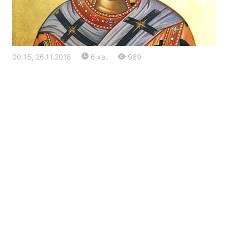
00:15, 26.11.2018
6 хв.
969
Головна
Війна
Україна
Політика
Економіка
Світ
Екологія
РЕГІОНИ