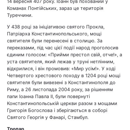
14 вересня 407 року. Іоанн був похований у
Команах Понтійських, зараз це територія
Туреччини.
У 438 році за ініціативою святого Прокла,
Патріарха Константинопольського, мощі
святителя були перенесені в столицю. За
переказами, під час цієї події народ проголосив
єдиним голосом: «Прийми престол свій, отче!», а
уста святителя, який лежав у труні нетлінним,
відкрилися, і він промовив: «Мир усім!». У ході
Четвертого хрестового походу в 1204 році мощі
святителя були вивезені з Константинополя до
Риму, а 26 листопада 2004 року, за рішенням
папи Іоанна Павла II, були повернуті
Константинопольській церкви разом з мощами
Григорія Богослова і зберігаються в соборі
Святого Георгія у Фанарі, Стамбул.
Тропар