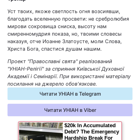
Уст твоих, якоже светлость огня возсиявши,
благодать вселенную просвети: не сребролюбия
мирови сокровища сниска, высоту нам
смиренномудрия показа, но, твоими словесы
наказуя, отче Иоанне Златоусте, моли Слова,
Христа Бога, спастися душам нашим.
Проект "Православні свята" реалізований
"УНІАН-Релігії" за сприяння Київської Духовної
Академії і Семінарії. При використанні матеріалу
посилання на джерело обов'язкове.
Читати УНІАН в Telegram
Читати УНІАН в Viber