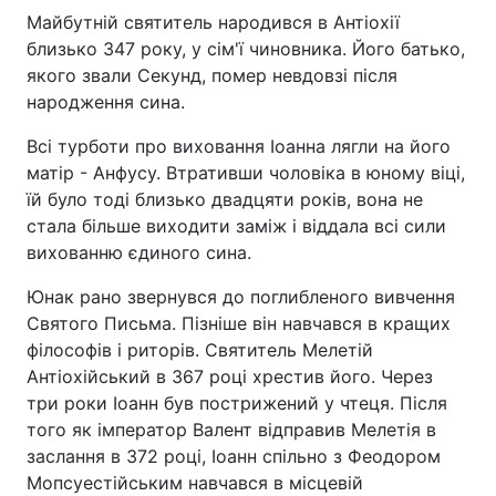
Майбутній святитель народився в Антіохії
близько 347 року, у сім'ї чиновника. Його батько,
Київ
Львів
якого звали Секунд, помер невдовзі після
народження сина.
Дніпро
Харків
Всі турботи про виховання Іоанна лягли на його
Одеса
матір - Анфусу. Втративши чоловіка в юному віці,
їй було тоді близько двадцяти років, вона не
стала більше виходити заміж і віддала всі сили
Спорт
Наука
вихованню єдиного сина.
Техно і зв'язок
Лайт
Юнак рано звернувся до поглибленого вивчення
Святого Письма. Пізніше він навчався в кращих
філософів і риторів. Святитель Мелетій
Зброя
Інциденти
Антіохійський в 367 році хрестив його. Через
три роки Іоанн був пострижений у чтеця. Після
Здоров'я
Туризм
того як імператор Валент відправив Мелетія в
заслання в 372 році, Іоанн спільно з Феодором
Цікавинки
Погода
Мопсуестійським навчався в місцевій