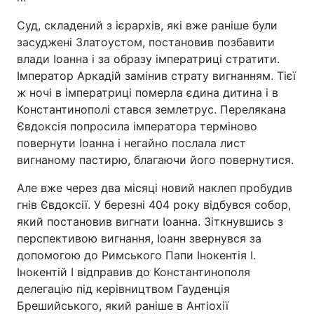
Суд, складений з ієрархів, які вже раніше були
засуджені Златоустом, постановив позбавити
влади Іоанна і за образу імператриці стратити.
Імператор Аркадій замінив страту вигнанням. Тієї
ж ночі в імператриці померла єдина дитина і в
Константинополі стався землетрус. Перелякана
Євдоксія попросила імператора терміново
повернути Іоанна і негайно послала лист
вигнаному пастирю, благаючи його повернутися.
Але вже через два місяці новий наклеп пробудив
гнів Євдоксії. У березні 404 року відбувся собор,
який постановив вигнати Іоанна. Зіткнувшись з
перспективою вигнання, Іоанн звернувся за
допомогою до Римського Папи Інокентія I.
Інокентій I відправив до Константинополя
делегацію під керівництвом Гауденція
Брешийського, який раніше в Антіохії