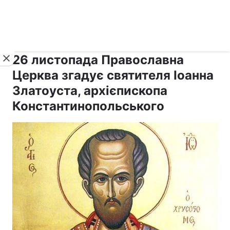
›
›
Новини
Релігії
Свята
26 листопада Православна
Церква згадує святителя Іоанна
Златоуста, архієпископа
Константинопольського