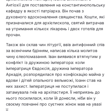
Антіохії для поставлення на константинопольську
кафедру в якості патріарха. Він почав з
духовного вдосконалення священства. Кошти, які
призначалися для архієпископа, святий витрачав
на утримання кількох лікарень і двох готелів для
прочан.
Також він склав чин літургії, ввів антифонний спів
за всенічним бдінням, написав кілька молитов
чину єлеопомазання. Іван виявився втягнутим у
конфлікт із дружиною імператора: коли
імператриця Євдоксія, дружина імператора
Аркадія, розпорядилася про конфіскацію майна у
вдови і дітей опального вельможі, Іоанн став на
них захист. Імператриця не поступилася і
затамувала гнів на архіпастиря. Її неприязнь до
нього посилилася, коли їй донесли, ніби він у
своєму повчанні про суєтних жінок мав на увазі
її.