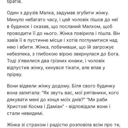
братів.
Один з друзів Малха, задумав згубити жінку.
Минуло небагато часу, і цей чоловік пішов до неї
в будинок і сказав, що посланий Малхом, щоб
проводити її до нього. Жінка повірила і пішла. Він
завів її в пустинне місце і хотів поглумитися над
нею і вбити. Жінка, побачивши, що їй загрожує
небезпека, з глибокою вірою звернулася до Бога.
Тоді з'явилися два грізних юнаки, і чоловік
відпустив жінку, кинувся тікати, але впав у
прірву.
Вони відвели жінку додому. Біля свого будинку
вона запитала: "Як звуть вас, мої рятівники, кого
дякувати мені до кінця моїх днів?" "Ми раби
Христові Косма і Даміан" - відповідали вони і
стали невидимі.
Жінка зі страхом і радістю розповіла всім про те,