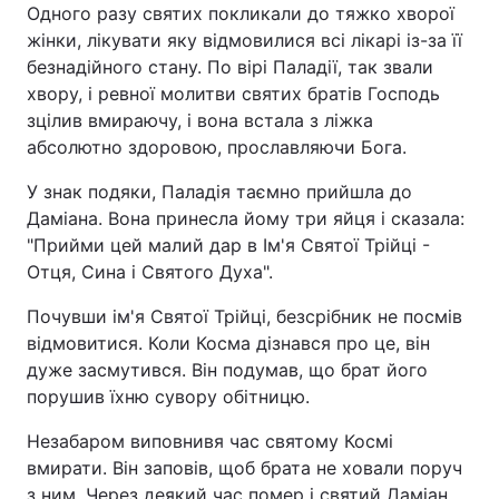
Одного разу святих покликали до тяжко хворої
Відео з Youtube
Статті
жінки, лікувати яку відмовилися всі лікарі із-за її
безнадійного стану. По вірі Паладії, так звали
Інтерв'ю
Думки
хвору, і ревної молитви святих братів Господь
зцілив вмираючу, і вона встала з ліжка
Архів
Вакансії
абсолютно здоровою, прославляючи Бога.
У знак подяки, Паладія таємно прийшла до
Контакти
Даміана. Вона принесла йому три яйця і сказала:
"Прийми цей малий дар в Ім'я Святої Трійці -
Отця, Сина і Святого Духа".
ПОСЛУГИ
Почувши ім'я Святої Трійці, безсрібник не посмів
відмовитися. Коли Косма дізнався про це, він
Реклама на сайті
Фотобанк
дуже засмутився. Він подумав, що брат його
порушив їхню сувору обітницю.
Моніторинг
Пресцентр
Незабаром виповнивя час святому Космі
вмирати. Він заповів, щоб брата не ховали поруч
з ним. Через деякий час помер і святий Даміан.