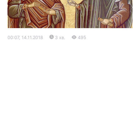
00:07, 14.11.2018
3 хв.
495
Головна
Війна
Україна
Політика
Економіка
Світ
Екологія
РЕГІОНИ