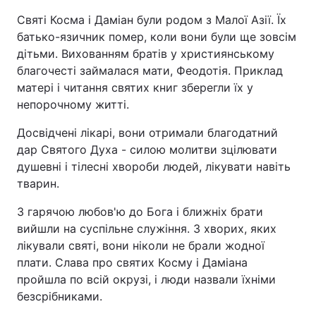
Святі Косма і Даміан були родом з Малої Азії. Їх
Київ
Львів
батько-язичник помер, коли вони були ще зовсім
дітьми. Вихованням братів у християнському
Дніпро
Харків
благочесті займалася мати, Феодотія. Приклад
матері і читання святих книг зберегли їх у
Одеса
непорочному житті.
Досвідчені лікарі, вони отримали благодатний
дар Святого Духа - силою молитви зцілювати
Спорт
Наука
душевні і тілесні хвороби людей, лікувати навіть
тварин.
Техно і зв'язок
Лайт
З гарячою любов'ю до Бога і ближніх брати
Зброя
Інциденти
вийшли на суспільне служіння. З хворих, яких
лікували святі, вони ніколи не брали жодної
Здоров'я
Туризм
плати. Слава про святих Косму і Даміана
пройшла по всій окрузі, і люди назвали їхніми
безсрібниками.
Цікавинки
Погода