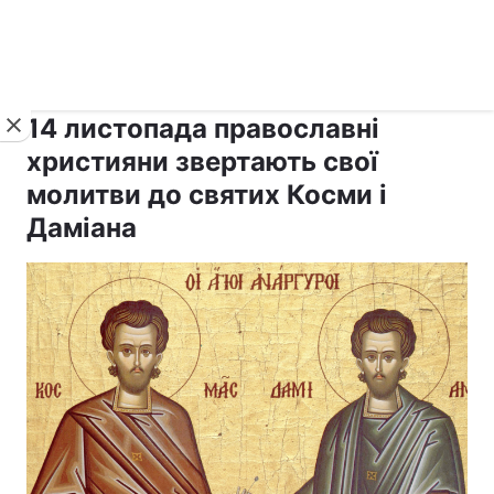
›
›
Новини
Релігії
Свята
14 листопада православні
християни звертають свої
молитви до святих Косми і
Даміана