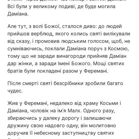
Всі були у великому подиві, де буде могила
Даміана.
Але тут, з волі Божої, сталося диво: до людей
прийшов верблюд, якого колись святі вилікували
від сказу, і промовив людським голосом, щоб, не
сумніваючись, поклали Даміана поруч з Космою,
тому що не заради винагороди прийняв Даміан
дар жінки, а заради Імені Божого. Мощі святих
братів були покладені разом у Феремані.
Після смерті святі безсрібники зробили багато
чудес.
Жив у Феремані, недалеко від храму Косьми і
Даміана, чоловік на імˈя Малх. Одного разу,
збираючись у далеку дорогу і залишаючи
дружину свою надовго одну, він молитовно
доручив її небесному заступництву святих