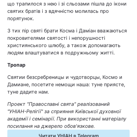
що трапилося з нею і зі сльозами пішла до ікони
святих братів і з вдячністю молилась про
порятунок.
З тих пір святі брати Косма і Даміан вважаються
покровителями святості і непорушності
християнського шлюбу, а також допомагають
людям влаштуватися в подружньому житті.
Тропар
Святии безсребреницы и чудотворцы, Космо и
Дамиане, посетите немощи наша: туне приясте,
туне дадите нам.
Проект "Православні свята" реалізований
"УНІАН-Релігії" за сприяння Київської духовної
академії і семінарії. При використанні матеріалу
посилання на джерело обов'язкове.
Читати УНІАН в Telegram