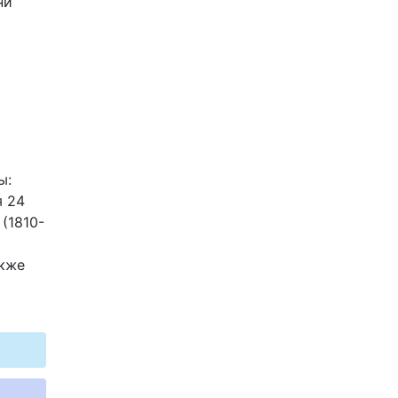
ни
ы:
я 24
(1810-
акже