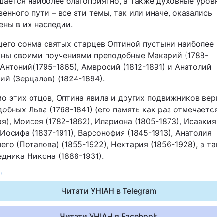
шается наиболее благоприятно, а также духовные уров
Статті
енного пути – все эти темы, так или иначе, оказались
ены в их наследии.
Думки
щего сонма святых старцев Оптиной пустыни наиболее
тны своими поучениями преподобные Макарий (1788-
Вакансії
 Антоний(1795-1865), Амвросий (1812-1891) и Анатолий
й (Зерцалов) (1824-1894).
о этих отцов, Оптина явила и других подвижников вер
обных Льва (1768-1841) (его память как раз отмечаетс
я), Моисея (1782-1862), Илариона (1805-1873), Исаакия 
 Иосифа (1837-1911), Варсонофия (1845-1913), Анатолия
го (Потапова) (1855-1922), Нектария (1856-1928), а т
Фотобанк
дника Никона (1888-1931).
Пресцентр
"
Читати УНІАН в Telegram
Читати УНІАН в Facebook