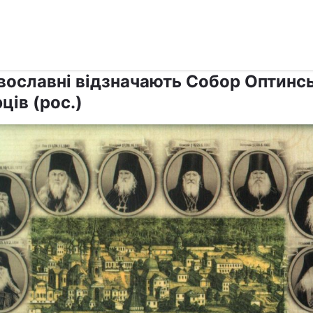
›
›
Релігії
Свята
вославні відзначають Собор Оптинс
ців (рос.)