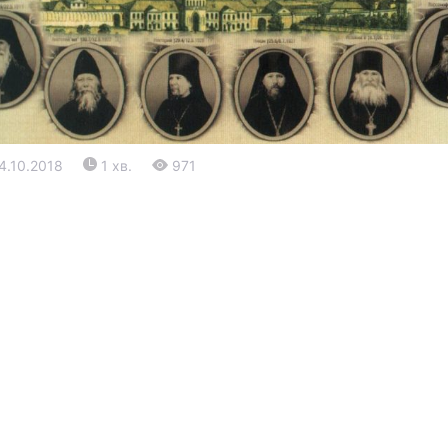
24.10.2018
1 хв.
971
Війна
Політика
Світ