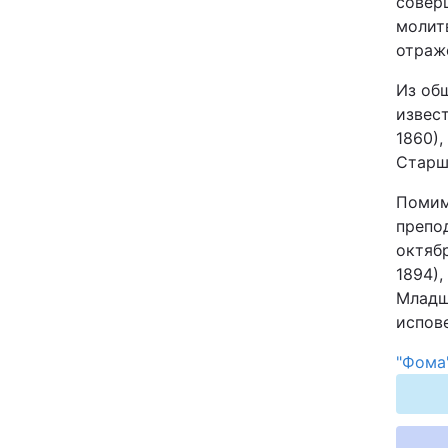
совер
Відео з Youtube
молитв
отраж
Інтерв'ю
Из об
извес
Архів
1860),
Старши
Контакти
Помим
препод
ПОСЛУГИ
октябр
1894),
Младше
Реклама на сайті
испове
Моніторинг
"Фома