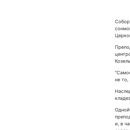
Київ
Собор
Дніпро
сонмо
Церко
Одеса
Препо
центр
Козел
Спорт
"Само
Техно і зв'язок
не то,
Насле
Зброя
кладе
Здоров'я
Одной
препо
Цікавинки
и, в ч