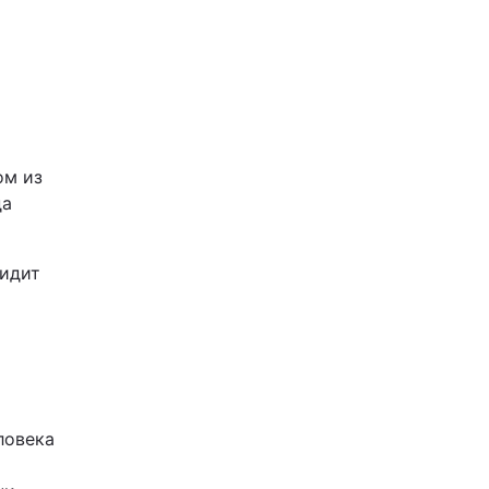
ом из
да
видит
ловека