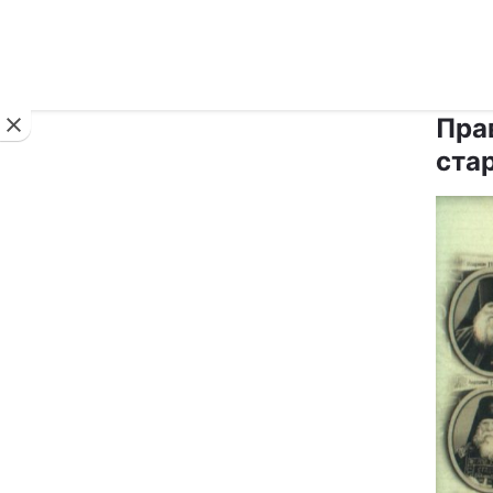
Новини
Пра
стар