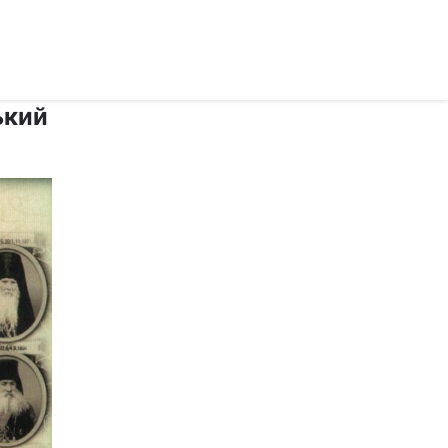
рус ›
ький