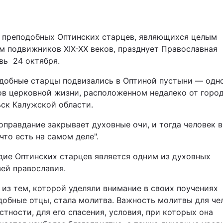
Львів
 преподобных Оптинских старцев, являющихся целым
Харків
м подвижников XIX-XX веков, празднует Православная
вь 24 октября.
добные старцы подвизались в Оптиной пустыни — одн
ов церковной жизни, расположенном недалеко от горо
ьск Калужской области.
Наука
оправдание закрывает духовные очи, и тогда человек 
Лайт
 что есть на самом деле".
дие Оптинских старцев является одним из духовных
Інциденти
зей православия.
Туризм
 из тем, которой уделяли внимание в своих поучениях
добные отцы, стала молитва. Важность молитвы для че
Погода
астности, для его спасения, условия, при которых она