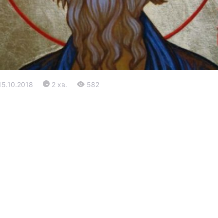
15.10.2018
2 хв.
582
Війна
Політика
Світ