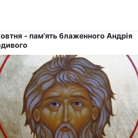
›
›
Релігії
Свята
жовтня - пам'ять блаженного Андрія
дивого