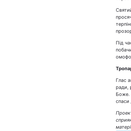
Відео з Youtube
Святий
прося
Інтерв'ю
терпін
прозор
Архів
Під ч
побач
Контакти
омофо
Тропа
ПОСЛУГИ
Глас 
ради, 
Реклама на сайті
Боже.
спаси
Моніторинг
Проект
сприян
матері