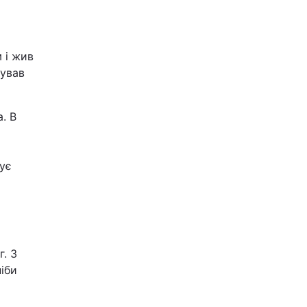
 і жив
дував
. В
жує
. З
ніби