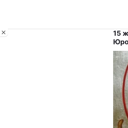
Новини
15 
Юро