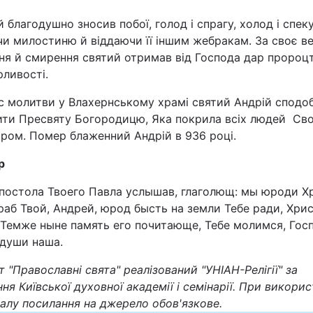
Статті
 благодушно зносив побої, голод і спрагу, холод і спеку
чи милостиню й віддаючи її іншим жебракам. За своє в
Думки
ня й смирення святий отримав від Господа дар пророц
ливості.
Вакансії
ас молитви у Влахернському храмі святий Андрій сподо
ити Пресвяту Богородицю, Яка покрила всіх людей Св
ром. Помер блаженний Андрій в 936 році.
р
апостола Твоего Павла услышав, глаголющ: мы юроди Х
раб Твой, Андрей, юрод бысть на земли Тебе ради, Хри
Фотобанк
 Темже ныне память его почитающе, Тебе молимся, Гос
 души наша.
Пресцентр
 "Православні свята" реалізований "УНІАН-Релігії" за
ня Київської духовної академії і семінарії. При викорис
алу посилання на джерело обов'язкове.