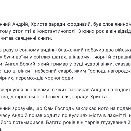
Львів
нний Андрій, Христа заради юродивий, був слов'янином
Харків
тому столітті в Константинополі. З юних років він відві
 читав священні книги.
 разу в сонному видінні блаженний побачив два війська
 були воїни у світлих шатах, в іншому - чорні й страшні
Наука
. Ангел Божий, який тримав у руці чудові вінки, сказав
, що ці вінки - небесний скарб, яким Господь нагород
Лайт
вірних, переможців чорної орди.
звернувся зі словами, в яких закликав Андрія на подвиг
Інциденти
ва, добровільного божевілля, заради Христа.
Туризм
ний зрозумів, що Сам Господь закликає його на подвиг
часу Андрій почав ходити по вулицях міста в лахмітті, 
його потьмарився. Багато років він терпів глузування й
Погода
.