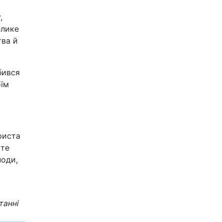
,
елике
тва й
бився
оїм
риста
сте
поди,
танні