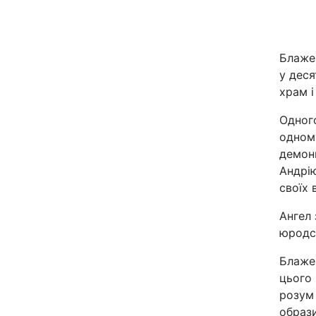
Київ
Блаже
Дніпро
у деся
храм і
Одеса
Одного
одному
Спорт
демони
Андрію
Техно і зв'язок
своїх 
Ангел 
Зброя
юродст
Здоров'я
Блажен
цього 
розум 
Цікавинки
образи