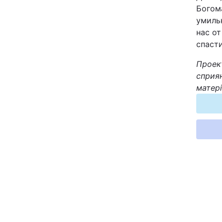
Богом
умиль
нас от
спаст
Проект
сприян
матері