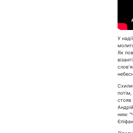
Відео з Youtube
Інтерв'ю
Архів
У наді
молитв
Як пов
Контакти
візан
слов'я
небесн
ПОСЛУГИ
Схилив
потім,
Реклама на сайті
стояв 
Моніторинг
Андрій
ним: "
Єпіфан