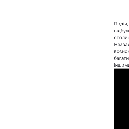
Київ
Подія,
Дніпро
відбул
столиц
Одеса
Незва
воєно
багати
Спорт
іншими
Техно і зв'язок
Зброя
Здоров'я
Цікавинки