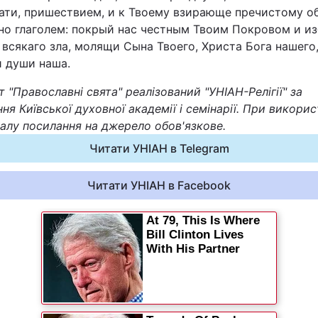
ати, пришествием, и к Твоему взирающе пречистому об
но глаголем: покрый нас честным Твоим Покровом и и
 всякаго зла, молящи Сына Твоего, Христа Бога нашего
и души наша.
 "Православні свята" реалізований "УНІАН-Релігії" за
ня Київської духовної академії і семінарії. При викорис
алу посилання на джерело обов'язкове.
Читати УНІАН в Telegram
Читати УНІАН в Facebook