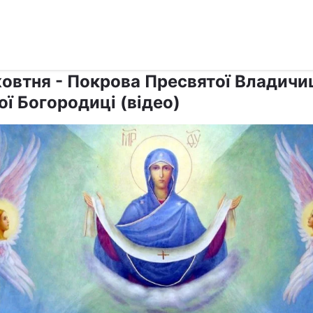
›
›
Релігії
Свята
жовтня - Покрова Пресвятої Владичи
ї Богородиці (відео)