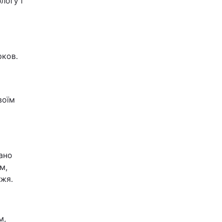
логу і
рков.
воїм
ано
м,
жя.
м,