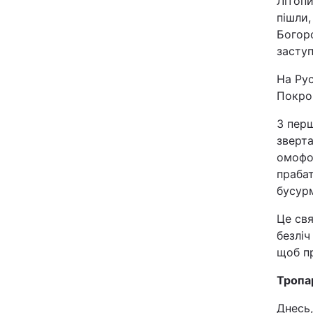
Літопи
пішли,
Богоро
заступ
На Рус
Покров
З перш
зверта
омофо
прабат
бусур
Це свя
безліч
щоб п
Тропа
Днесь