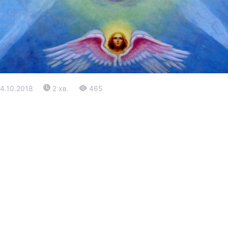
14.10.2018
2 хв.
465
Війна
Політика
Світ