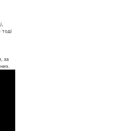
і,
 тоді
, за
них.