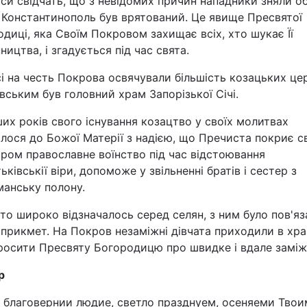
си свідчать, що з невідомих причин нападники зняли об
 Константинополь був врятований. Це явище Пресвятої
диці, яка Своїм Покровом захищає всіх, хто шукає Її
ництва, і згадується під час свята.
і на честь Покрова освячували більшість козацьких це
ським був головний храм Запорізької Січі.
их років свого існування козацтво у своїх молитвах
лося до Божої Матерії з надією, що Пречиста покриє с
ром православне воїнство під час відстоювання
ьківськії віри, допоможе у звільненні братів і сестер з
манську полону.
то широко відзначалось серед селян, з ним було пов'яз
 прикмет. На Покров незаміжні дівчата приходили в хра
росити Пресвяту Богородицю про швидке і вдале заміж
р
, благовернии людие, светло празднуем, осеняеми Твои