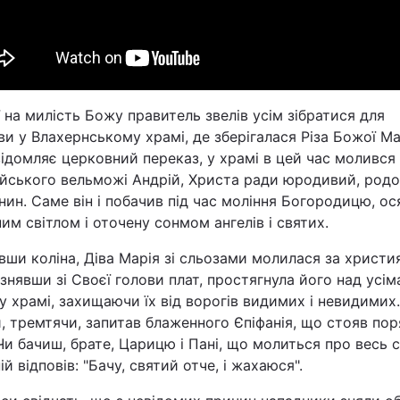
Статті
Думки
Вакансії
ї на милість Божу правитель звелів усім зібратися для
и у Влахернському храмі, де зберігалася Різа Божої Ма
ідомляє церковний переказ, у храмі в цей час молився
тійського вельможі Андрій, Христа ради юродивий, род
нин. Саме він і побачив під час моління Богородицю, ос
им світлом і оточену сонмом ангелів і святих.
ши коліна, Діва Марія зі сльозами молилася за христия
 знявши зі Своєї голови плат, простягнула його над усім
Фотобанк
у храмі, захищаючи їх від ворогів видимих і невидимих.
Пресцентр
, тремтячи, запитав блаженного Єпіфанія, що стояв пор
Чи бачиш, брате, Царицю і Пані, що молиться про весь св
ій відповів: "Бачу, святий отче, і жахаюся".