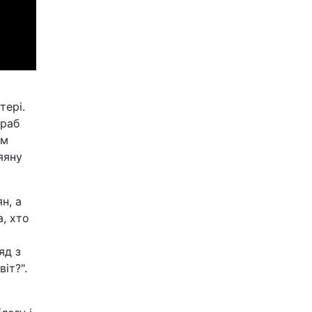
тері.
 раб
ом
яяну
н, а
а, хто
яд з
іт?".