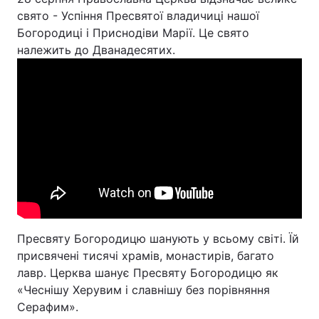
свято - Успіння Пресвятої владичиці нашої
Богородиці і Приснодіви Марії. Це свято
Київ
Львів
належить до Дванадесятих.
Дніпро
Харків
Одеса
Спорт
Наука
Техно і зв'язок
Лайт
Зброя
Інциденти
Пресвяту Богородицю шанують у всьому світі. Їй
присвячені тисячі храмів, монастирів, багато
Здоров'я
Туризм
лавр. Церква шанує Пресвяту Богородицю як
«Чеснішу Херувим і славнішу без порівняння
Цікавинки
Погода
Серафим».