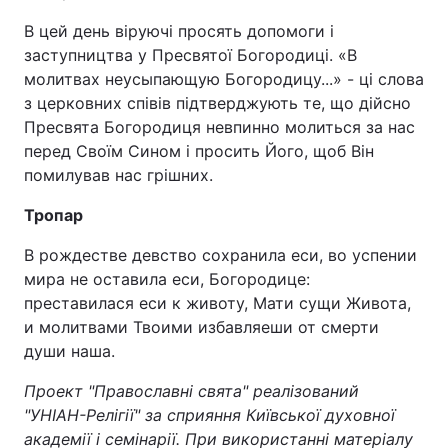
В цей день віруючі просять допомоги і
заступництва у Пресвятої Богородиці. «В
молитвах неусыпающую Богородицу...» - ці слова
з церковних співів підтверджують те, що дійсно
Пресвята Богородиця невпинно молиться за нас
перед Своїм Сином і просить Його, щоб Він
помилував нас грішних.
Тропар
В рождестве девство сохранила еси, во успении
мира не оставила еси, Богородице:
преставилася еси к животу, Мати сущи Живота,
и молитвами Твоими избавляеши от смерти
души наша.
Проект "Православні свята" реалізований
"УНІАН-Релігії" за сприяння Київської духовної
академії і семінарії. При використанні матеріалу