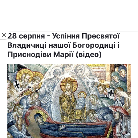
›
›
Новини
Релігії
Свята
28 серпня - Успіння Пресвятої
Владичиці нашої Богородиці і
Приснодіви Марії (відео)