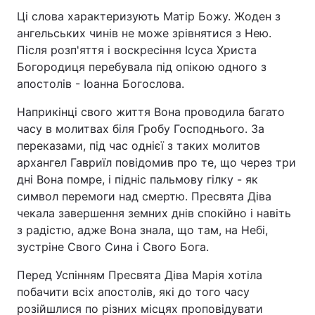
Ці слова характеризують Матір Божу. Жоден з
Відео з Youtube
Статті
ангельських чинів не може зрівнятися з Нею.
Після розп'яття і воскресіння Ісуса Христа
Інтерв'ю
Думки
Богородиця перебувала під опікою одного з
апостолів - Іоанна Богослова.
Архів
Вакансії
Наприкінці свого життя Вона проводила багато
Контакти
часу в молитвах біля Гробу Господнього. За
переказами, під час однієї з таких молитов
архангел Гавриїл повідомив про те, що через три
ПОСЛУГИ
дні Вона помре, і підніс пальмову гілку - як
символ перемоги над смертю. Пресвята Діва
чекала завершення земних днів спокійно і навіть
Реклама на сайті
Фотобанк
з радістю, адже Вона знала, що там, на Небі,
зустріне Свого Сина і Свого Бога.
Моніторинг
Пресцентр
Перед Успінням Пресвята Діва Марія хотіла
побачити всіх апостолів, які до того часу
розійшлися по різних місцях проповідувати