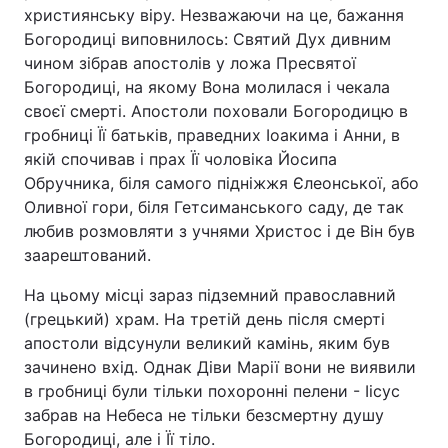
християнську віру. Незважаючи на це, бажання
Богородиці виповнилось: Святий Дух дивним
чином зібрав апостолів у ложа Пресвятої
Богородиці, на якому Вона молилася і чекала
своєї смерті. Апостоли поховали Богородицю в
гробниці Її батьків, праведних Іоакима і Анни, в
якій спочивав і прах Її чоловіка Йосипа
Обручника, біля самого підніжжя Єлеонської, або
Оливної гори, біля Гетсиманського саду, де так
любив розмовляти з учнями Христос і де Він був
заарештований.
На цьому місці зараз підземний православний
(грецький) храм. На третій день після смерті
апостоли відсунули великий камінь, яким був
зачинено вхід. Однак Діви Марії вони не виявили
в гробниці були тільки похоронні пелени - Іісус
забрав на Небеса не тільки безсмертну душу
Богородиці, але і Її тіло.