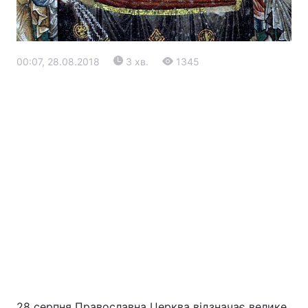
00:07, 28.08.2018
3 хв.
1345
Головна
Війна
Україна
Політика
Економіка
Світ
Екологія
РЕГІОНИ
28 серпня Православна Церква відзначає велике