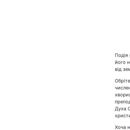
Київ
Дніпро
Одеса
Подія
Спорт
його н
від зе
Техно і зв'язок
Обріт
числен
Зброя
хворих
препо
Здоров'я
Духа 
христ
Цікавинки
Хоча 