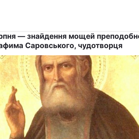
›
›
Релігії
Свята
ерпня — знайдення мощей преподобн
афима Саровського, чудотворця