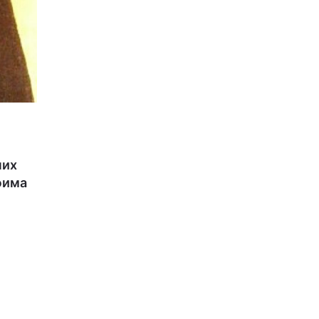
них
фима