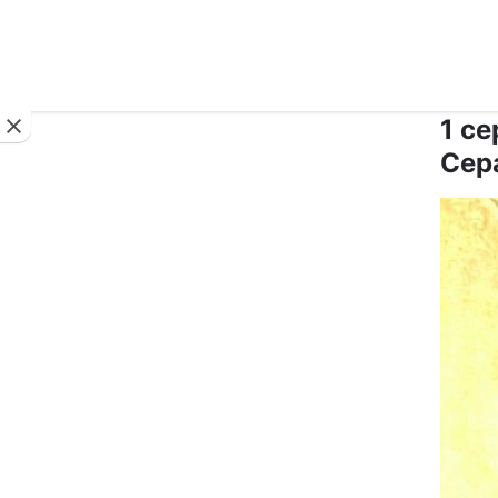
Новини
1 с
Сер