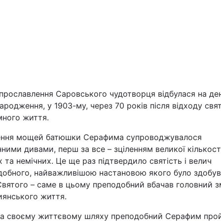
Львів
Харків
 прославлення Саровського чудотворця відбулася на де
Наука
ародження, у 1903-му, через 70 років після відходу свя
много життя.
Лайт
ення мощей батюшки Серафима супроводжувалося
ними дивами, перш за все – зціленням великої кількост
Інциденти
 та немічних. Це ще раз підтвердило святість і велич
добного, найважливішою настановою якого було здобу
Туризм
Святого – саме в цьому преподобний вбачав головний з
иянського життя.
Погода
на своєму життєвому шляху преподобний Серафим про