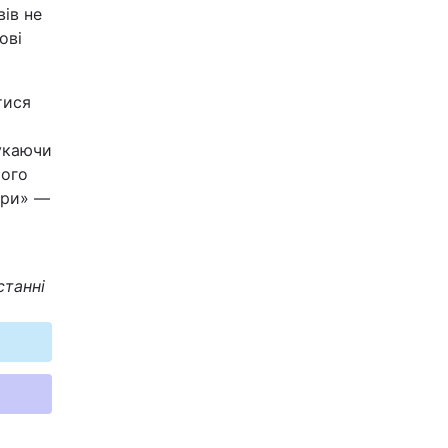
вів не
ові
тися
укаючи
чого
іри» —
станні