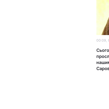
00:09, 
Сього
Головна
просл
нашим
Україна
Саров
Економіка
Екологія
РЕГІОНИ