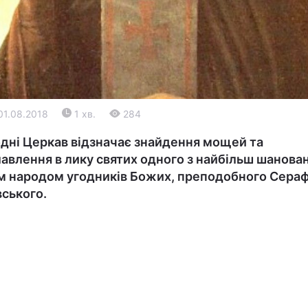
01.08.2018
1 хв.
284
дні Церкав відзначає знайдення мощей та
Війна
авлення в лику святих одного з найбільш шанова
 народом угодників Божих, преподобного Сера
Політика
ського.
Світ