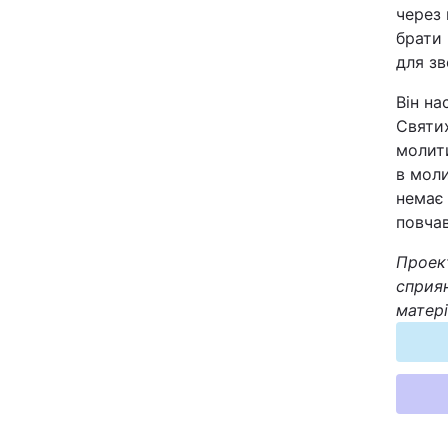
через 
Відео з Youtube
брати 
для з
Інтерв'ю
Він на
Святих
Архів
молит
в моли
Контакти
немає 
повчав
ПОСЛУГИ
Проект
сприян
матері
Реклама на сайті
Моніторинг