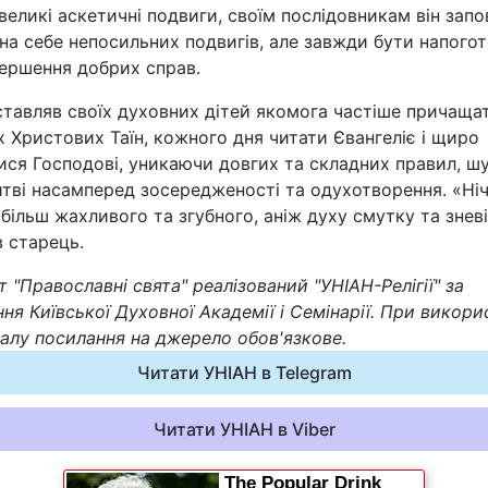
великі аскетичні подвиги, своїм послідовникам він запо
Статті
на себе непосильних подвигів, але завжди бути напогот
вершення добрих справ.
Думки
ставляв своїх духовних дітей якомога частіше причаща
 Христових Таїн, кожного дня читати Євангеліє і щиро
Вакансії
ися Господові, уникаючи довгих та складних правил, ш
тві насамперед зосередженості та одухотворення. «Ні
більш жахливого та згубного, аніж духу смутку та знев
 старець.
 "Православні свята" реалізований "УНІАН-Релігії" за
ня Київської Духовної Академії і Семінарії. При викори
алу посилання на джерело обов'язкове.
Фотобанк
Читати УНІАН в Telegram
Пресцентр
Читати УНІАН в Viber