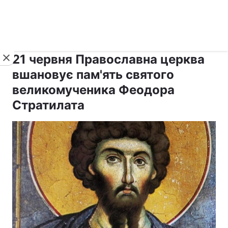
›
›
рус ›
Новини
Релігії
Свята
21 червня Православна церква
вшановує пам'ять святого
великомученика Феодора
Стратилата