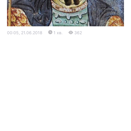
00:05, 21.06.2018
1 хв.
362
Головна
Війна
Україна
Політика
Економіка
Світ
Екологія
РЕГІОНИ