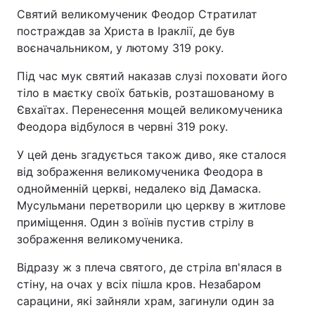
Святий великомученик Феодор Стратилат
постраждав за Христа в Іраклії, де був
Київ
Львів
воєначальником, у лютому 319 року.
Дніпро
Харків
Під час мук святий наказав слузі поховати його
тіло в маєтку своїх батьків, розташованому в
Одеса
Євхаїтах. Перенесення мощей великомученика
Феодора відбулося в червні 319 року.
Спорт
Наука
У цей день згадується також диво, яке сталося
від зображення великомученика Феодора в
Техно і зв'язок
Лайт
однойменній церкві, недалеко від Дамаска.
Мусульмани перетворили цю церкву в житлове
приміщення. Один з воїнів пустив стрілу в
Зброя
Інциденти
зображення великомученика.
Здоров'я
Туризм
Відразу ж з плеча святого, де стріла вп'ялася в
стіну, на очах у всіх пішла кров. Незабаром
Цікавинки
Погода
сарацини, які зайняли храм, загинули один за