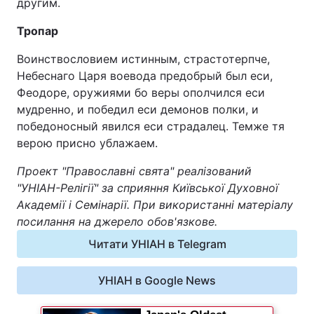
другим.
Відео з Youtube
Статті
Тропар
Інтерв'ю
Думки
Воинствословием истинным, страстотерпче,
Небеснаго Царя воевода предобрый был еси,
Архів
Вакансії
Феодоре, оружиями бо веры ополчился еси
мудренно, и победил еси демонов полки, и
победоносный явился еси страдалец. Темже тя
Контакти
верою присно ублажаем.
Проект "Православні свята" реалізований
ПОСЛУГИ
"УНІАН-Релігії" за сприяння Київської Духовної
Академії і Семінарії. При використанні матеріалу
Реклама на сайті
Фотобанк
посилання на джерело обов'язкове.
Читати УНІАН в Telegram
Моніторинг
Пресцентр
УНІАН в Google News