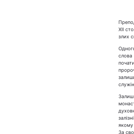
Київ
Препо
Дніпро
XII ст
злих с
Одеса
Одног
слова 
почати
Спорт
пророч
залиши
Техно і зв'язок
служін
Зброя
Залиши
монаст
Здоров'я
духов
залізн
якому 
Цікавинки
За св