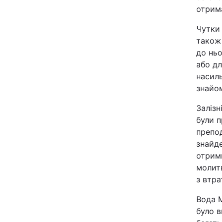
отрима
Відео з Youtube
Чутки
Інтерв'ю
також 
до ньо
Архів
або д
насил
знайо
Контакти
Залізн
були п
ПОСЛУГИ
препо
знайде
Реклама на сайті
отримв
молит
Моніторинг
з втра
Вода 
було 