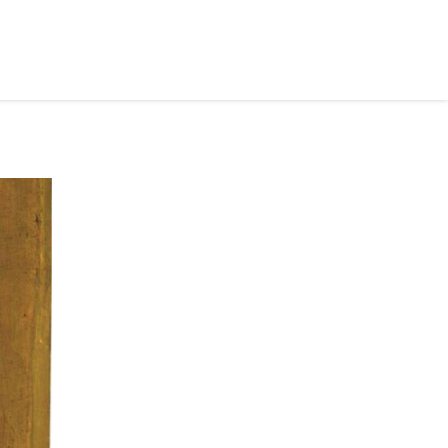
рус ›