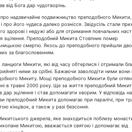
в від Бога дар чудотворінь.
Статті
 про надзвичайне подвижництво преподобного Микити,
Думки
і про його чудеса далеко рознісся. Звідусіль стали пр
го здорові і недужі або для отримання повчальних наст
Вакансії
ля зцілення. Преподобний Микита Стовпник помер
ьницькою смертю. Якось до преподобного прийшли дво
мих за благословенням.
і ланцюги Микити, які від часу обтерлися і отримали бл
рийняті ними за срібні. Бажаючи заволодіти ними вони
добного Микиту. Мощі преподобного Микити були огляну
ні в травні 2000 року. Ще за життя преподобний Мики
Фотобанк
 дар зцілення і став допомагати хворим. У відповідь на
ви преподобний Микита допомагає при паралічі, при т
Пресцентр
тою кінцівок, а також у разі безсоння.
Микитського джерела, яке знаходиться поблизу монасти
викопане Микитою, вважається святою і допомагає від