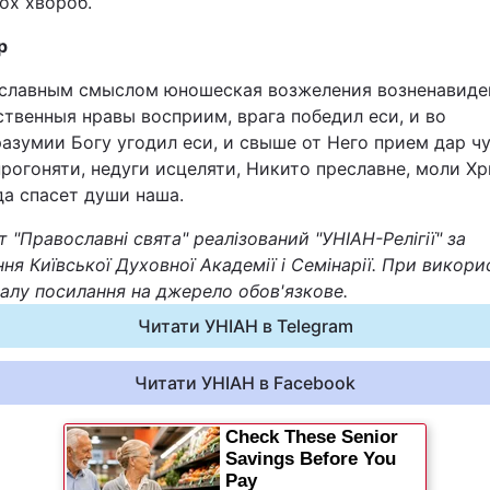
ох хвороб.
р
славным смыслом юношеская возжеления возненавиде
ственныя нравы восприим, врага победил еси, и во
азумии Богу угодил еси, и свыше от Него прием дар чу
рогоняти, недуги исцеляти, Никито преславне, моли Х
да спасет души наша.
 "Православні свята" реалізований "УНІАН-Релігії" за
ня Київської Духовної Академії і Семінарії. При викори
алу посилання на джерело обов'язкове.
Читати УНІАН в Telegram
Читати УНІАН в Facebook