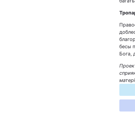
багать
Тропа
Право
добле
благор
бесы п
Бога, 
Проект
сприян
матері