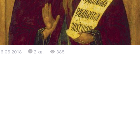
06.06.2018
2 хв.
385
Війна
Політика
Світ