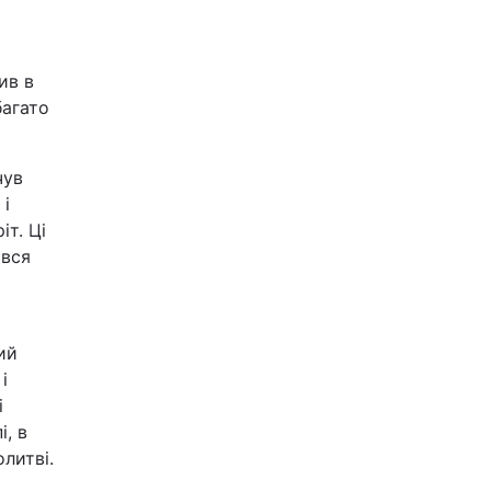
ив в
багато
чув
 і
іт. Ці
ився
ий
і
і
і, в
олитві.