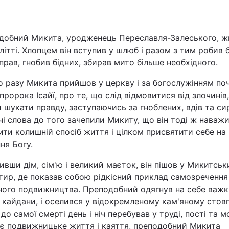
Львів
добний Микита, уродженець Переславля-Залеського, ж
Харків
олітті. Хлопцем він вступив у шлюб і разом з тим робив 
прав, гнобив бідних, збирав мито більше необхідного.
о разу Микита прийшов у церкву і за богослужінням по
пророка Ісайї, про те, що слід відмовитися від злочинів,
 шукати правду, заступаючись за гноблених, вдів та сир
Наука
і слова до того зачепили Микиту, що він тоді ж наваж
ти колишній спосіб життя і цілком присвятити себе на
Лайт
ня Богу.
Інциденти
вши дім, сім'ю і великий маєток, він пішов у Микитськ
ир, де показав собою рідкісний приклад самозречення 
Туризм
ного подвижництва. Преподобний одягнув на себе важк
і кайдани, і оселився у відокремленому кам'яному стовп
до самої смерті день і ніч перебував у труді, пості та м
Погода
оє подвижницьке життя і каяття, преподобний Микита