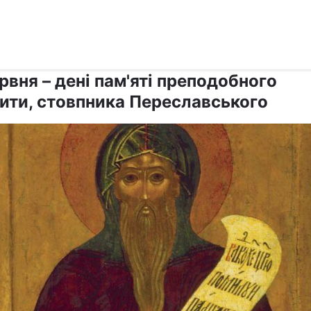
›
›
Релігії
Свята
рвня – дені пам'яті преподобного
ити, стовпника Переславського