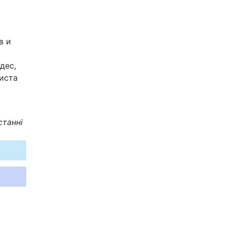
в и
дес,
риста
станні