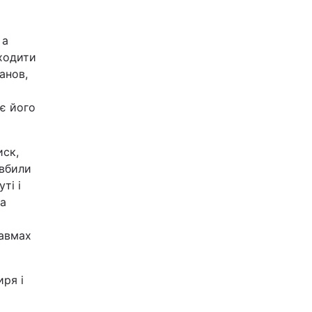
 а
иходити
анов,
є його
иск,
 вбили
ті і
та
равмах
ря і