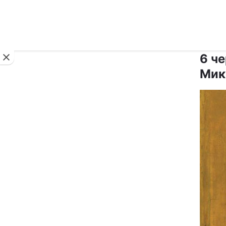
Новини
6 че
Мик