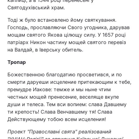
каплиці, а в 1544 році перенесені у
Святодухівський храм.
Відео з Youtube
Статті
Тоді ж було встановлено йому святкування.
Інтерв'ю
Думки
Господь, прославляючи Свого угодника, дарував
мощам святого Якова цілющу силу. У 1657 році
Архів
Вакансії
патріарх Никон частину мощей святого перевіз
на Валдай, в Іверську обитель.
Контакти
Тропар
Божественною благодатию просветився, и по
ПОСЛУГИ
смерти даруеши исцеление притекающим к тебе,
премудре Иакове: темже и мы ныне чтим
честных мощей пренесение, веселяще вкупе
Реклама на сайті
Фотобанк
души и телеса. Тем вси вопием: слава Давшему
Моніторинг
Пресцентр
ти крепость! Слава Венчавшему тя! Слава
Действующему тобою всем исцеления!
Проект "Православні свята" реалізований