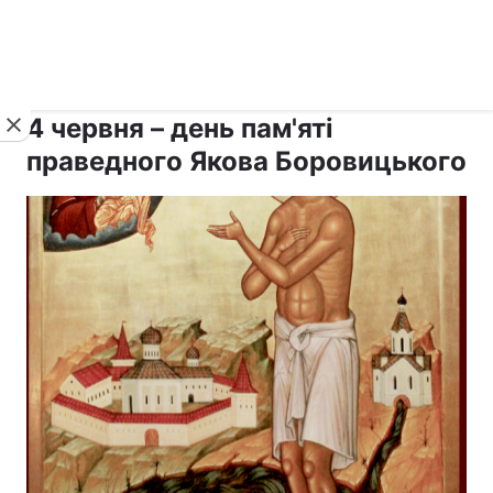
›
›
рус ›
Новини
Релігії
Свята
4 червня – день пам'яті
праведного Якова Боровицького