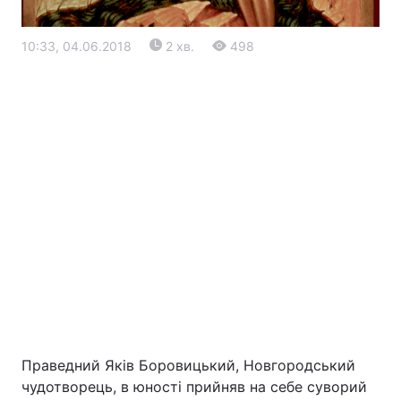
10:33, 04.06.2018
2 хв.
498
Головна
Війна
Україна
Політика
Економіка
Світ
Екологія
Праведний Яків Боровицький, Новгородський
чудотворець, в юності прийняв на себе суворий
РЕГІОНИ