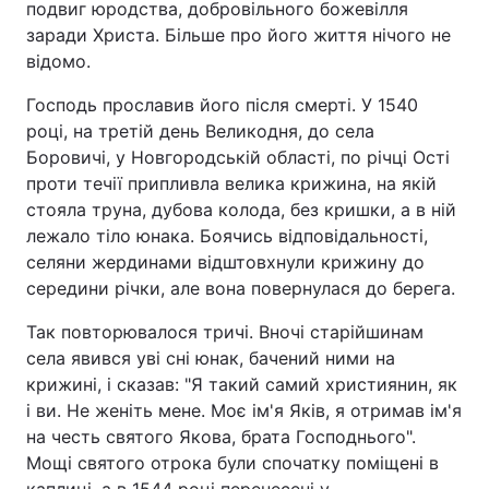
подвиг юродства, добровільного божевілля
заради Христа. Більше про його життя нічого не
Київ
Львів
відомо.
Дніпро
Харків
Господь прославив його після смерті. У 1540
році, на третій день Великодня, до села
Одеса
Боровичі, у Новгородській області, по річці Ості
проти течії припливла велика крижина, на якій
стояла труна, дубова колода, без кришки, а в ній
Спорт
Наука
лежало тіло юнака. Боячись відповідальності,
селяни жердинами відштовхнули крижину до
середини річки, але вона повернулася до берега.
Техно і зв'язок
Лайт
Так повторювалося тричі. Вночі старійшинам
Зброя
Інциденти
села явився уві сні юнак, бачений ними на
крижині, і сказав: "Я такий самий християнин, як
Здоров'я
Туризм
і ви. Не женіть мене. Моє ім'я Яків, я отримав ім'я
на честь святого Якова, брата Господнього".
Цікавинки
Погода
Мощі святого отрока були спочатку поміщені в