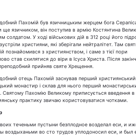
Львів
добний Пахомій був язичницьким жерцем бога Серапіс
Харків
 ще язичником, він поступив в армію Костянтина Вели
м солдатом. У ході військових дій в 312 році його підр
зустріли християни, які зберігали нейтралітет. Там свя
й познайомився з християнством, і саме з тієї пори
ово став схилятися до віри в Ісуса Христа. Після закін
Наука
 преподобний прийняв святе Хрещення.
добний отець Пахомій заснував перший християнський
Лайт
цький монастир і склав для нього перший монастирськ
т. Святому Пахомію Великому приписується введення в
Інциденти
иянську практику звичаю користовуватися чотками.
Туризм
р
твоих теченьми пустыни безплодное возделал еси, и иж
Погода
ны воздыханьми во сто трудов уплодоносил еси, и был 