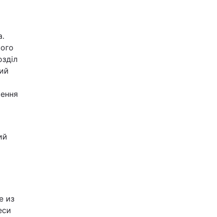
а.
кого
озділ
тий
чення
ий
е из
еси