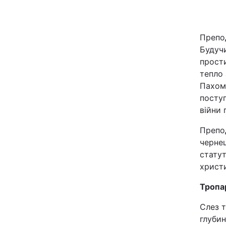
Київ
Препо
Дніпро
Будучи
прости
Одеса
тепло 
Пахомі
поступ
Спорт
війни
Препо
Техно і зв'язок
черне
стату
Зброя
христ
Здоров'я
Тропа
Слез 
Цікавинки
глуби