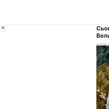
Новини
Сьо
Вел