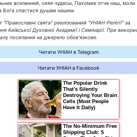
ьник вселенней, сияя чудесы, Пахомие отче наш, моли
Статті
а Бога спастися душам нашим.
 "Православні свята" реалізований "УНІАН-Релігії" за
Думки
ня Київської Духовної Академії і Семінарії. При викори
алу посилання на джерело обов'язкове.
Вакансії
Читати УНІАН в Telegram
Читати УНІАН в Facebook
Фотобанк
Пресцентр