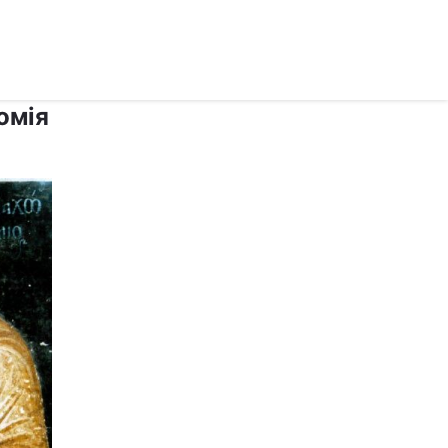
рус ›
омія