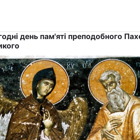
›
›
Релігії
Свята
годні день пам'яті преподобного Пах
икого