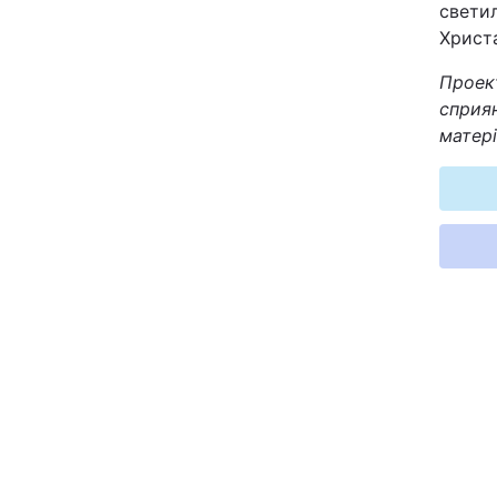
светил
Відео з Youtube
Христ
Проект
Інтерв'ю
сприян
матері
Архів
Контакти
ПОСЛУГИ
Реклама на сайті
Моніторинг