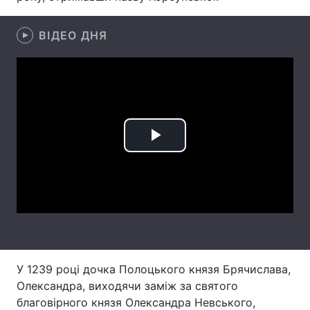
Лонгріди
ВІДЕО ДНЯ
Відео з Youtube
Статті
Інтерв'ю
Думки
Архів
Вакансії
Play
Контакти
Video
Послуги
У 1239 році дочка Полоцького князя Брячислава,
Олександра, виходячи заміж за святого
благовірного князя Олександра Невського,