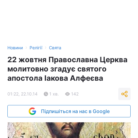
›
›
Новини
Релігії
Свята
22 жовтня Православна Церква
молитовно згадує святого
апостола Іакова Алфеєва
01:22, 22.10.14
1 хв.
142
Підпишіться на нас в Google