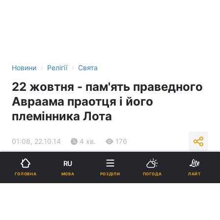
›
›
Новини
Релігії
Свята
22 жовтня - пам'ять праведного
Авраама праотця і його
племінника Лота
01:08, 22.10.14
4 хв.
176
RU
Підпишіться на нас в Google
МОВА
ГОЛОВНА
РОЗДІЛИ
ПОГОДА
ЛАЙТ