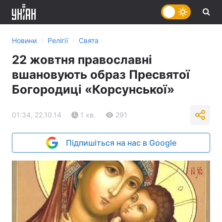
›
›
Новини
Релігії
Свята
22 жовтня православні
вшановують образ Пресвятої
Богородиці «Корсунської»
01:34, 22.10.14
1 хв.
291
Підпишіться на нас в Google