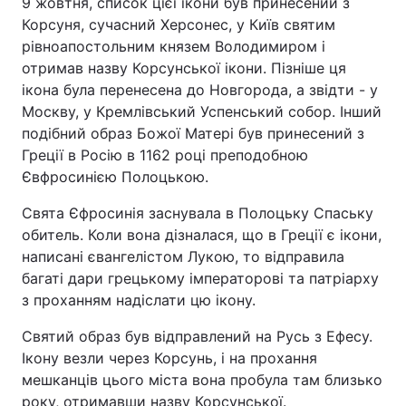
9 жовтня, список цієї ікони був принесений з
Корсуня, сучасний Херсонес, у Київ святим
рівноапостольним князем Володимиром і
отримав назву Корсунської ікони. Пізніше ця
Головна
Війна
ікона була перенесена до Новгорода, а звідти - у
Москву, у Кремлівський Успенський собор. Інший
Україна
Політика
подібний образ Божої Матері був принесений з
Греції в Росію в 1162 році преподобною
Економіка
Світ
Євфросинією Полоцькою.
Спорт
Наука
Свята Єфросинія заснувала в Полоцьку Спаську
обитель. Коли вона дізналася, що в Греції є ікони,
Техно і зв'язок
Лайт
написані євангелістом Лукою, то відправила
багаті дари грецькому імператорові та патріарху
Зброя
Інциденти
з проханням надіслати цю ікону.
Здоров'я
Туризм
Святий образ був відправлений на Русь з Ефесу.
Ікону везли через Корсунь, і на прохання
Цікавинки
Погода
мешканців цього міста вона пробула там близько
Екологія
Регіони
року, отримавши назву Корсунської.