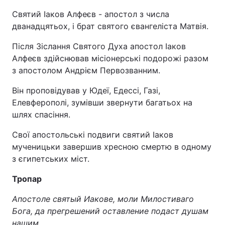
Святий Іаков Алфеєв - апостол з числа
дванадцятьох, і брат святого євангеліста Матвія.
Після Зіслання Святого Духа апостол Іаков
Алфеєв здійснював місіонерські подорожі разом
з апостолом Андрієм Первозванним.
Він проповідував у Юдеї, Едессі, Газі,
Елевферополі, зумівши звернути багатьох на
шлях спасіння.
Свої апостольські подвиги святий Іаков
мученицьки завершив хресною смертю в одному
з єгипетських міст.
Тропар
Апостоле святый Иакове, моли Милостиваго
Бога, да прегрешений оставление подаст душам
нашим
.