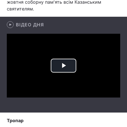
жовтня соборну пам'ять всім Казанським
святителям.
Лонгріди
ВІДЕО ДНЯ
Відео з Youtube
Статті
Інтерв'ю
Думки
Архів
Вакансії
Контакти
Play
Послуги
Video
Тропар