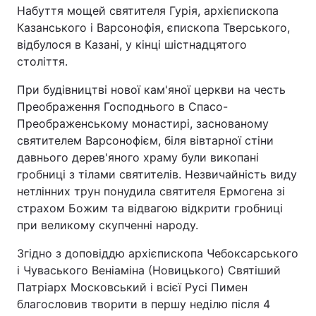
Набуття мощей святителя Гурія, архієпископа
Казанського і Варсонофія, єпископа Тверського,
відбулося в Казані, у кінці шістнадцятого
століття.
Головна
Війна
При будівництві нової кам'яної церкви на честь
Україна
Політика
Преображення Господнього в Спасо-
Преображенському монастирі, заснованому
Економіка
Світ
святителем Варсонофієм, біля вівтарної стіни
Спорт
Наука
давнього дерев'яного храму були викопані
гробниці з тілами святителів. Незвичайність виду
Техно і зв'язок
Лайт
нетлінних трун понудила святителя Ермогена зі
страхом Божим та відвагою відкрити гробниці
Зброя
Інциденти
при великому скупченні народу.
Здоров'я
Туризм
Згідно з доповіддю архієпископа Чебоксарського
і Чуваського Веніаміна (Новицького) Святіший
Цікавинки
Погода
Патріарх Московський і всієї Русі Пимен
благословив творити в першу неділю після 4
Екологія
Регіони