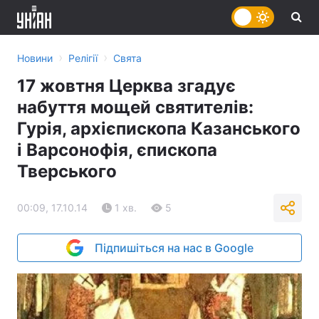
›
›
Новини
Релігії
Свята
17 жовтня Церква згадує
набуття мощей святителів:
Гурія, архієпископа Казанського
і Варсонофія, єпископа
Тверського
00:09, 17.10.14
1 хв.
5
Підпишіться на нас в Google