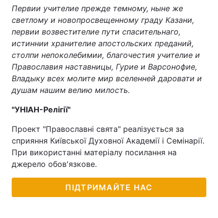
Первии учителие прежде темному, ныне же
Тема оформлення
светлому и новопросвещенному граду Казани,
первии возвестителие пути спасительнаго,
истиннии хранителие апостольских преданий,
столпи непоколебимии, благочестия учителие и
Православия наставницы, Гурие и Варсонофие,
Владыку всех молите мир вселенней даровати и
душам нашим велию милость.
"УНІАН-Релігії"
Проект "Православні свята" реалізується за
сприяння Київської Духовної Академії і Семінарії.
При використанні матеріалу посилання на
джерело обов'язкове.
ПІДТРИМАЙТЕ НАС