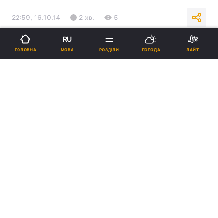
22:59, 16.10.14
2 хв.
5
RU
Підпишіться на нас в Google
МОВА
ГОЛОВНА
РОЗДІЛИ
ПОГОДА
ЛАЙТ
Реклама
ad