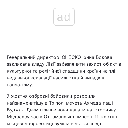
ad
Генеральний директор ЮНЕСКО Ірина Бокова
закликала владу Лівії забезпечити захист об'єктів
культурної та релігійної спадщини країни на тлі
недавньої ескалації насильства й випадків
вандалізму.
7 жовтня озброєні бойовики розорили
найзнаменитішу в Тріполі мечеть Ахмеда-паші
Буджак. Днем пізніше вони напали на історичну
Мадрассу часів Оттоманської імперії. 11 жовтня
місцеві добровольці зуміли відстояти від