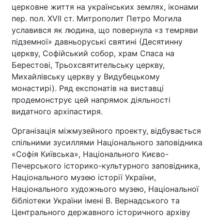
церковне життя на українських землях, іконами
пер. пол. XVII ст. Митрополит Петро Могила
уславився як людина, що повернула «з темряви
підземної» давньоруські святині (Десятинну
церкву, Софійський собор, храм Спаса на
Берестові, Трьохсвятительську церкву,
Михайлівську церкву у Видубецькому
монастирі). Ряд експонатів на виставці
продемонструє цей напрямок діяльності
видатного архіпастиря.
Організація міжмузейного проекту, відбувається
спільними зусиллями Національного заповідника
«Софія Київська», Національного Києво-
Печерського історико-культурного заповідника,
Національного музею історії України,
Національного художнього музею, Національної
бібліотеки України імені В. Вернадського та
Центрального державного історичного архіву