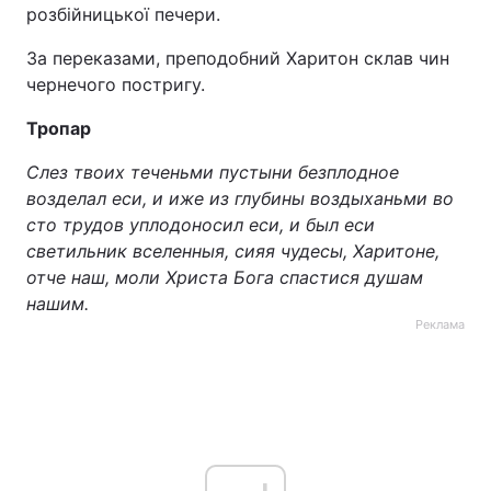
розбійницької печери.
Тема оформлення
За переказами, преподобний Харитон склав чин
чернечого постригу.
Тропар
Слез твоих теченьми пустыни безплодное
возделал еси, и иже из глубины воздыханьми во
сто трудов уплодоносил еси, и был еси
светильник вселенныя, сияя чудесы, Харитоне,
отче наш, моли Христа Бога спастися душам
нашим.
Реклама