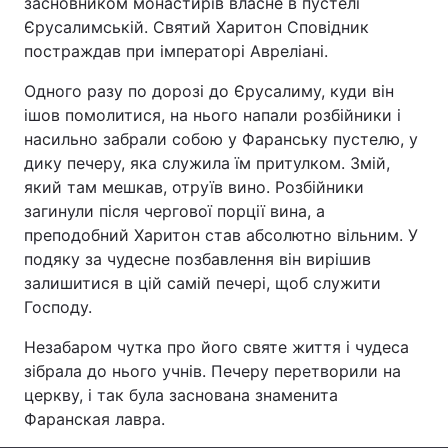
засновником монастирів власне в пустелі
Єрусалимській. Святий Харитон Сповідник
постраждав при імператорі Авреліані.
Головна
Війна
Одного разу по дорозі до Єрусалиму, куди він
ішов помолитися, на нього напали розбійники і
Україна
Політика
насильно забрали собою у Фаранську пустелю, у
дику печеру, яка служила їм притулком. Змій,
Економіка
Світ
який там мешкав, отруїв вино. Розбійники
загинули після чергової порції вина, а
Спорт
Наука
преподобний Харитон став абсолютно вільним. У
подяку за чудесне позбавлення він вирішив
Техно і зв'язок
Лайт
залишитися в цій самій печері, щоб служити
Господу.
Зброя
Інциденти
Незабаром чутка про його святе життя і чудеса
Здоров'я
Туризм
зібрала до нього учнів. Печеру перетворили на
церкву, і так була заснована знаменита
Цікавинки
Погода
Фаранская лавра.
Екологія
Регіони