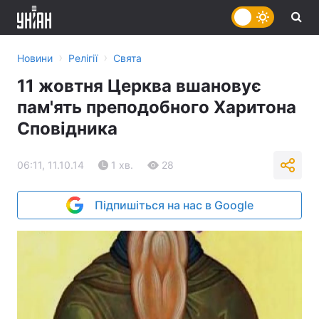
›
›
Новини
Релігії
Свята
11 жовтня Церква вшановує
пам'ять преподобного Харитона
Сповідника
06:11, 11.10.14
1 хв.
28
Підпишіться на нас в Google