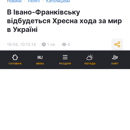
›
›
Новини
Релігії
Католицизм
В Івано-Франківську
відбудеться Хресна хода за мир
в Україні
19:56, 10.10.14
1 хв.
6
RU
Підпишіться на нас в Google
МОВА
ГОЛОВНА
РОЗДІЛИ
ПОГОДА
ЛАЙТ
Реклама
ad