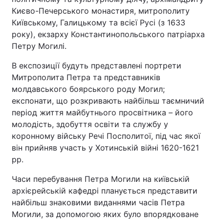
Києво-Печерського монастиря, митрополиту
Київському, Галицькому та всієї Русі (з 1633
року), екзарху Константинопольського патріарха
Петру Могилі.
В експозиції будуть представлені портрети
Митрополита Петра та представників
молдавського боярського роду Могил;
експонати, що розкривають найбільш таємничий
період життя майбутнього просвітника – його
молодість, здобуття освіти та службу у
коронному війську Речі Посполитої, під час якої
він прийняв участь у Хотинській війні 1620-1621
рр.
Часи перебування Петра Могили на київській
архієрейській кафедрі планується представити
найбільш знаковими виданнями часів Петра
Могили, за допомогою яких було впорядковане