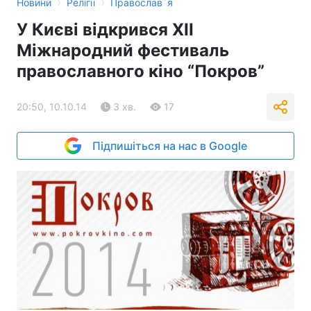
›
›
Новини
Релігії
Православ`я
У Києві відкрився XII
Міжнародний фестиваль
православного кіно “Покров”
20:50, 10.10.14
3 хв.
17
Підпишіться на нас в Google