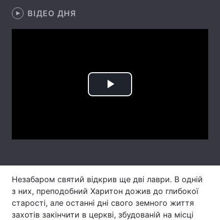
ВІДЕО ДНЯ
Лонгріди
Відео з Youtube
Статті
Інтерв'ю
Думки
Архів
Вакансії
Play
Контакти
Video
Послуги
Незабаром святий відкрив ще дві лаври. В одній
з них, преподобний Харитон дожив до глибокої
старості, але останні дні свого земного життя
захотів закінчити в церкві, збудованій на місці