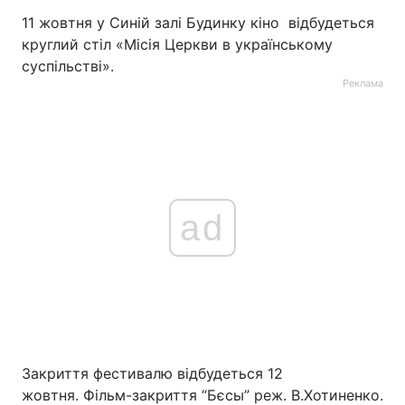
11 жовтня у Синій залі Будинку кіно відбудеться
круглий стіл «Місія Церкви в українському
суспільстві».
Реклама
ad
Закриття фестивалю відбудеться 12
жовтня. Фільм-закриття “Бєсы” реж. В.Хотиненко.