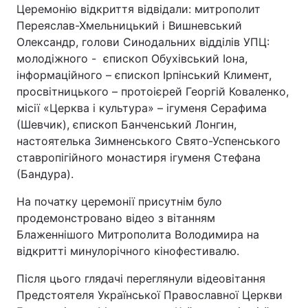
Церемонію відкриття відвідали: митрополит
Переяслав-Хмельницький і Вишневський
Олександр, голови Синодальних відділів УПЦ:
молодіжного - єпископ Обухівський Іона,
інформаційного – єпископ Ірпінський Климент,
просвітницького – протоієрей Георгій Коваленко,
місії «Церква і культура» – ігуменя Серафима
(Шевчик), єпископ Банченський Лонгин,
настоятелька Зимненського Свято-Успенського
ставропігійного монастиря ігуменя Стефана
(Бандура).
На початку церемонії присутнім було
продемонстровано відео з вітанням
Блаженнішого Митрополита Володимира на
відкритті минулорічного кінофестивалю.
Після цього глядачі переглянули відеовітання
Предстоятеля Української Православної Церкви