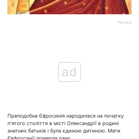
Реклама
ad
Преподобна Єфросинія народилася на початку
п'ятого століття в місті Олександрії в родині
знатних батьків і була єдиною дитиною. Мати
Євфросинії померла рано.