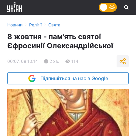
›
›
Новини
Релігії
Свята
8 жовтня - пам'ять святої
Єфросинії Олександрійської
00:07, 08.10.14
2 хв.
114
Підпишіться на нас в Google