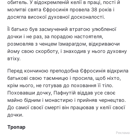
обитель. У відокремленій келії в праці, пості й
молитві свята Єфросинія провела 38 років і
Тема оформлення
досягла високої духовної досконалості.
Її батько був засмучений втратою улюбленої
дочки і не раз, за порадою настоятеля,
розмовляв з ченцем Ізмарагдом, відкриваючи
йому свою скорботу, і знаходив у нього духовну
втіху.
Перед кончиною преподобна Єфросинія відкрила
батькові свою таємницю і просила, щоб ніхто,
крім нього, не готував до поховання її тіло.
Поховавши дочку, Пафнутій віддав усе своє
майно бідним і монастирю і прийняв чернецтво.
До самої своєї смерті він працював у келії своєї
дочки.
Тропар
Реклама