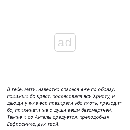
ad
В тебе, мати, известно спасеся еже по образу:
приимши бо крест, последовала еси Христу, и
деющи учила еси презирати убо плоть, преходит
бо, прилежати же о души вещи безсмертней.
Темже и со Ангелы срадуется, преподобная
Евфросиние, дух твой.