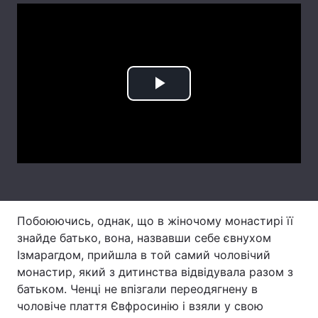
Лонгріди
Відео з Youtube
Статті
Play
Інтерв'ю
Думки
Video
Архів
Вакансії
Контакти
Послуги
Побоюючись, однак, що в жіночому монастирі її
знайде батько, вона, назвавши себе євнухом
Ізмарагдом, прийшла в той самий чоловічий
монастир, який з дитинства відвідувала разом з
батьком. Ченці не впізгали переодягнену в
чоловіче плаття Євфросинію і взяли у свою