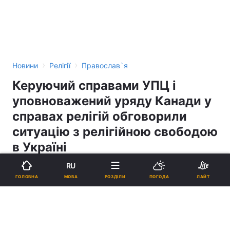
›
›
Новини
Релігії
Православ`я
Керуючий справами УПЦ і
уповноважений уряду Канади у
справах релігій обговорили
ситуацію з релігійною свободою
в Україні
RU
16:54, 07.10.14
5 хв.
14
МОВА
ГОЛОВНА
РОЗДІЛИ
ПОГОДА
ЛАЙТ
Підпишіться на нас в Google