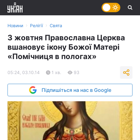
›
›
Новини
Релігії
Свята
3 жовтня Православна Церква
вшановує ікону Божої Матері
«Помічниця в пологах»
05:24, 03.10.14
1 хв.
93
Підпишіться на нас в Google