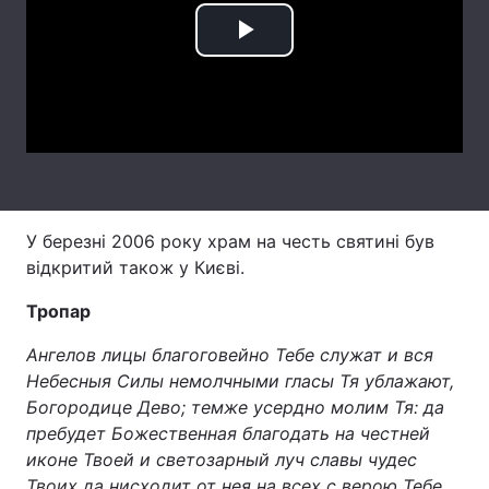
Лонгріди
Play
Video
Відео з Youtube
Статті
Інтерв'ю
Думки
Архів
Вакансії
У березні 2006 року храм на честь святині був
Контакти
відкритий також у Києві.
Послуги
Тропар
Ангелов лицы благоговейно Тебе служат и вся
Небесныя Силы немолчными гласы Тя ублажают,
Богородице Дево; темже усердно молим Тя: да
пребудет Божественная благодать на честней
иконе Твоей и светозарный луч славы чудес
Твоих да нисходит от нея на всех с верою Тебе