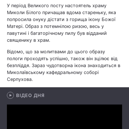
У період Великого посту настоятель храму
Миколи Білого причащав вдома стареньку, яка
попросила онуку дістати з горища ікону Божої
Головна
Війна
Матері. Образ з потемнілою ризою, весь у
павутині і багаторічному пилу був відданий
Україна
Політика
священику в храм.
Економіка
Світ
Відомо, що за молитвами до цього образу
пологи проходять успішно, також він зцілює від
Спорт
Наука
безпліддя. Зараз чудотворна ікона знаходиться в
Миколаївському кафедральному соборі
Техно і зв'язок
Лайт
Серпухова.
Зброя
Інциденти
ВІДЕО ДНЯ
Здоров'я
Туризм
Цікавинки
Погода
Екологія
Регіони