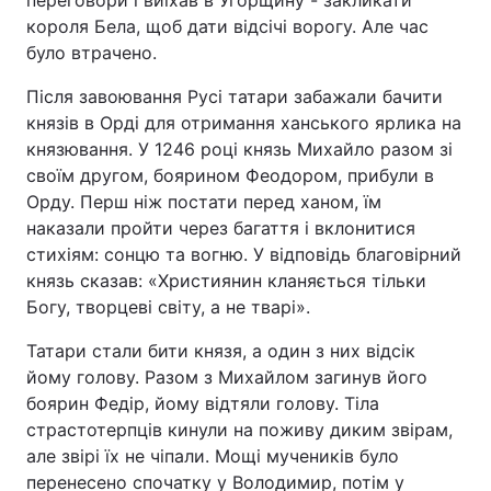
переговори і виїхав в Угорщину - закликати
короля Бела, щоб дати відсічі ворогу. Але час
було втрачено.
Після завоювання Русі татари забажали бачити
князів в Орді для отримання ханського ярлика на
князювання. У 1246 році князь Михайло разом зі
своїм другом, боярином Феодором, прибули в
Орду. Перш ніж постати перед ханом, їм
наказали пройти через багаття і вклонитися
стихіям: сонцю та вогню. У відповідь благовірний
князь сказав: «Християнин кланяється тільки
Богу, творцеві світу, а не тварі».
Татари стали бити князя, а один з них відсік
йому голову. Разом з Михайлом загинув його
боярин Федір, йому відтяли голову. Тіла
страстотерпців кинули на поживу диким звірам,
але звірі їх не чіпали. Мощі мучеників було
перенесено спочатку у Володимир, потім у