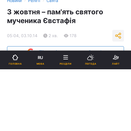
›
›
Новини
Релігії
Свята
3 жовтня – пам'ять святого
мученика Євстафія
05:04, 03.10.14
2 хв.
178
Підпишіться на нас в Google
RU
МОВА
ГОЛОВНА
РОЗДІЛИ
ПОГОДА
ЛАЙТ
Реклама