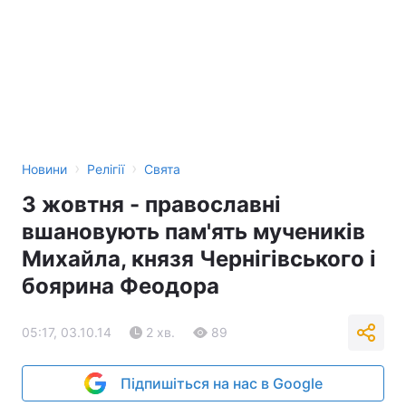
›
›
Новини
Релігії
Свята
3 жовтня - православні
вшановують пам'ять мучеників
Михайла, князя Чернігівського і
боярина Феодора
05:17, 03.10.14
2 хв.
89
Підпишіться на нас в Google