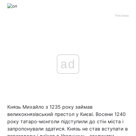
Реклама
ad
Князь Михайло з 1235 року займав
великокнязівський престол у Києві. Восени 1240
року татаро-монголи підступили до стін міста і
запропонували здатися. Князь не став вступати в