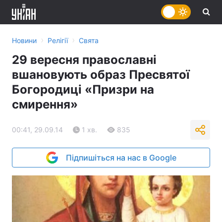
›
›
Новини
Релігії
Свята
29 вересня православні
вшановують образ Пресвятої
Богородиці «Призри на
смирення»
00:41, 29.09.14
1 хв.
835
Підпишіться на нас в Google