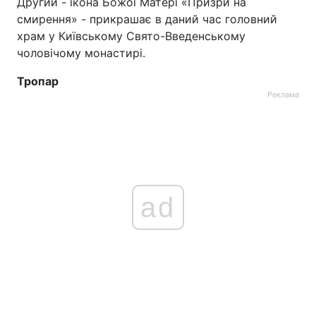
Другий - ікона Божої Матері «Призри на
смирення» - прикрашає в даний час головний
Тема оформлення
храм у Київському Свято-Введенському
чоловічому монастирі.
Тропар
Реклама
ad