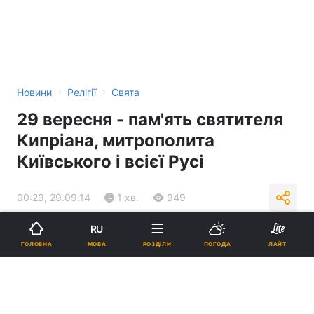
›
›
Новини
Релігії
Свята
29 вересня - пам'ять святителя
Кипріана, митрополита
Київського і всієї Русі
00:29, 29.09.14
1 хв.
949
RU
Підпишіться на нас в Google
МОВА
ГОЛОВНА
РОЗДІЛИ
ПОГОДА
ЛАЙТ