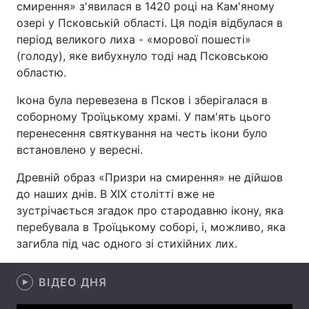
смирення» з'явилася в 1420 році на Кам'яному
озері у Псковській області. Ця подія відбулася в
період великого лиха - «морової пошесті»
(голоду), яке вибухнуло тоді над Псковською
Головна
Війна
областю.
Україна
Політика
Ікона була перевезена в Псков і зберігалася в
соборному Троїцькому храмі. У пам'ять цього
Економіка
Світ
перенесення святкування на честь ікони було
встановлено у вересні.
Спорт
Наука
Древній образ «Призри на смирення» не дійшов
Техно і зв'язок
Лайт
до наших днів. В XIX столітті вже не
зустрічається згадок про стародавню ікону, яка
Зброя
Інциденти
перебувала в Троїцькому соборі, і, можливо, яка
Здоров'я
Туризм
загибла під час одного зі стихійних лих.
Цікавинки
Погода
ВІДЕО ДНЯ
Екологія
Регіони