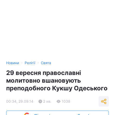
›
›
Новини
Релігії
Свята
29 вересня православні
молитовно вшановують
преподобного Кукшу Одеського
00:34, 29.09.14
2 хв.
1038