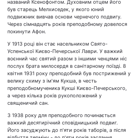
названий Ксенофонтом. Духовним отцем його
був старець Мелхиседек, у якого юний
подвижник вивчав основи чернечого подвигу.
Через сімнадцять років преподобному довелося
покинути Афон.
У 1913 році він стає насельником Свято-
Успенської Києво-Печерської Лаври. У важкий
воєнний час святий разом з іншими ченцями ніс
послух брата милосердя в санітарному поїзді. 8
квітня 1931 року преподобний був пострижений у
велику схиму з ім'ям Кукша, в честь
преподобномученика Кукші Києво-Печерського,
а через кілька років рукоположений у
священичий сан.
З 1938 року для преподобного починається
важкий десятирічний сповідницький подвиг.
Його засуджують до п'яти років таборів, а після
відбуття терміну - до п'яти років заслання.