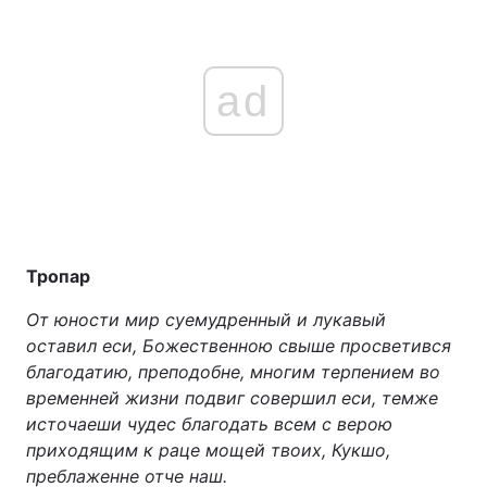
ad
Тропар
От юности мир суемудренный и лукавый
оставил еси, Божественною свыше просветився
благодатию, преподобне, многим терпением во
временней жизни подвиг совершил еси, темже
источаеши чудес благодать всем с верою
приходящим к раце мощей твоих, Кукшо,
преблаженне отче наш.