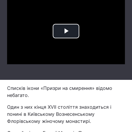
Лонгріди
Відео з Youtube
Статті
Play
Інтерв'ю
Думки
Video
Архів
Вакансії
Контакти
Послуги
Списків ікони «Призри на смирення» відомо
небагато.
Один з них кінця XVII століття знаходиться і
понині в Київському Вознесенському
Флорівському жіночому монастирі.