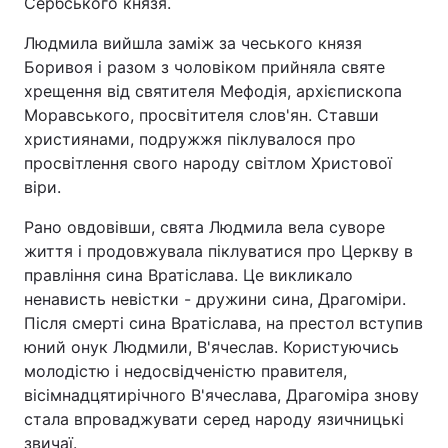
Сербського князя.
Людмила вийшла заміж за чеського князя
Боривоя і разом з чоловіком прийняла святе
Головна
Війна
хрещення від святителя Мефодія, архієпископа
Моравського, просвітителя слов'ян. Ставши
Україна
Політика
християнами, подружжя піклувалося про
просвітлення свого народу світлом Христової
Економіка
Світ
віри.
Спорт
Наука
Рано овдовівши, свята Людмила вела суворе
життя і продовжувала піклуватися про Церкву в
Техно і зв'язок
Лайт
правління сина Вратіслава. Це викликало
ненависть невістки - дружини сина, Драгоміри.
Зброя
Інциденти
Після смерті сина Вратіслава, на престол вступив
юний онук Людмили, В'ячеслав. Користуючись
Здоров'я
Туризм
молодістю і недосвідченістю правителя,
вісімнадцятирічного В'ячеслава, Драгоміра знову
Цікавинки
Погода
стала впроваджувати серед народу язичницькі
Екологія
Регіони
звичаї.