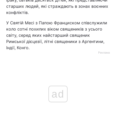
Іраку, батьків десятьох дітей, які представляючи
старших людей, які страждають в зонах воєнних
конфліктів.
У Святій Месі з Папою Франциском співслужили
коло сотні похилих віком священиків з усього
світу, серед яких найстарший священик
Римської дієцезії, літні священики з Аргентини,
Індії, Конго.
Реклама
ad