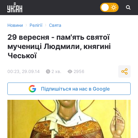
›
›
Новини
Релігії
Свята
29 вересня - пам'ять святої
мучениці Людмили, княгині
Чеської
00:23, 29.09.14
2 хв.
2956
Підпишіться на нас в Google