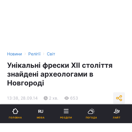
›
›
Новини
Релігії
Світ
Унікальні фрески XII століття
знайдені археологами в
Новгороді
13:38, 28.09.14
2 хв.
653
RU
Підпишіться на нас в Google
МОВА
ГОЛОВНА
РОЗДІЛИ
ПОГОДА
ЛАЙТ