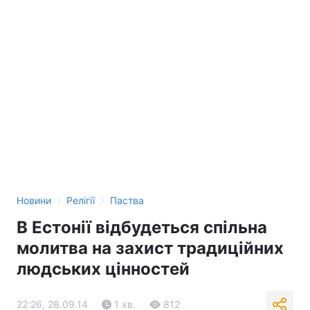
›
›
Новини
Релігії
Паства
В Естонії відбудеться спільна
молитва на захист традиційних
людських цінностей
22:26, 28.09.14
1 хв.
812