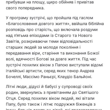
прибувши на площу, щиро обійняв і привітав
свого попередника.
У програму зустрічі, що пройшла під гаслом
«Благословення довгого життя», ввійшла біблійна
розповідь про старість, що включала роздуми
над п’ятьма епізодами із Старого та Нового
Завітів, розкриваючи теми відповідальності
старших людей за молоде покоління і
передавання віри, старіння та виконання Божої
волі, вдячності Богові за довге життя. Під час
зустрічі похилих віком з Папою виступали відомі
італійські артисти, серед яких тенор Андреа
Бочеллі, Массімо Раньєрі, Клаудіо Бальйоні.
Літні люди, дідусі й бабусі у супроводі своїх
родин, звернулись з привітанням до Святішого
Отця. Серед похилих віком людей, які вітали
Папу, було також і літнє подружжя біженців з