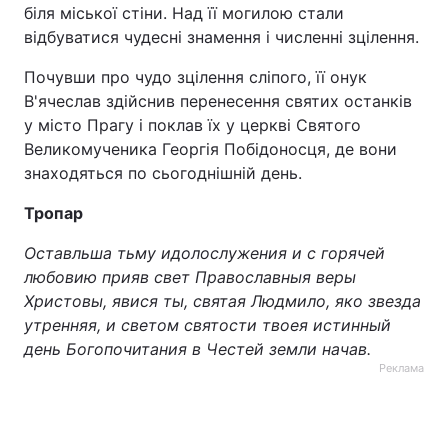
біля міської стіни. Над її могилою стали
Тема оформлення
відбуватися чудесні знамення і численні зцілення.
Почувши про чудо зцілення сліпого, її онук
В'ячеслав здійснив перенесення святих останків
у місто Прагу і поклав їх у церкві Святого
Великомученика Георгія Побідоносця, де вони
знаходяться по сьогоднішній день.
Тропар
Оставльша тьму идолослужения и с горячей
любовию прияв свет Православныя веры
Христовы, явися ты, святая Людмило, яко звезда
утренняя, и светом святости твоея истинный
день Богопочитания в Честей земли начав.
Реклама