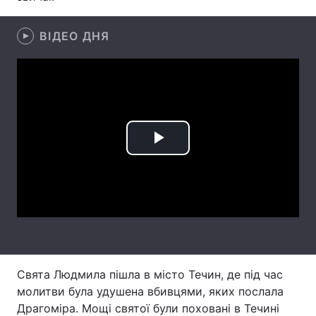
Лонгріди
ВІДЕО ДНЯ
Відео з Youtube
Статті
Інтерв'ю
Думки
Архів
Вакансії
Play
Контакти
Video
Послуги
Свята Людмила пішла в місто Течин, де під час
молитви була удушена вбивцями, яких послала
Драгоміра. Мощі святої були поховані в Течині