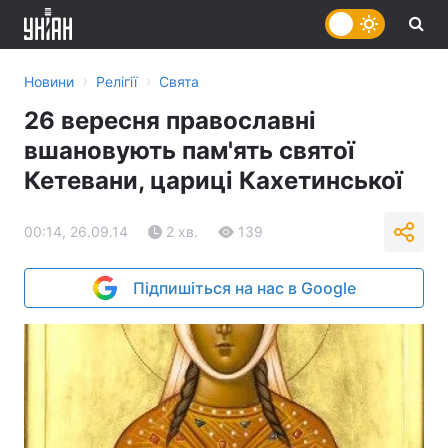
›
›
Новини
Релігії
Свята
26 вересня православні
вшановують пам'ять святої
Кетевани, цариці Кахетинської
00:14, 26.09.14
2 хв.
139
Підпишіться на нас в Google