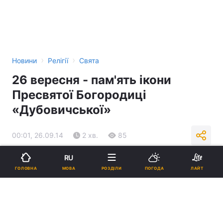
›
›
Новини
Релігії
Свята
26 вересня - пам'ять ікони
Пресвятої Богородиці
«Дубовичської»
00:01, 26.09.14
2 хв.
85
RU
Підпишіться на нас в Google
МОВА
ГОЛОВНА
РОЗДІЛИ
ПОГОДА
ЛАЙТ