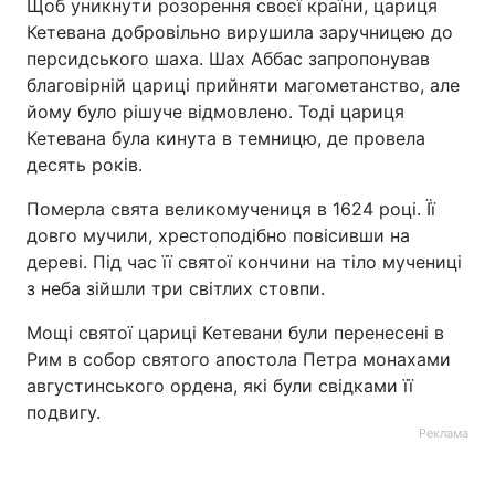
Щоб уникнути розорення своєї країни, цариця
Кетевана добровільно вирушила заручницею до
Тема оформлення
персидського шаха. Шах Аббас запропонував
благовірній цариці прийняти магометанство, але
йому було рішуче відмовлено. Тоді цариця
Кетевана була кинута в темницю, де провела
десять років.
Померла свята великомучениця в 1624 році. Її
довго мучили, хрестоподібно повісивши на
дереві. Під час її святої кончини на тіло мучениці
з неба зійшли три світлих стовпи.
Мощі святої цариці Кетевани були перенесені в
Рим в собор святого апостола Петра монахами
августинського ордена, які були свідками її
подвигу.
Реклама