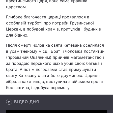
Кахетинського царя, вона сама правила
царством.
Глибоке благочестя цариці проявилося в
Головна
Війна
особливій турботі про потреби Грузинської
Церкви, в побудові храмів, притулків і будинків
Україна
Політика
для бідних.
Економіка
Світ
Після смерті чоловіка свята Кетевана оселилася
в усамітненому місці. Брат її чоловіка Костянтин
Спорт
Наука
(прозваний Окаянним) прийняв магометанство і
за порадою перського шаха убив своїх батька і
Техно і зв'язок
Лайт
брата. А потім погрозами став примушувати
святу Кетевану стати його дружиною. Цариця
Зброя
Інциденти
зібрала кахетинців, виступила з військом проти
Костянтина, і здобула перемогу.
Здоров'я
Туризм
Цікавинки
Погода
ВІДЕО ДНЯ
Екологія
Регіони