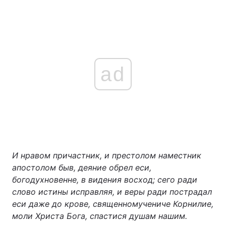
ad
И нравом причастник, и престолом наместник
апостолом быв, деяние обрел еси,
богодухновенне, в видения восход; сего ради
слово истины исправляя, и веры ради пострадал
еси даже до крове, священномучениче Корнилие,
моли Христа Бога, спастися душам нашим.