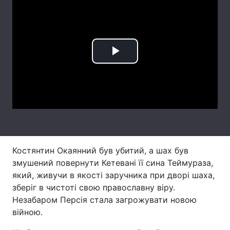
Лонгріди
Відео з Youtube
Статті
Play
Інтерв'ю
Думки
Video
Архів
Вакансії
Контакти
Послуги
Костянтин Окаянний був убитий, а шах був
змушений повернути Кетевані її сина Теймураза,
який, живучи в якості заручника при дворі шаха,
зберіг в чистоті свою православну віру.
Незабаром Персія стала загрожувати новою
війною.