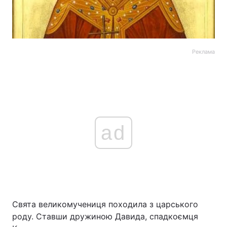
Реклама
ad
Свята великомучениця походила з царського
роду. Ставши дружиною Давида, спадкоємця