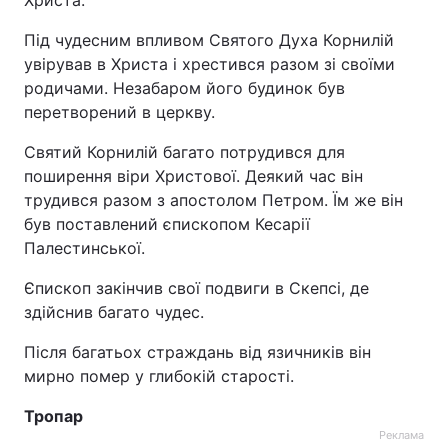
Христа.
Під чудесним впливом Святого Духа Корнилій
увірував в Христа і хрестився разом зі своїми
родичами. Незабаром його будинок був
перетворений в церкву.
Святий Корнилій багато потрудився для
поширення віри Христової. Деякий час він
трудився разом з апостолом Петром. Їм же він
був поставлений єпископом Кесарії
Палестинської.
Єпископ закінчив свої подвиги в Скепсі, де
здійснив багато чудес.
Після багатьох страждань від язичників він
мирно помер у глибокій старості.
Тропар
Реклама