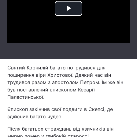
Лонгріди
Play
Video
Відео з Youtube
Статті
Інтерв'ю
Думки
Архів
Вакансії
Святий Корнилій багато потрудився для
Контакти
поширення віри Христової. Деякий час він
трудився разом з апостолом Петром. Їм же він
Послуги
був поставлений єпископом Кесарії
Палестинської.
Єпископ закінчив свої подвиги в Скепсі, де
здійснив багато чудес.
Після багатьох страждань від язичників він
мирно помер у глибокій старості.