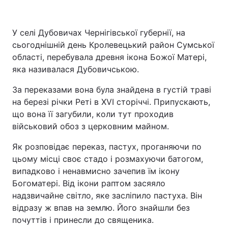
У селі Дубовичах Чернігівської губернії, на
сьогоднішній день Кролевецький район Сумської
області, перебувала древня ікона Божої Матері,
яка називалася Дубовичською.
За переказами вона була знайдена в густій ​​траві
на березі річки Реті в XVI сторіччі. Припускають,
що вона її загубили, коли тут проходив
військовий обоз з церковним майном.
Як розповідає переказ, пастух, проганяючи по
цьому місці своє стадо і розмахуючи батогом,
випадково і ненавмисно зачепив їм ікону
Богоматері. Від ікони раптом засяяло
надзвичайне світло, яке засліпило пастуха. Він
відразу ж впав на землю. Його знайшли без
почуттів і принесли до священика.