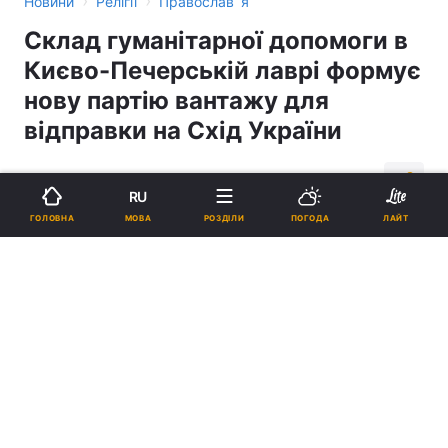
›
›
Новини
Релігії
Православ`я
Склад гуманітарної допомоги в
Києво-Печерській лаврі формує
нову партію вантажу для
відправки на Схід України
14:04, 25.09.14
1 хв.
76
RU
МОВА
ГОЛОВНА
РОЗДІЛИ
ПОГОДА
ЛАЙТ
Підпишіться на нас в Google
Реклама
ad