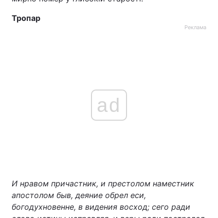
Тема оформлення
Тропар
Реклама
ad
И нравом причастник, и престолом наместник
апостолом быв, деяние обрел еси,
богодухновенне, в видения восход; сего ради