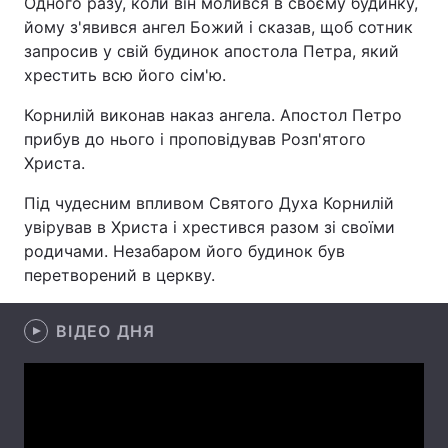
Одного разу, коли він молився в своєму будинку,
йому з'явився ангел Божий і сказав, щоб сотник
запросив у свій будинок апостола Петра, який
хрестить всю його сім'ю.
Головна
Війна
Корнилій виконав наказ ангела. Апостол Петро
Україна
Політика
прибув до нього і проповідував Розп'ятого
Христа.
Економіка
Світ
Під чудесним впливом Святого Духа Корнилій
Спорт
Наука
увірував в Христа і хрестився разом зі своїми
родичами. Незабаром його будинок був
Техно і зв'язок
Лайт
перетворений в церкву.
Зброя
Інциденти
ВІДЕО ДНЯ
Здоров'я
Туризм
Цікавинки
Погода
Екологія
Регіони