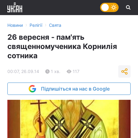
›
›
Новини
Релігії
Свята
26 вересня - пам'ять
священномученика Корнилія
сотника
00:07, 26.09.14
1 хв.
117
Підпишіться на нас в Google