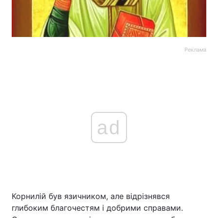
Реклама
ad
Корнилій був язичником, але відрізнявся
глибоким благочестям і добрими справами.