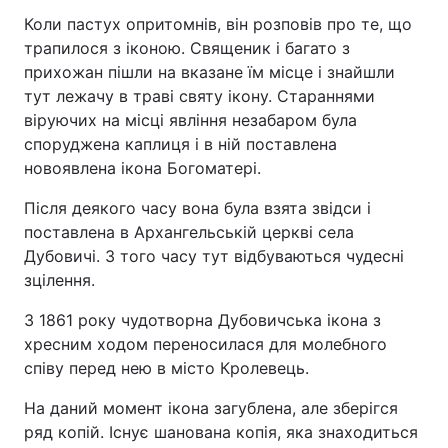
Коли пастух опритомнів, він розповів про те, що
трапилося з іконою. Священик і багато з
прихожан пішли на вказане їм місце і знайшли
тут лежачу в траві святу ікону. Стараннями
віруючих на місці явління незабаром була
споруджена каплиця і в ній поставлена ​
новоявлена ікона Богоматері.
Після деякого часу вона була взята звідси і
поставлена ​​в Архангельській церкві села
Дубовичі. З того часу тут відбуваються чудесні
зцілення.
З 1861 року чудотворна Дубовичська ікона з
хресним ходом переносилася для молебного
співу перед нею в місто Кролевець.
На даний момент ікона загублена, але зберігся
ряд копій. Існує шанована копія, яка знаходиться