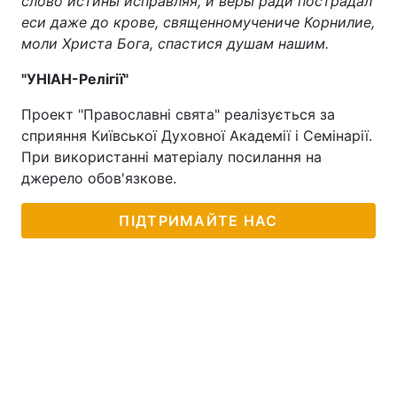
слово истины исправляя, и веры ради пострадал
еси даже до крове, священномучениче Корнилие,
моли Христа Бога, спастися душам нашим.
"УНІАН-Релігії"
Проект "Православні свята" реалізується за
сприяння Київської Духовної Академії і Семінарії.
При використанні матеріалу посилання на
джерело обов'язкове.
ПІДТРИМАЙТЕ НАС