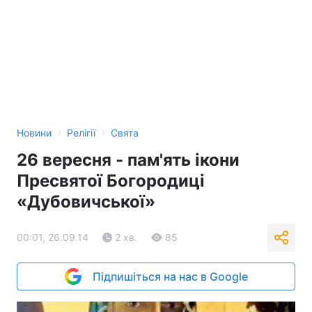
›
›
Новини
Релігії
Свята
26 вересня - пам'ять ікони
Пресвятої Богородиці
«Дубовичської»
00:01, 26.09.14
2 хв.
85
Підпишіться на нас в Google