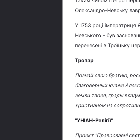
Таким чином Петро Перший
Олександро-Невську лавр
У 1753 році імператриця
Невського - був заснован
перенесені в Троїцьку це
Тропар
Познай свою братию, росс
благоверный княже Алекс
земли твоея, грады влад
христианом на сопротивн
"УНІАН-Релігії"
Проект "Православні свята