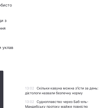
обисто
ди з
ння
и уклав
13:02
Скільки кавуна можна з’їсти за день:
дієтологи назвали безпечну норму
13:02
Судноплавство через Баб-ель-
Мандебську протоку майже повністю