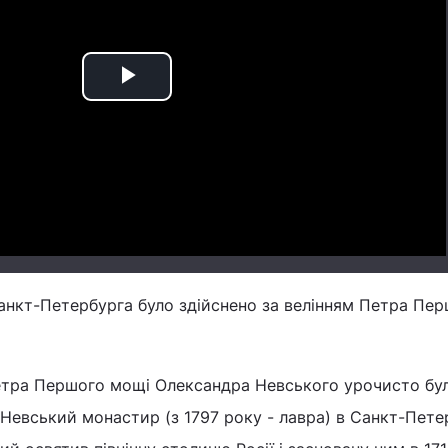
Play
Video
нкт-Петербурга було здійснено за велінням Петра Пер
Петра Першого мощі Олександра Невського урочисто бу
Невський монастир (з 1797 року - лавра) в Санкт-Петер