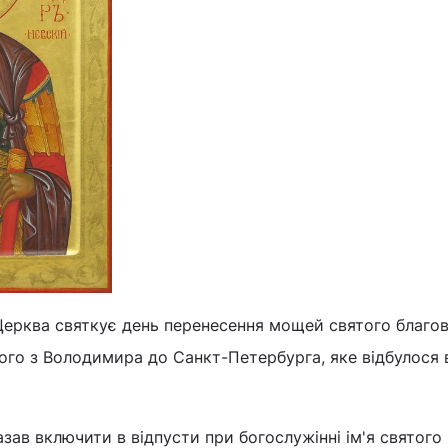
Церква святкує день перенесення мощей святого благов
го з Володимира до Санкт-Петербурга, яке відбулося 
азав включити в відпусти при богослужінні ім'я святого