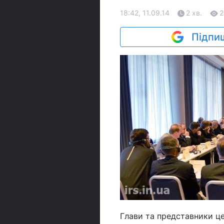
18:42, 11.09.14
2 хв.
2
Підпиш
Глави та представники цер