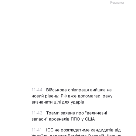
Реклама
11:44
Військова співпраця вийшла на
новий рівень: РФ вже допомагає Ірану
визначати цілі для ударів
11:43
Трамп заявив про "величезні
запаси" арсеналів ППО у США
11:41
ICC не розглядатиме кандидатів від
України: адвокат Barristers Олексій Шевчук