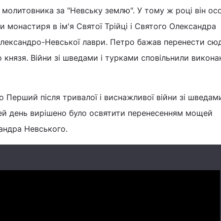
молитовника за "Невську землю". У тому ж році він ос
и монастиря в ім'я Святої Трійці і Святого Олександра
Олександро-Невської лаври. Петро бажав перенести сю
князя. Війни зі шведами і турками сповільнили викона
 Перший після тривалої і виснажливої ​​війни зі шведам
й день вирішено було освятити перенесенням мощей
андра Невського.