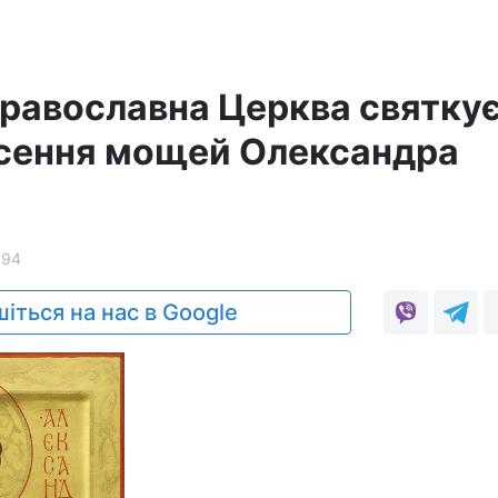
Православна Церква святку
сення мощей Олександра
894
іться на нас в Google