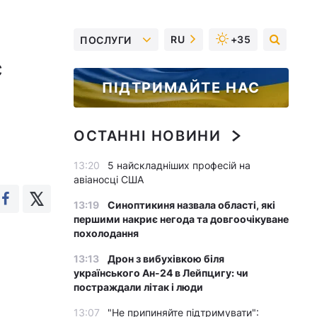
RU
+35
ПОСЛУГИ
є
ПІДТРИМАЙТЕ НАС
ОСТАННІ НОВИНИ
13:20
5 найскладніших професій на
авіаносці США
13:19
Синоптикиня назвала області, які
першими накриє негода та довгоочікуване
похолодання
13:13
Дрон з вибухівкою біля
українського Ан-24 в Лейпцигу: чи
постраждали літак і люди
13:07
"Не припиняйте підтримувати":