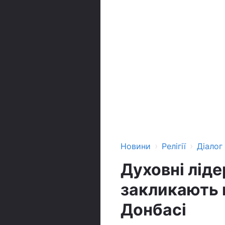
›
›
Новини
Релігії
Діалог
Духовні ліде
закликають 
Донбасі