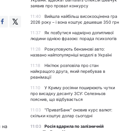
заявив про провал конкурсу
11:40
Вийшла найбільш високооцінена гра
2026 року – і вона коштує дешевше 350 грн
11:37
Як позбутися надмірно допитливої
людини однією фразою: порада психологів
11:28
Розкуповують бензинові авто:
названо найпопулярніші моделі в Україні
11:18
Нікітюк розповіла про стан
найкращого друга, який перебував в
реанімації
11:10
У Криму росіяни поширюють чутки
про висадку десанту ЗСУ: Селезньов
пояснив, що відбувається
11:03
"ПриватБанк" оновив курс валют:
скільки коштує долар сьогодні
и на
11:03
Росія вдарила по залізничній