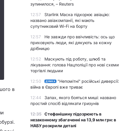
зупинилося, – Reuters
12:57
Starlink Маска підкорює авіацію:
названо авіакомпанії, які мають
супутниковий Wi-Fi на борту
12:57
Не завжди про ввічливість: ось що
приховують люди, які дякують за кожну
дрібницю
12:52
Маскують під роботу, шлюб та
лікування: голова Нацполіції про нові схеми
торгівлі людьми
12:50
"Непомітні" російські диверсії:
ДУМКА
війна в Європі вже триває
шого в
12:44
Запах, якого бояться миші: названо
простий спосіб відлякати гризунів
ли
12:35
Стефанішину підозрюють в
незаконному збагаченні на 13,9 млн грн: в
бурзі.
НАБУ розкрили деталі