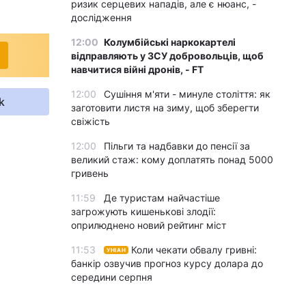
ризик серцевих нападів, але є нюанс, -
дослідження
12:00
Колумбійські наркокартелі
відправляють у ЗСУ добровольців, щоб
навчитися війні дронів, - FT
12:00
Сушіння м'яти - минуле століття: як
k
заготовити листя на зиму, щоб зберегти
свіжість
12:00
Пільги та надбавки до пенсії за
великий стаж: кому доплатять понад 5000
гривень
11:59
Де туристам найчастіше
загрожують кишенькові злодії:
оприлюднено новий рейтинг міст
11:53
Коли чекати обвалу гривні:
УНІАН
банкір озвучив прогноз курсу долара до
середини серпня