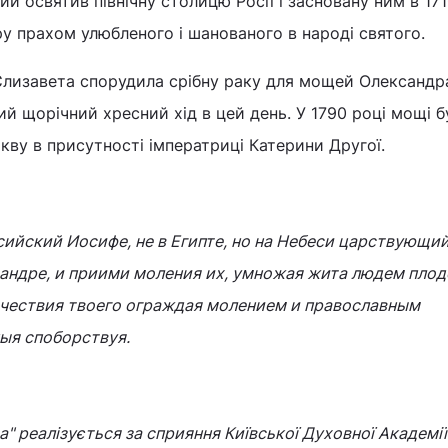
 освятив північну столицю Росії і засновану ним в 171
у прахом улюбленого і шанованого в народі святого.
 Єлизавета спорудила срібну раку для мощей Олександр
ий щорічний хресний хід в цей день. У 1790 році мощі б
ркву в присутності імператриці Катерини Другої.
ийский Иосифе, не в Египте, но на Небеси царствующий
андре, и приими моления их, умножая жита людем пло
ычествия твоего ограждая молением и православным
ыя споборствуя.
" реалізується за сприяння Київської Духовної Академії 