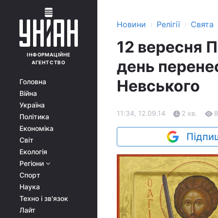
›
›
Новини
Релігії
Свята
12 вересня 
ІНФОРМАЦІЙНЕ
день перене
АГЕНТСТВО
Невського
Головна
Війна
Україна
11:34, 12.09.14
2 хв.
Політика
Економіка
Підпиш
Світ
Екологія
Регіони
Спорт
Наука
Техно і зв'язок
Лайт