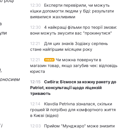
0 році
12:30
Експерти перевірили, чи можуть
кішки допомогти людям у біді: результати
виявилися жахливими
а
12:30
4 найкращі фільми про теорії змови:
ули
вони можуть змусити вас "прокинутися"
12:21
Для цих знаків Зодіаку серпень
стане найгіршим місяцем року
12:21
Чи можна повернути в
УНІАН
магазин товар, якщо загубив чек: відповідь
,
юриста
доносием
12:15
Сибіга: Б’ємося за кожну ракету до
Patriot, консультації щодо ліцензій
тривають
12:14
Klavdia Petrivna зізналася, скільки
грошей їй потрібно для комфортного життя
в Києві (відео)
і
12:03
Прийом "Мунджаро" може знизити