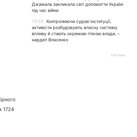
Джамала закликала світ допомогти Україні
під час війни
13:03
Контролюючи судові інституції,
активісти розбудовують власну систему
впливу й стають окремою гілкою влади, –
нардеп Власенко
Реклама
ірного
в 1724