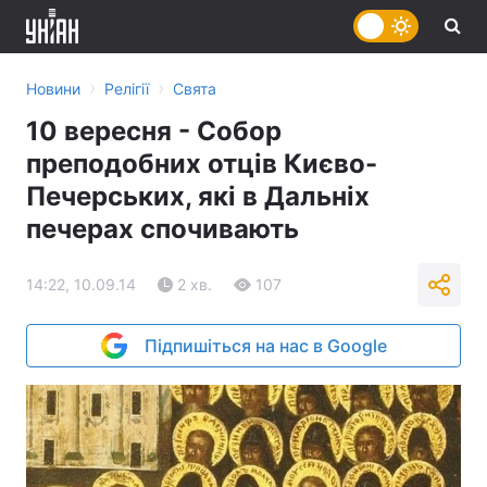
›
›
Новини
Релігії
Свята
10 вересня - Собор
преподобних отців Києво-
Печерських, які в Дальніх
печерах спочивають
14:22, 10.09.14
2 хв.
107
Підпишіться на нас в Google