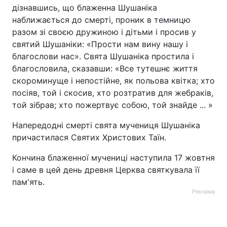
дізнавшись, що блаженна Шушаніка
наближається до смерті, проник в темницю
разом зі своєю дружиною і дітьми і просив у
святий Шушаніки: «Прости нам вину нашу і
благослови нас». Свята Шушаніка простила і
благословила, сказавши: «Все тутешнє життя
скороминуще і непостійне, як польова квітка; хто
посіяв, той і скосив, хто розтратив для жебраків,
той зібрав; хто пожертвує собою, той знайде ... »
Напередодні смерті свята мучениця Шушаніка
причастилася Святих Христових Таїн.
Кончина блаженної мучениці наступила 17 жовтня
і саме в цей день древня Церква святкувала її
пам'ять.
Реклама