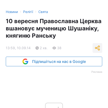
›
›
Новини
Релігії
Свята
10 вересня Православна Церква
вшановує мученицю Шушаніку,
княгиню Ранську
13:59, 10.09.14
2 хв.
38
Підпишіться на нас в Google
Реклама