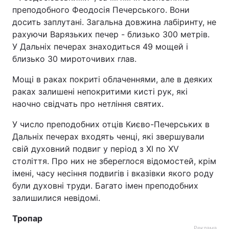
преподобного Феодосія Печерського. Вони
Тема оформлення
досить заплутані. Загальна довжина лабіринту, не
рахуючи Варязьких печер - близько 300 метрів.
У Дальніх печерах знаходиться 49 мощей і
близько 30 мироточивих глав.
Мощі в раках покриті облаченнями, але в деяких
раках залишені непокритими кисті рук, які
наочно свідчать про нетління святих.
У число преподобних отців Києво-Печерських в
Дальніх печерах входять ченці, які звершували
свій духовний подвиг у період з ХІ по XV
століття. Про них не збереглося відомостей, крім
імені, часу несіння подвигів і вказівки якого роду
були духовні труди. Багато імен преподобних
залишилися невідомі.
Тропар
Реклама