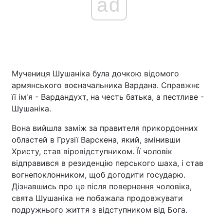
ad
Мучениця Шушаніка була дочкою відомого
армянського воєначальника Вардана. Справжнє
її ім'я - Вардандухт, на честь батька, а пестливе -
Шушаніка.
Вона вийшла заміж за правителя прикордонних
областей в Грузії Варскена, який, змінивши
Христу, став віровідступником. Її чоловік
відправився в резиденцію перського шаха, і став
вогнепоклонником, щоб догодити государю.
Дізнавшись про це після повернення чоловіка,
свята Шушаніка не побажала продовжувати
подружнього життя з відступником від Бога.