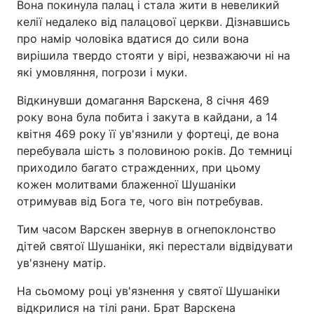
Вона покинула палац і стала жити в невеликий
келії недалеко від палацової церкви. Дізнавшись
про намір чоловіка вдатися до сили вона
вирішила твердо стояти у вірі, незважаючи ні на
які умовляння, погрози і муки.
Відкинувши домагання Варскена, 8 січня 469
року вона була побита і закута в кайдани, а 14
квітня 469 року її ув'язнили у фортеці, де вона
перебувала шість з половиною років. До темниці
приходило багато стражденних, при цьому
кожен молитвами блаженної Шушаніки
отримував від Бога те, чого він потребував.
Тим часом Варскен звернув в огнепоклонство
дітей святої Шушаніки, які перестали відвідувати
ув'язнену матір.
На сьомому році ув'язнення у святої Шушаніки
відкрилися на тілі рани. Брат Варскена