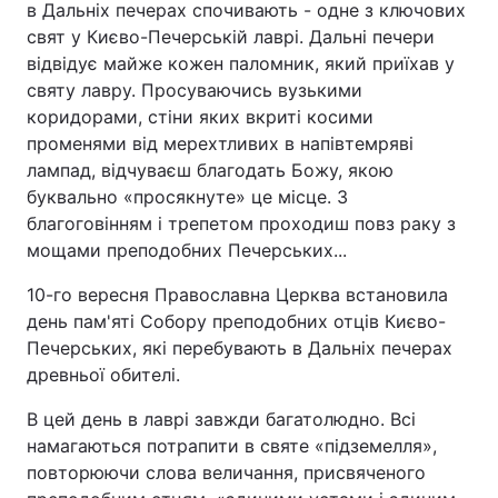
в Дальніх печерах спочивають - одне з ключових
свят у Києво-Печерській лаврі. Дальні печери
відвідує майже кожен паломник, який приїхав у
святу лавру. Просуваючись вузькими
Головна
Війна
коридорами, стіни яких вкриті косими
променями від мерехтливих в напівтемряві
Україна
Політика
лампад, відчуваєш благодать Божу, якою
Економіка
Світ
буквально «просякнуте» це місце. З
благоговінням і трепетом проходиш повз раку з
Спорт
Наука
мощами преподобних Печерських...
Техно і зв'язок
Лайт
10-го вересня Православна Церква встановила
день пам'яті Собору преподобних отців Києво-
Зброя
Інциденти
Печерських, які перебувають в Дальніх печерах
древньої обителі.
Здоров'я
Туризм
В цей день в лаврі завжди багатолюдно. Всі
Цікавинки
Погода
намагаються потрапити в святе «підземелля»,
повторюючи слова величання, присвяченого
Екологія
Регіони