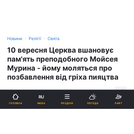
›
›
Новини
Релігії
Свята
10 вересня Церква вшановує
пам'ять преподобного Мойсея
Мурина - йому моляться про
позбавлення від гріха пияцтва
13:55, 10.09.14
6 хв.
66
RU
МОВА
ГОЛОВНА
РОЗДІЛИ
ПОГОДА
ЛАЙТ
Підпишіться на нас в Google