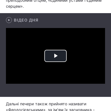
преподобним отцям, «єдиними устами і єдиним
серцем».
Лонгріди
ВІДЕО ДНЯ
Відео з Youtube
Статті
Інтерв'ю
Думки
Архів
Вакансії
Контакти
Play
Послуги
Video
Дальні печери також прийнято називати
«Феодосієвськими», за ім'ям їх засновника -