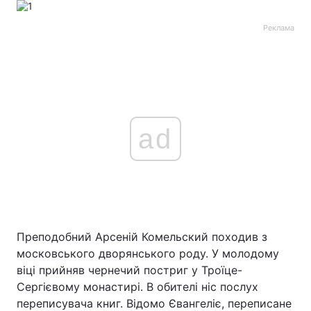
Реклама
ad
Преподобний Арсеній Комельский походив з
московського дворянського роду. У молодому
віці прийняв чернечий постриг у Троїце-
Сергієвому монастирі. В обителі ніс послух
переписувача книг. Відомо Євангеліє, переписане