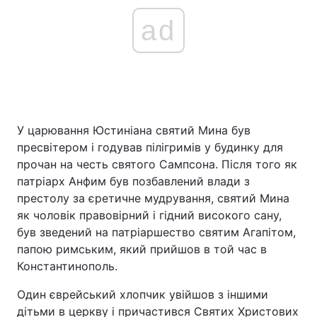
ad
У царювання Юстиніана святий Мина був
пресвітером і годував пілігримів у будинку для
прочан на честь святого Сампсона. Після того як
патріарх Анфим був позбавлений влади з
престолу за єретичне мудрування, святий Мина
як чоловік правовірний і гідний високого сану,
був зведений на патріаршество святим Агапітом,
папою римським, який прийшов в той час в
Константинополь.
Один єврейський хлопчик увійшов з іншими
дітьми в церкву і причастився Святих Христових