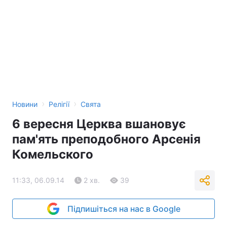
›
›
Новини
Релігії
Свята
6 вересня Церква вшановує
пам'ять преподобного Арсенія
Комельского
11:33, 06.09.14
2 хв.
39
Підпишіться на нас в Google