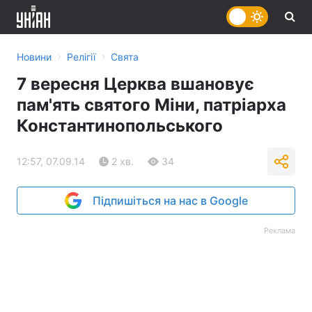
›
›
Новини
Релігії
Свята
7 вересня Церква вшановує
пам'ять святого Міни, патріарха
Константинопольського
12:57, 07.09.14
2 хв.
34
Підпишіться на нас в Google
Реклама