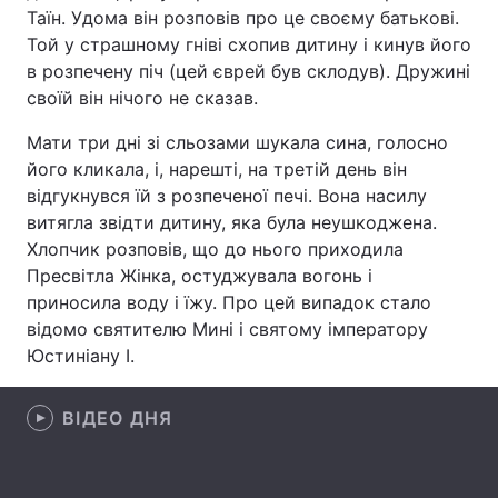
Таїн. Удома він розповів про це своєму батькові.
Той у страшному гніві схопив дитину і кинув його
в розпечену піч (цей єврей був склодув). Дружині
Головна
Війна
своїй він нічого не сказав.
Мати три дні зі сльозами шукала сина, голосно
Україна
Політика
його кликала, і, нарешті, на третій день він
Економіка
Світ
відгукнувся їй з розпеченої печі. Вона насилу
витягла звідти дитину, яка була неушкоджена.
Спорт
Наука
Хлопчик розповів, що до нього приходила
Пресвітла Жінка, остуджувала вогонь і
Техно і зв'язок
Лайт
приносила воду і їжу. Про цей випадок стало
відомо святителю Мині і святому імператору
Зброя
Інциденти
Юстиніану I.
Здоров'я
Туризм
ВІДЕО ДНЯ
Цікавинки
Погода
Екологія
Регіони