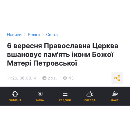
›
›
Новини
Релігії
Свята
6 вересня Православна Церква
вшановує пам'ять ікони Божої
Матері Петровської
11:26, 06.09.14
2 хв.
43
Підпишіться на нас в Google
RU
МОВА
ГОЛОВНА
РОЗДІЛИ
ПОГОДА
ЛАЙТ
Реклама