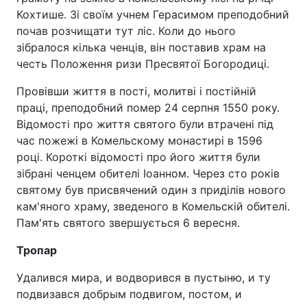
Кохтише. Зі своїм учнем Герасимом преподобний
почав розчищати тут ліс. Коли до нього
зібралося кілька ченців, він поставив храм на
честь Положення ризи Пресвятої Богородиці.
Провівши життя в пості, молитві і постійній
праці, преподобний помер 24 серпня 1550 року.
Відомості про життя святого були втрачені під
час пожежі в Комельскому монастирі в 1596
році. Короткі відомості про його життя були
зібрані ченцем обителі Іоанном. Через сто років
святому був присвячений один з приділів нового
кам'яного храму, зведеного в Комельскій обителі.
Пам'ять святого звершується 6 вересня.
Тропар
Удалився мира, и водворився в пустыню, и ту
подвизався добрым подвигом, постом, и