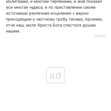
молитвами, и многим терпением, и жив показал
еси многая чудеса, и по преставлении своем
источаеши различная исцеления с верою
приходящим к честному гробу твоему, Арсение,
отче наш, моли Христа Бога спастися душам
нашим.
Реклама
ad