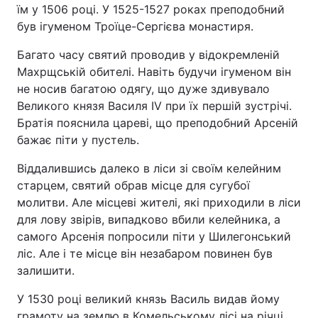
їм у 1506 році. У 1525-1527 роках преподобний
був ігуменом Троїце-Сергієва монастиря.
Багато часу святий проводив у відокремленій
Махрщській обителі. Навіть будучи ігуменом він
не носив багатою одягу, що дуже здивувало
Великого князя Василя IV при їх першій зустрічі.
Братія пояснила цареві, що преподобний Арсеній
бажає піти у пустель.
Віддалившись далеко в ліси зі своїм келейним
старцем, святий обрав місце для сугубої
молитви. Але місцеві жителі, які приходили в ліси
для лову звірів, випадково вбили келейника, а
самого Арсенія попросили піти у Шилегонський
ліс. Але і те місце він незабаром повинен був
залишити.
У 1530 році великий князь Василь видав йому
грамоту на землю в Комельському лісі на річці