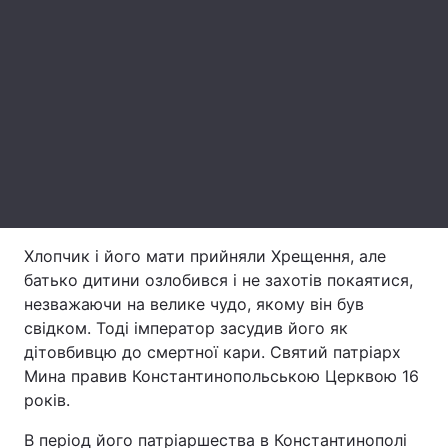
Лонгріди
Відео з Youtube
Статті
Інтерв'ю
Думки
Архів
Вакансії
Контакти
Хлопчик і його мати прийняли Хрещення, але
Послуги
батько дитини озлобився і не захотів покаятися,
незважаючи на велике чудо, якому він був
свідком. Тоді імператор засудив його як
дітовбивцю до смертної кари. Святий патріарх
Мина правив Константинопольською Церквою 16
років.
В період його патріаршества в Константинополі