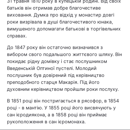
31 травня 1810 року в купецькій родині. Від своїх
батьків він отримав добре благочестиве
виховання. Думка про відхід у монастир довгі
роки визрівала в душі благочестивого юнака,
Головна
Війна
вимушеного допомагати батькові в торгівельних
справах.
Україна
Політика
До 1847 року він остаточно визначився з
Економіка
Світ
вибором свого подальшого життєвого шляху. Він
покидає рідну домівку і стає послушником
Спорт
Наука
Введенській Оптиної пустелі. Молодий
послушник був довірений під керівництво
Техно і зв'язок
Лайт
преподобного старця Макарія. Під його
духовним керівництвом пройшли роки послуху.
Зброя
Інциденти
В 1851 році він постригається в рясофор, в 1854
Здоров'я
Туризм
році - в мантію. У 1855 році його висвячують у
сан ієродиякона, а в 1858 році він приймає
Цікавинки
Погода
рукоположення в сан ієромонаха.
Екологія
Регіони