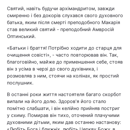
Святий, навіть будучи архімандритом, завжди
Тема оформлення
смиренно і без докорів слухався свого духовного
батька, яким після смерті преподобного Макарія
став великий святий - преподобний Амвросій
Оптинський.
«Батьки і браття! Потрібно ходити до старця для
очищення совісті», - часто повторював він. Так,
благоговійно, майже до применшення себе, стояв
він з усіма в черзі до свого духівника, і
розмовляв з ним, стоячи на колінах, як простий
послушник.
В останні роки життя настоятеля багато скорбот
випали на його долю. Здоров'я його стало
помітно слабшати, і він келійно прийняв постриг
у схиму. Помирав він тихо, оточений плачучими
духовними дітьми, яким дав останню настанову:
«Любіть Бога і ближніх, любіть Церкву Божу, в