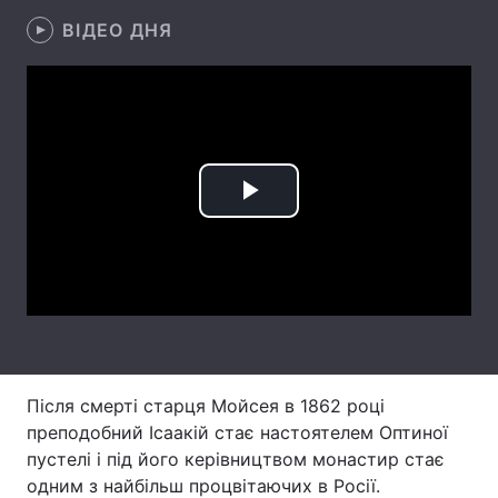
ВІДЕО ДНЯ
Лонгріди
Відео з Youtube
Статті
Інтерв'ю
Думки
Архів
Вакансії
Play
Контакти
Video
Послуги
Після смерті старця Мойсея в 1862 році
преподобний Ісаакій стає настоятелем Оптиної
пустелі і під його керівництвом монастир стає
одним з найбільш процвітаючих в Росії.