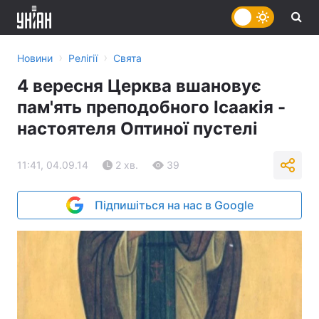
›
›
Новини
Релігії
Свята
4 вересня Церква вшановує
пам'ять преподобного Ісаакія -
настоятеля Оптиної пустелі
11:41, 04.09.14
2 хв.
39
Підпишіться на нас в Google