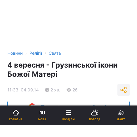
›
›
Новини
Релігії
Свята
4 вересня - Грузинської ікони
Божої Матері
11:33, 04.09.14
2 хв.
26
Підпишіться на нас в Google
RU
МОВА
ГОЛОВНА
РОЗДІЛИ
ПОГОДА
ЛАЙТ