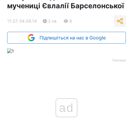
мучениці Євлалії Барселонської
11:37, 04.09.14
2 хв.
6
Підпишіться на нас в Google
Реклама
ad