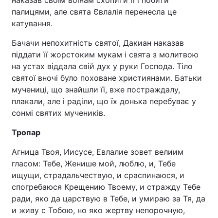
наказав своїм воїнам схопити її і побити
палицями, але свята Євлалія перенесла це
катування.
Бачачи непохитність святої, Дакиан наказав
піддати її жорстоким мукам і свята з молитвою
на устах віддала свій дух у руки Господа. Тіло
святої вночі було поховане християнами. Батьки
мучениці, що знайшли її, вже постраждалу,
плакали, але і раділи, що їх донька перебуває у
сонмі святих мучеників.
Тропар
Агница Твоя, Иисусе, Евлалие зовет велиим
гласом: Тебе, Женише мой, люблю, и, Тебе
ищущи, страдальчествую, и сраспинаюся, и
спогребаюся Крещению Твоему, и стражду Тебе
ради, яко да царствую в Тебе, и умираю за Тя, да
и живу с Тобою, но яко жертву непорочную,