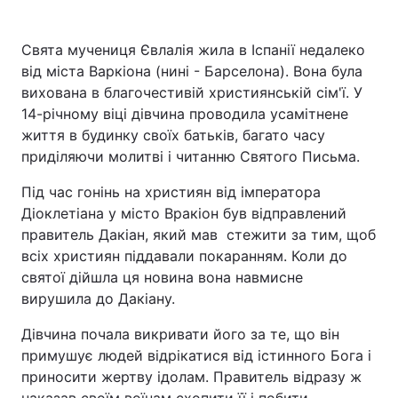
Свята мучениця Євлалія жила в Іспанії недалеко
від міста Варкіона (нині - Барселона). Вона була
вихована в благочестивій християнській сім'ї. У
14-річному віці дівчина проводила усамітнене
життя в будинку своїх батьків, багато часу
приділяючи молитві і читанню Святого Письма.
Під час гонінь на християн від імператора
Діоклетіана у місто Вракіон був відправлений
правитель Дакіан, який мав стежити за тим, щоб
всіх християн піддавали покаранням. Коли до
святої дійшла ця новина вона навмисне
вирушила до Дакіану.
Дівчина почала викривати його за те, що він
примушує людей відрікатися від істинного Бога і
приносити жертву ідолам. Правитель відразу ж