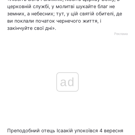
церковній службі, у молитві шукайте благ не
земних, а небесних; тут, у цій святій обителі, де
ви поклали початок чернечого життя, і
закінчуйте свої дні».
Реклама
ad
Преподобний отець Ісаакій упокоївся 4 вересня