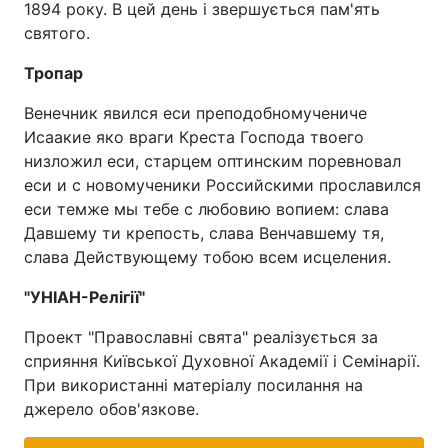
1894 року. В цей день і звершується пам'ять
святого.
Тропар
Венечник явился еси преподобномучениче
Исаакие яко враги Креста Господа твоего
низложил еси, старцем оптинским поревновал
еси и с новомученики Российскими прославился
еси темже мы тебе с любовию вопием: слава
Давшему ти крепость, слава Венчавшему тя,
слава Действующему тобою всем исцеления.
"УНІАН-Релігії"
Проект "Православні свята" реалізується за
сприяння Київської Духовної Академії і Семінарії.
При використанні матеріалу посилання на
джерело обов'язкове.