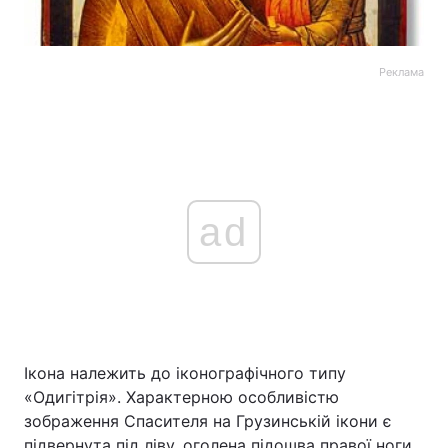
Реклама
ad
Ікона належить до іконографічного типу
«Одигітрія». Характерною особливістю
зображення Спасителя на Грузинській ікони є
підвернута під ліву, оголена підошва правої ноги.