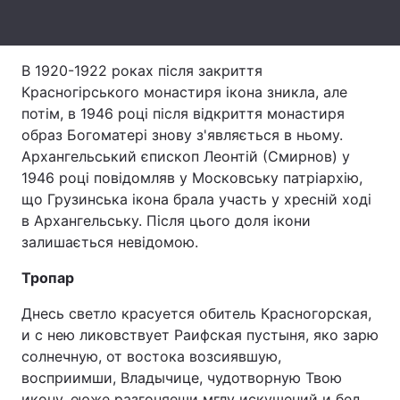
Тема оформлення
В 1920-1922 роках після закриття
Красногірського монастиря ікона зникла, але
потім, в 1946 році після відкриття монастиря
образ Богоматері знову з'являється в ньому.
Архангельський єпископ Леонтій (Смирнов) у
1946 році повідомляв у Московську патріархію,
що Грузинська ікона брала участь у хресній ході
в Архангельську. Після цього доля ікони
залишається невідомою.
Тропар
Днесь светло красуется обитель Красногорская,
и с нею ликовствует Раифская пустыня, яко зарю
солнечную, от востока возсиявшую,
восприимши, Владычице, чудотворную Твою
икону, еюже разгоняеши мглу искушений и бед