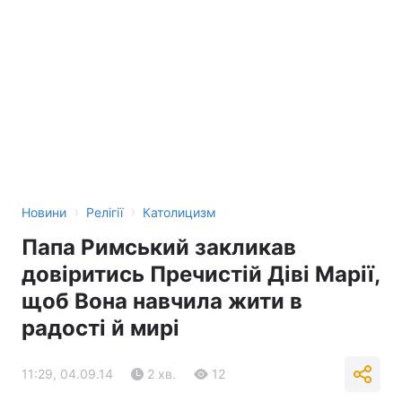
›
›
Новини
Релігії
Католицизм
Папа Римський закликав
довіритись Пречистій Діві Марії,
щоб Вона навчила жити в
радості й мирі
11:29, 04.09.14
2 хв.
12