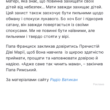
матері, яка знає, що повинна захищати своїх
дітей від небезпек... Мати завжди захищає дітей.
Цей захист також заохочує бути пильними щодо
обману і спокуси лукавого. Бо хоч Бог і підкорив
сатану, він завжди повертається із своїми
спокусами. Ми не повинні бути наївними, але
пильними і твердо стояти у вірі.
Папа Франциск закликав довіритись Пречистій
Діві Марії, щоб Вона навчила із щирою здатністю
приймати, прощати та наповнювати довірою й
надією. «Адже саме так чинить мама», – закінчив
Папа Римський.
За матеріалами сайту
Радіо Ватикан
Реклама