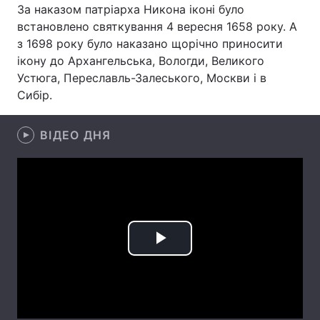
За наказом патріарха Никона іконі було
Лонгріди
встановлено святкування 4 вересня 1658 року. А
з 1698 року було наказано щорічно приносити
ікону до Архангельська, Вологди, Великого
Відео з Youtube
Статті
Устюга, Переславль-Залеського, Москви і в
Сибір.
Інтерв'ю
Думки
Архів
Вакансії
ВІДЕО ДНЯ
Контакти
Послуги
Play
Video