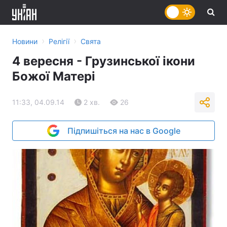
›
›
Новини
Релігії
Свята
4 вересня - Грузинської ікони
Божої Матері
11:33, 04.09.14
2 хв.
26
Підпишіться на нас в Google