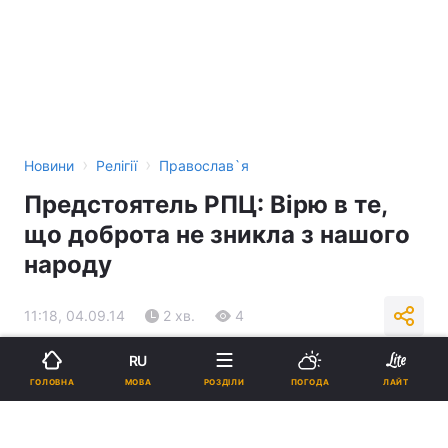
›
›
Новини
Релігії
Православ`я
Предстоятель РПЦ: Вірю в те,
що доброта не зникла з нашого
народу
11:18, 04.09.14
2 хв.
4
RU
Підпишіться на нас в Google
МОВА
ГОЛОВНА
РОЗДІЛИ
ПОГОДА
ЛАЙТ
Реклама