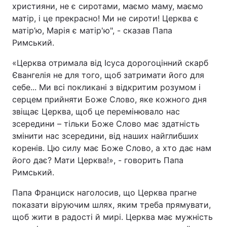
християни, не є сиротами, маємо маму, маємо
матір, і це прекрасно! Ми не сироти! Церква є
матір’ю, Марія є матір'ю", - сказав Папа
Римський.
«Церква отримала від Ісуса дорогоцінний скарб
Євангелія не для того, щоб затримати його для
себе... Ми всі покликані з відкритим розумом і
серцем прийняти Боже Слово, яке кожного дня
звіщає Церква, щоб це перемінювало нас
зсередини – тільки Боже Слово має здатність
змінити нас зсередини, від наших найглибших
коренів. Цю силу має Боже Слово, а хто дає нам
його дає? Мати Церква!», - говорить Папа
Римський.
Папа Франциск наголосив, що Церква прагне
показати віруючим шлях, яким треба прямувати,
щоб жити в радості й мирі. Церква має мужність