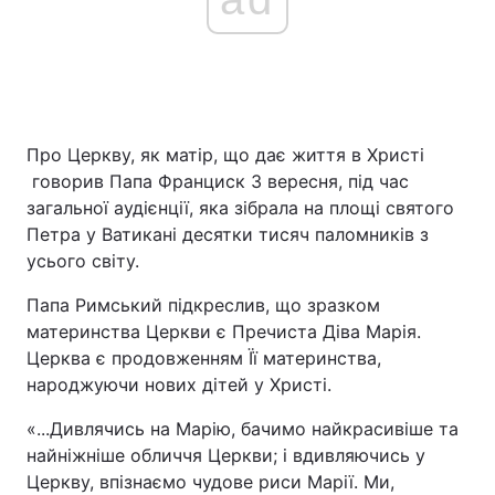
Про Церкву, як матір, що дає життя в Христі
говорив Папа Франциск 3 вересня, під час
загальної аудієнції, яка зібрала на площі святого
Петра у Ватикані десятки тисяч паломників з
усього світу.
Папа Римський підкреслив, що зразком
материнства Церкви є Пречиста Діва Марія.
Церква є продовженням Її материнства,
народжуючи нових дітей у Христі.
«...Дивлячись на Марію, бачимо найкрасивіше та
найніжніше обличчя Церкви; і вдивляючись у
Церкву, впізнаємо чудове риси Марії. Ми,