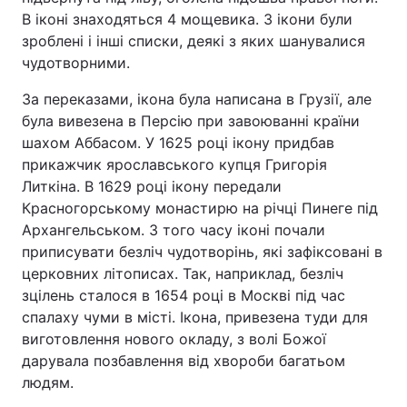
В іконі знаходяться 4 мощевика. З ікони були
зроблені і інші списки, деякі з яких шанувалися
чудотворними.
Головна
Війна
За переказами, ікона була написана в Грузії, але
Україна
Політика
була вивезена в Персію при завоюванні країни
шахом Аббасом. У 1625 році ікону придбав
Економіка
Світ
прикажчик ярославського купця Григорія
Литкіна. В 1629 році ікону передали
Спорт
Наука
Красногорському монастирю на річці Пинеге під
Архангельськом. З того часу іконі почали
Техно і зв'язок
Лайт
приписувати безліч чудотворінь, які зафіксовані в
церковних літописах. Так, наприклад, безліч
Зброя
Інциденти
зцілень сталося в 1654 році в Москві під час
спалаху чуми в місті. Ікона, привезена туди для
Здоров'я
Туризм
виготовлення нового окладу, з волі Божої
Цікавинки
Погода
дарувала позбавлення від хвороби багатьом
людям.
Екологія
Регіони