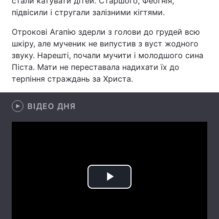
стали катувати дітей. Старшого, Феогнія,
підвісили і стругали залізними кігтями.
Отрокові Агапію здерли з голови до грудей всю
Головна
Війна
шкіру, але мученик не випустив з вуст жодного
звуку. Нарешті, почали мучити і молодшого сина
Україна
Політика
Піста. Мати не переставала надихати їх до
терпіння страждань за Христа.
Економіка
Світ
ВІДЕО ДНЯ
Спорт
Наука
Техно і зв'язок
Лайт
Зброя
Інциденти
Здоров'я
Туризм
Play
Цікавинки
Погода
Video
Екологія
Регіони