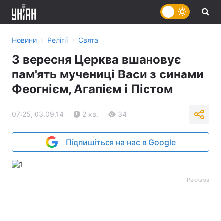
›
›
Новини
Релігії
Свята
3 вересня Церква вшановує
пам'ять мучениці Васи з синами
Феогнієм, Агапієм і Пістом
07:25, 03.09.14
2 хв.
34
Підпишіться на нас в Google
Реклама