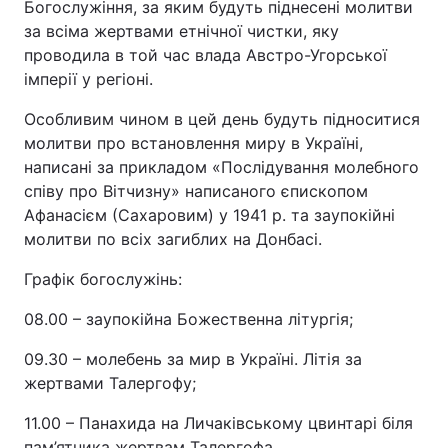
Богослужіння, за яким будуть піднесені молитви
за всіма жертвами етнічної чистки, яку
проводила в той час влада Австро-Угорської
імперії у регіоні.
Особливим чином в цей день будуть підноситися
молитви про встановлення миру в Україні,
написані за прикладом «Послідування молебного
співу про Вітчизну» написаного єпископом
Афанасієм (Сахаровим) у 1941 р. та заупокійні
молитви по всіх загиблих на Донбасі.
Графік богослужінь:
08.00 – заупокійна Божественна літургія;
09.30 – молебень за мир в Україні. Літія за
жертвами Талергофу;
11.00 – Панахида на Личаківському цвинтарі біля
пам’ятника жертвам Талергофа.