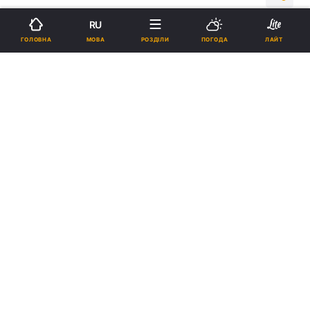
RU
Підпишіться на нас в Google
МОВА
ГОЛОВНА
РОЗДІЛИ
ПОГОДА
ЛАЙТ
Реклама