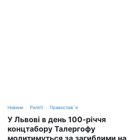
›
›
Новини
Релігії
Православ`я
У Львові в день 100-річчя
концтабору Талергофу
молитимуться за загиблими на