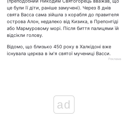
(преподобний Никодим Святогорець вважав, що
це були її діти, раніше замучені). Через 8 днів
Тема оформлення
свята Васса сама зійшла з корабля до правителя
острова Алон, недалеко від Кизика, в Препонтіді
або Мармуровому морі. Після биття палицями їй
відсікли голову.
Відомо, що близько 450 року в Халкідоні вже
існувала церква в ім'я святої мучениці Васси.
Реклама
ad