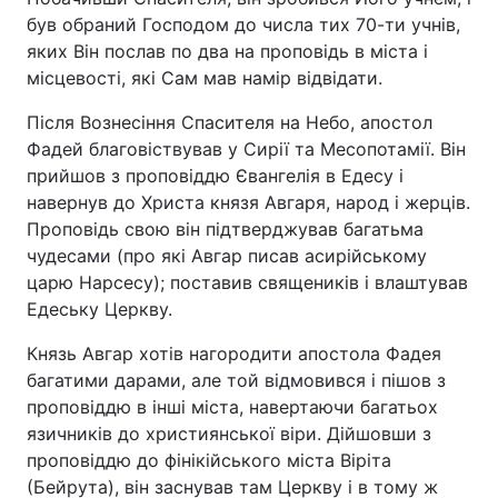
був обраний Господом до числа тих 70-ти учнів,
яких Він послав по два на проповідь в міста і
місцевості, які Сам мав намір відвідати.
Після Вознесіння Спасителя на Небо, апостол
Фадей благовіствував у Сирії та Месопотамії. Він
прийшов з проповіддю Євангелія в Едесу і
навернув до Христа князя Авгаря, народ і жерців.
Проповідь свою він підтверджував багатьма
чудесами (про які Авгар писав асирійському
царю Нарсесу); поставив священиків і влаштував
Едеську Церкву.
Князь Авгар хотів нагородити апостола Фадея
багатими дарами, але той відмовився і пішов з
проповіддю в інші міста, навертаючи багатьох
язичників до християнської віри. Дійшовши з
проповіддю до фінікійського міста Віріта
(Бейрута), він заснував там Церкву і в тому ж