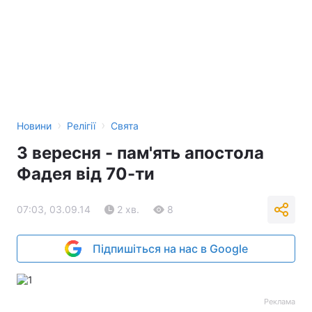
›
›
Новини
Релігії
Свята
3 вересня - пам'ять апостола
Фадея від 70-ти
07:03, 03.09.14
2 хв.
8
Підпишіться на нас в Google
Реклама