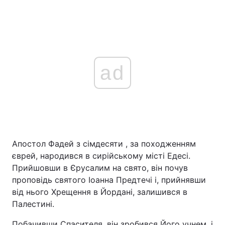
ad
Апостол Фадей з сімдесяти , за походженням
єврей, народився в сирійському місті Едесі.
Прийшовши в Єрусалим на свято, він почув
проповідь святого Іоанна Предтечі і, прийнявши
від нього Хрещення в Йордані, залишився в
Палестині.
Побачивши Спасителя, він зробився Його учнем, і