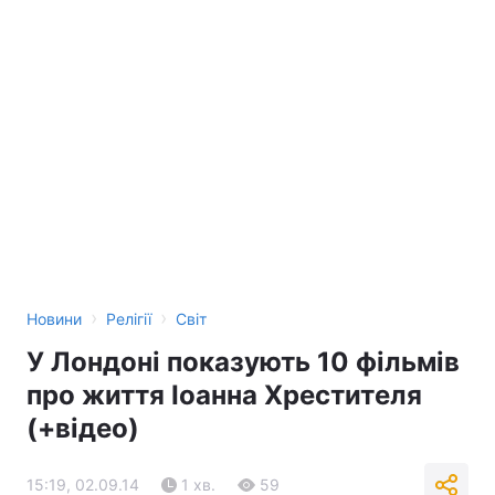
›
›
Новини
Релігії
Світ
У Лондоні показують 10 фільмів
про життя Іоанна Хрестителя
(+відео)
15:19, 02.09.14
1 хв.
59