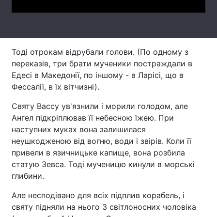
Лонгріди
Відео з Youtube
Статті
Тоді отрокам відрубали голови. (По одному з
переказів, три брати мученики постраждали в
Інтерв'ю
Думки
Едесі в Македонії, по іншому - в Ларісі, що в
Фессалії, в їх вітчизні).
Архів
Вакансії
Святу Вассу ув'язнили і морили голодом, але
Контакти
Ангел підкріплював її небесною їжею. При
наступних муках вона залишилася
Послуги
неушкодженою від вогню, води і звірів. Коли її
привели в язичницьке капище, вона розбила
статую Зевса. Тоді мученицю кинули в морські
глибини.
Але несподівано для всіх підплив корабель, і
святу підняли на нього 3 світлоносних чоловіка