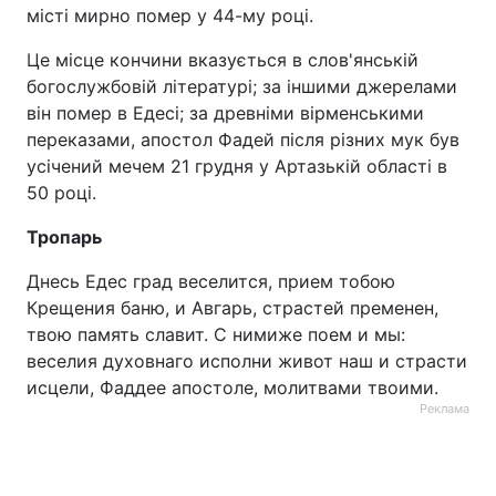
місті мирно помер у 44-му році.
Це місце кончини вказується в слов'янській
богослужбовій літературі; за іншими джерелами
він помер в Едесі; за древніми вірменськими
переказами, апостол Фадей після різних мук був
усічений мечем 21 грудня у Артазькій області в
50 році.
Тропарь
Днесь Едес град веселится, прием тобою
Крещения баню, и Авгарь, страстей пременен,
твою память славит. С нимиже поем и мы:
веселия духовнаго исполни живот наш и страсти
исцели, Фаддее апостоле, молитвами твоими.
Реклама