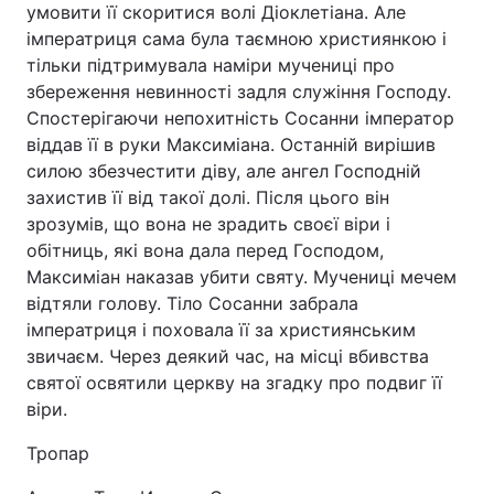
умовити її скоритися волі Діоклетіана. Але
імператриця сама була таємною християнкою і
Лонгріди
тільки підтримувала наміри мучениці про
збереження невинності задля служіння Господу.
Відео з Youtube
Статті
Спостерігаючи непохитність Сосанни імператор
віддав її в руки Максиміана. Останній вирішив
Інтерв'ю
Думки
силою збезчестити діву, але ангел Господній
захистив її від такої долі. Після цього він
Архів
Вакансії
зрозумів, що вона не зрадить своєї віри і
обітниць, які вона дала перед Господом,
Контакти
Максиміан наказав убити святу. Мучениці мечем
Послуги
відтяли голову. Тіло Сосанни забрала
імператриця і поховала її за християнським
звичаєм. Через деякий час, на місці вбивства
святої освятили церкву на згадку про подвиг її
віри.
Тропар