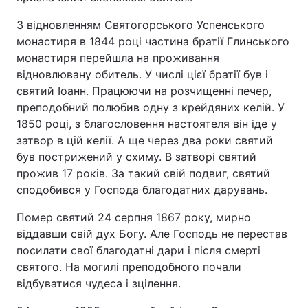
З відновленням Святогорського Успенського
монастиря в 1844 році частина братії Глинського
монастиря перейшла на проживання
відновлювану обитель. У числі цієї братії був і
святий Іоанн. Працюючи на розчищенні печер,
преподобний полюбив одну з крейдяних келій. У
1850 році, з благословення настоятеля він іде у
затвор в цій келії. А ще через два роки святий
був пострижений у схиму. В затворі святий
прожив 17 років. За такий свій подвиг, святий
сподобився у Господа благодатних дарувань.
Помер святий 24 серпня 1867 року, мирно
віддавши свій дух Богу. Але Господь не перестав
посилати свої благодатні дари і після смерті
святого. На могилі преподобного почали
відбуватися чудеса і зцілення.