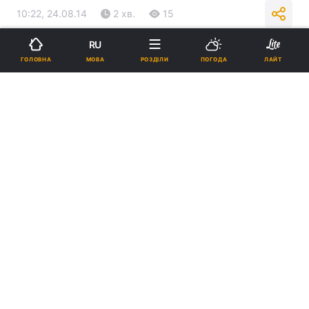
10:22, 24.08.14
2 хв.
15
RU
Підпишіться на нас в Google
МОВА
ГОЛОВНА
РОЗДІЛИ
ПОГОДА
ЛАЙТ
Реклама
ad