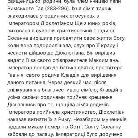
священицької родини, була племінницею папи
Римського Гая (283-296). Їхня сім'я також
знаходилась у родинних стосунках з
імператором Діоклетіаном Ще з юних років,
Головна
Війна
вихована в суворій християнській традиції,
Сосанна вирішила присвятити своє життя Богу.
Україна
Політика
Коли вона подорослішала, слух про її красу і
чесноти дійшов до Діоклетіана. Він вирішив
Економіка
Світ
видати її за свого співправителя Максиміана.
Імператор послав до батька святої, пресвітера
Спорт
Наука
Гавінія, свого родича Клавдія для вирішення
Техно і зв'язок
Лайт
даного питання. Через деякий час, після
спілкування з благочестивою сім'єю, Клавдій з
Зброя
Інциденти
усіма своїми родичами прийняв хрещення.
Дізнавшись про те, що ціла сім'я родичів
Здоров'я
Туризм
імператора прийняла християнство, Діоклетіан
наказав вигнати їх з Риму. Незабаром мучеників
Цікавинки
Погода
піддали мукам і смерті в Остії. Святу Сосанну
забрали до палацу. Імператриці було доручено
Екологія
Регіони