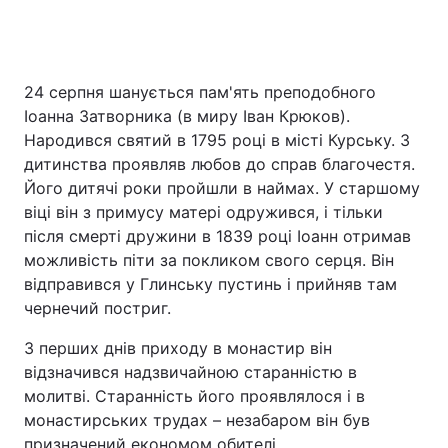
24 серпня шанується пам'ять преподобного
Іоанна Затворника (в миру Іван Крюков).
Народився святий в 1795 році в місті Курську. З
дитинства проявляв любов до справ благочестя.
Його дитячі роки пройшли в наймах. У старшому
віці він з примусу матері одружився, і тільки
після смерті дружини в 1839 році Іоанн отримав
можливість піти за покликом свого серця. Він
відправився у Глинську пустинь і прийняв там
чернечий постриг.
З перших днів приходу в монастир він
відзначився надзвичайною старанністю в
молитві. Старанність його проявлялося і в
монастирських трудах – незабаром він був
призначений економом обителі.