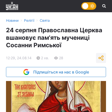
›
›
Новини
Релігії
Свята
24 серпня Православна Церква
вшановує пам'ять мучениці
Сосанни Римської
12:29, 24.08.14
2 хв.
28
Підпишіться на нас в Google