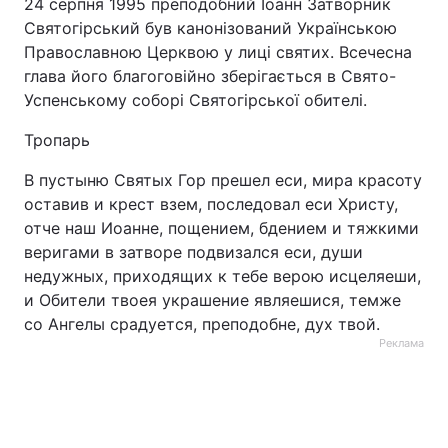
24 серпня 1995 преподобний Іоанн Затворник
Святогірський був канонізований Українською
Православною Церквою у лиці святих. Всечесна
глава його благоговійно зберігається в Свято-
Успенському соборі Святогірської обителі.
Тропарь
В пустыню Святых Гор прешел еси, мира красоту
оставив и крест взем, последовал еси Христу,
отче наш Иоанне, пощением, бдением и тяжкими
веригами в затворе подвизался еси, души
недужных, приходящих к тебе верою исцеляеши,
и Обители твоея украшение являешися, темже
со Ангелы срадуется, преподобне, дух твой.
Реклама