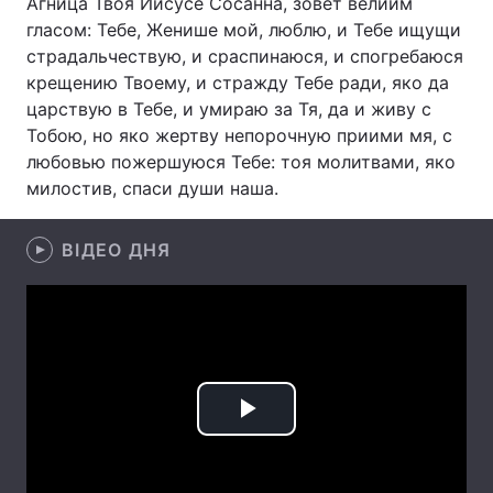
Агница Твоя Иисусе Сосанна, зовет велиим
гласом: Тебе, Женише мой, люблю, и Тебе ищущи
Тема оформлення
страдальчествую, и сраспинаюся, и спогребаюся
крещению Твоему, и стражду Тебе ради, яко да
царствую в Тебе, и умираю за Тя, да и живу с
Тобою, но яко жертву непорочную приими мя, с
любовью пожершуюся Тебе: тоя молитвами, яко
милостив, спаси души наша.
ВІДЕО ДНЯ
Play
Video