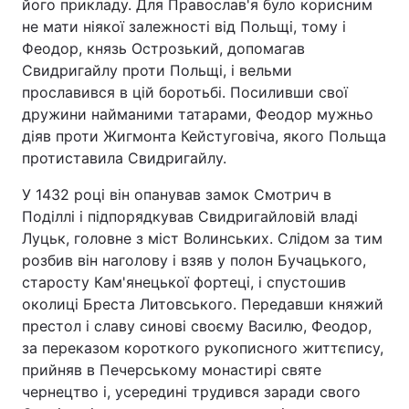
його прикладу. Для Православ'я було корисним
не мати ніякої залежності від Польщі, тому і
Феодор, князь Острозький, допомагав
Свидригайлу проти Польщі, і вельми
прославився в цій боротьбі. Посиливши свої
дружини найманими татарами, Феодор мужньо
діяв проти Жигмонта Кейстуговіча, якого Польща
протиставила Свидригайлу.
У 1432 році він опанував замок Смотрич в
Поділлі і підпорядкував Свидригайловій владі
Луцьк, головне з міст Волинських. Слідом за тим
розбив він наголову і взяв у полон Бучацького,
старосту Кам'янецької фортеці, і спустошив
околиці Бреста Литовського. Передавши княжий
престол і славу синові своєму Василю, Феодор,
за переказом короткого рукописного життєпису,
прийняв в Печерському монастирі святе
чернецтво і, усередині трудився заради свого