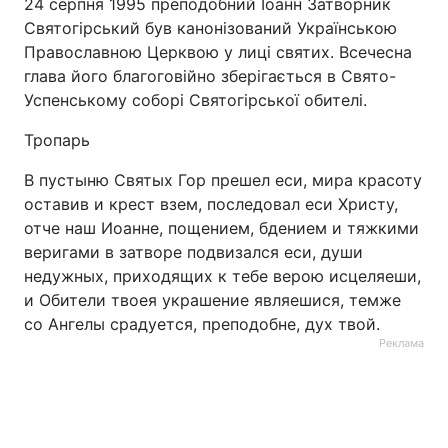
24 серпня 1995 преподобний Іоанн Затворник
Святогірський був канонізований Українською
Православною Церквою у лиці святих. Всечесна
глава його благоговійно зберігається в Свято-
Успенському соборі Святогірської обителі.
Тропарь
В пустыню Святых Гор прешел еси, мира красоту
оставив и крест взем, последовал еси Христу,
отче наш Иоанне, пощением, бдением и тяжкими
веригами в затворе подвизался еси, души
недужных, приходящих к тебе верою исцеляеши,
и Обители твоея украшение являешися, темже
со Ангелы срадуется, преподобне, дух твой.
Реклама