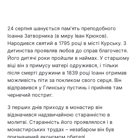
24 серпня шанується пам'ять преподобного
Іоанна Затворника (в миру Іван Крюков).
Народився святий в 1795 році в місті Курську. З
дитинства проявляв любов до справ благочестя.
Його дитячі роки пройшли в наймах. У старшому
віці він з примусу матері одружився, і тільки
після смерті дружини в 1839 році Іоанн отримав
можливість піти за покликом свого серця. Він
відправився у Глинську пустинь і прийняв там
чернечий постриг.
З перших днів приходу в монастир він
відзначився надзвичайною старанністю в
молитві. Старанність його проявлялося і в
монастирських трудах – незабаром він був
призначений економом обителі.