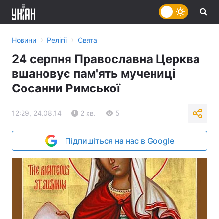
›
›
Новини
Релігії
Свята
24 серпня Православна Церква
вшановує пам'ять мучениці
Сосанни Римської
12:29, 24.08.14
2 хв.
5
Підпишіться на нас в Google