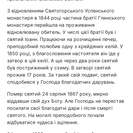
З відновленням Святогорського Успенського
монастиря в 1844 році частина братії Глинського
монастиря перейшла на проживання
відновлювану обитель. У числі цієї братії був і
святий Іоанн. Працюючи на розчищенні печер,
преподобний полюбив одну з крейдяних келій. У
1850 році, з благословення настоятеля він іде у
затвор в цій келії. А ще через два роки святий
був пострижений у схиму. В затворі святий
прожив 17 років. За такий свій подвиг, святий
сподобився у Господа благодатних дарувань.
Помер святий 24 серпня 1867 року, мирно
віддавши свій дух Богу. Але Господь не перестав
посилати свої благодатні дари і після смерті
святого. На могилі преподобного почали
відбуватися чудеса і зцілення.