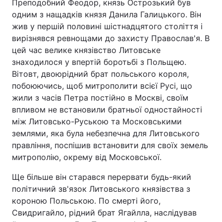
Преподобний Феодор, князь Острозький був
одним з нащадків князя Данила Галицького. Він
жив ​​у першій половині шістнадцятого століття і
вирізнявся ревнощами до захисту Православ'я. В
цей час велике князівство Литовське
знаходилося у впертій боротьбі з Польщею.
Вітовт, двоюрідний брат польського короля,
побоюючись, щоб митрополити всієї Русі, що
жили з часів Петра постійно в Москві, своїм
впливом не встановили братньої одностайності
між Литовсько-Руською та Московськими
землями, яка була небезпечна для Литовського
правління, поспішив встановити для своїх земель
митрополію, окрему від Московської.
Ще більше він старався перервати будь-який
політичний зв'язок Литовського князівства з
короною Польською. По смерті його,
Свидригайло, рідний брат Ягайлла, наслідував