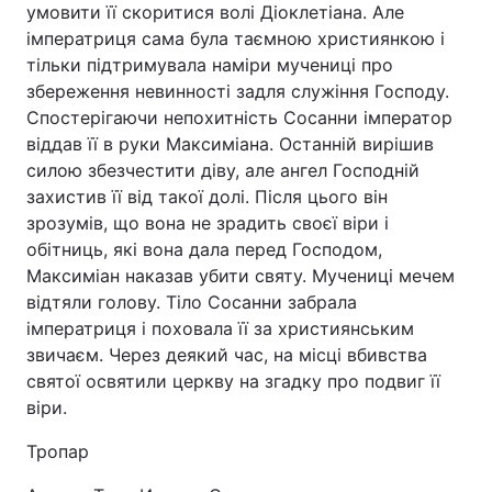
умовити її скоритися волі Діоклетіана. Але
імператриця сама була таємною християнкою і
Лонгріди
тільки підтримувала наміри мучениці про
збереження невинності задля служіння Господу.
Відео з Youtube
Статті
Спостерігаючи непохитність Сосанни імператор
віддав її в руки Максиміана. Останній вирішив
Інтерв'ю
Думки
силою збезчестити діву, але ангел Господній
захистив її від такої долі. Після цього він
Архів
Вакансії
зрозумів, що вона не зрадить своєї віри і
обітниць, які вона дала перед Господом,
Контакти
Максиміан наказав убити святу. Мучениці мечем
Послуги
відтяли голову. Тіло Сосанни забрала
імператриця і поховала її за християнським
звичаєм. Через деякий час, на місці вбивства
святої освятили церкву на згадку про подвиг її
віри.
Тропар