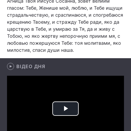
Агница Твоя Иисусе Сосанна, зовет велиим
гласом: Тебе, Женише мой, люблю, и Тебе ищущи
Тема оформлення
страдальчествую, и сраспинаюся, и спогребаюся
крещению Твоему, и стражду Тебе ради, яко да
царствую в Тебе, и умираю за Тя, да и живу с
Тобою, но яко жертву непорочную приими мя, с
любовью пожершуюся Тебе: тоя молитвами, яко
милостив, спаси души наша.
ВІДЕО ДНЯ
Play
Video