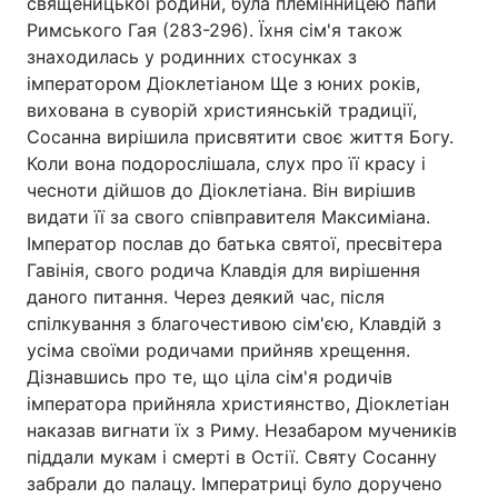
священицької родини, була племінницею папи
Римського Гая (283-296). Їхня сім'я також
знаходилась у родинних стосунках з
імператором Діоклетіаном Ще з юних років,
Головна
Війна
вихована в суворій християнській традиції,
Сосанна вирішила присвятити своє життя Богу.
Україна
Політика
Коли вона подорослішала, слух про її красу і
чесноти дійшов до Діоклетіана. Він вирішив
Економіка
Світ
видати її за свого співправителя Максиміана.
Імператор послав до батька святої, пресвітера
Спорт
Наука
Гавінія, свого родича Клавдія для вирішення
Техно і зв'язок
Лайт
даного питання. Через деякий час, після
спілкування з благочестивою сім'єю, Клавдій з
Зброя
Інциденти
усіма своїми родичами прийняв хрещення.
Дізнавшись про те, що ціла сім'я родичів
Здоров'я
Туризм
імператора прийняла християнство, Діоклетіан
наказав вигнати їх з Риму. Незабаром мучеників
Цікавинки
Погода
піддали мукам і смерті в Остії. Святу Сосанну
забрали до палацу. Імператриці було доручено
Екологія
Регіони