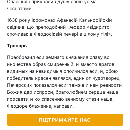
Спасіння і прикрасив душу свою усіма
чеснотами.
1638 року ієромонах Афанасій Кальнофійскій
свідчив, що преподобний Феодор «відкрито
спочиває в Феодосієвій печері в цілому тілі».
Тропарь
Преобразил еси земнаго княжения славу во
иночества образ смиренный, и вместо врагов
видимых на невидимыя ополчился еси, и, обою
победитель красен являяся, един от чудотворец
Печерских показался еси; темже и нам ревности
Божия дар испроси, братолюбием сердца наша
просвети и ко спасению вечному стези наша,
Феодоре блаженне, направи.
ПІДТРИМАЙТЕ НАС