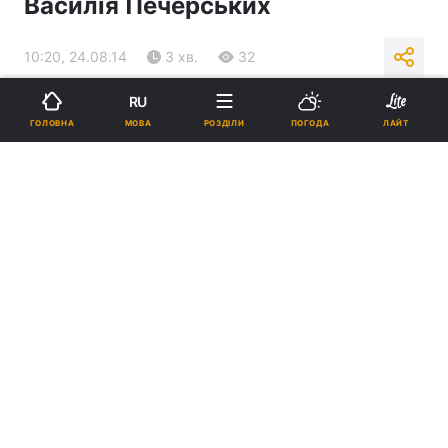
Василія Печерських
10:20, 24.08.14
3 хв.
32
RU
Підпишіться на нас в Google
МОВА
ГОЛОВНА
РОЗДІЛИ
ПОГОДА
ЛАЙТ
Реклама
ad