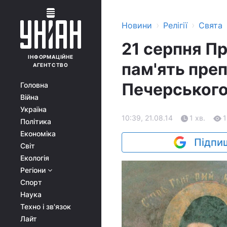
›
›
Новини
Релігії
Свята
21 серпня П
ІНФОРМАЦІЙНЕ
пам'ять пре
АГЕНТСТВО
Печерськог
Головна
Війна
Україна
10:39, 21.08.14
1 хв.
1
Політика
Економіка
Підпиш
Світ
Екологія
Регіони
Спорт
Наука
Техно і зв'язок
Лайт