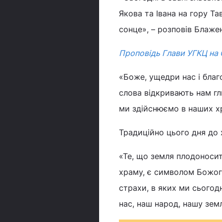
Якова та Івана на гору Т
сонце», – розповів Блаже
Проповідь Глави УГКЦ на
«Боже, ущедри нас і благо
слова відкривають нам гл
ми здійснюємо в наших х
Традиційно цього дня до
«Те, що земля плодоносит
храму, є символом Божого
страхи, в яких ми сьогод
нас, наш народ, нашу зем