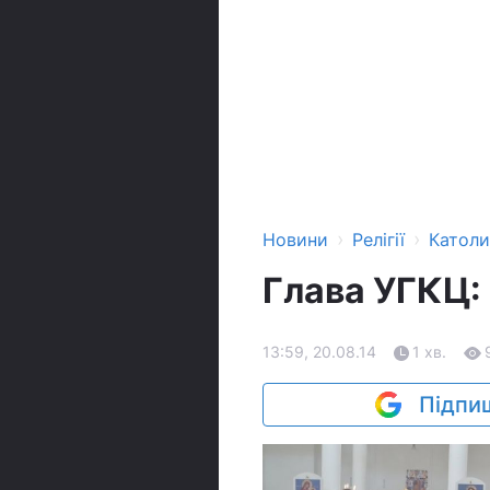
›
›
Новини
Релігії
Катол
Глава УГКЦ: 
13:59, 20.08.14
1 хв.
Підпиш