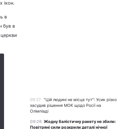
х ікон.
ь в
н був в
ї церкви
09:27
"Цій людині не місце тут": Усик різко
засудив рішення МОК щодо Росії на
Олімпіаді
09:26
Жодну балістичну ракету не збили:
Повітряні сили розкрили деталі нічної