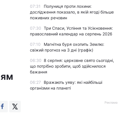
07:31
Полуниця проти лохини:
дослідження показало, в якій ягоді більше
поживних речовин
07:30
Три Спаси, Успіння та Усікновення:
православний календар на серпень 2026
07:10
Магнітна буря охопить Землю:
свіжий прогноз на 3 дні (графік)
06:30
8 серпня: церковне свято сьогодні,
що потрібно зробити, щоб здійснилося
бажання
чям
06:27
Вражають уяву: які найбільші
організми на планеті
Реклама