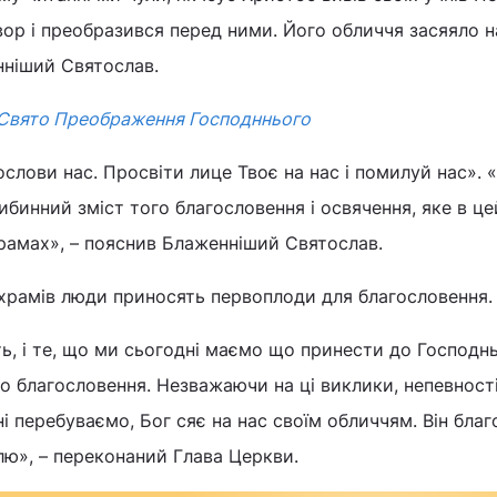
авор і преобразився перед ними. Його обличчя засяяло н
нніший Святослав.
 Свято Преображення Господннього
слови нас. Просвіти лице Твоє на нас і помилуй нас». «
ибинний зміст того благословення і освячення, яке в це
рамах», – пояснив Блаженніший Святослав.
 храмів люди приносять первоплоди для благословення.
ь, і те, що ми сьогодні маємо що принести до Господн
 благословення. Незважаючи на ці виклики, непевності
ні перебуваємо, Бог сяє на нас своїм обличчям. Він бла
лю», – переконаний Глава Церкви.