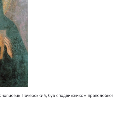
конописець Печерський, був сподвижником преподобног