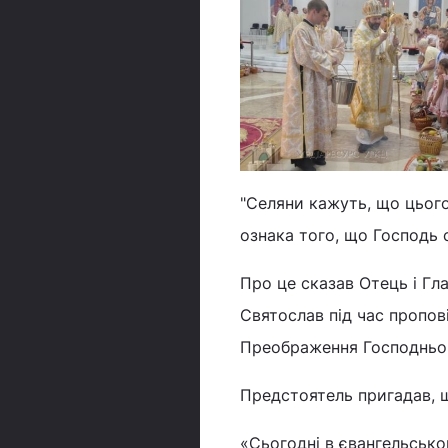
"Селяни кажуть, що цього
ознака того, що Господь 
Про це сказав Отець і Гл
Святослав під час пропов
Преображення Господньог
Предстоятель пригадав, щ
«Сьогодні в євангельськом