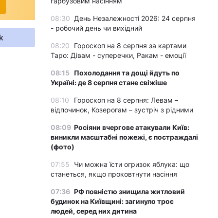
гарбузовим насінням
08:30
День Незалежності 2026: 24 серпня
- робочий день чи вихідний
k
08:20
Гороскоп на 8 серпня за картами
Таро: Дівам - суперечки, Ракам - емоції
08:15
Похолодання та дощі йдуть по
Україні: де 8 серпня стане свіжіше
08:10
Гороскоп на 8 серпня: Левам –
відпочинок, Козерогам – зустріч з рідними
08:09
Росіяни вчергове атакували Київ:
виникли масштабні пожежі, є постраждалі
(фото)
07:55
Чи можна їсти огризок яблука: що
станеться, якщо проковтнути насіння
07:36
РФ повністю знищила житловий
будинок на Київщині: загинуло троє
людей, серед них дитина