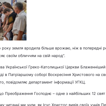
 року земля вродила більше врожаю, ніж в попередні р
сяє своїм обличчям на свій народ".
ава Української Греко-Католицької Церкви Блаженніший
іді в Патріаршому соборі Воскресіння Христового на св
о, повідомляє департамент інформації УГКЦ.
о Преображення Господнє – одне з найбільших 12 свят 
у читанні ми чули, як Ісус Христос вивів своїх учнів Пе