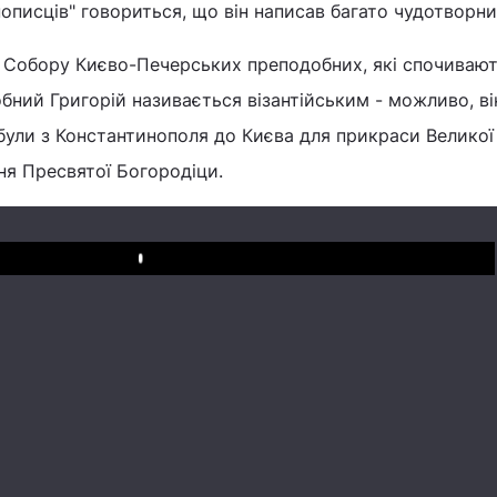
нописців" говориться, що він написав багато чудотворни
и Собору Києво-Печерських преподобних, які спочивают
бний Григорій називається візантійським - можливо, ві
рибули з Константинополя до Києва для прикраси Велико
ня Пресвятої Богородіци.
Play