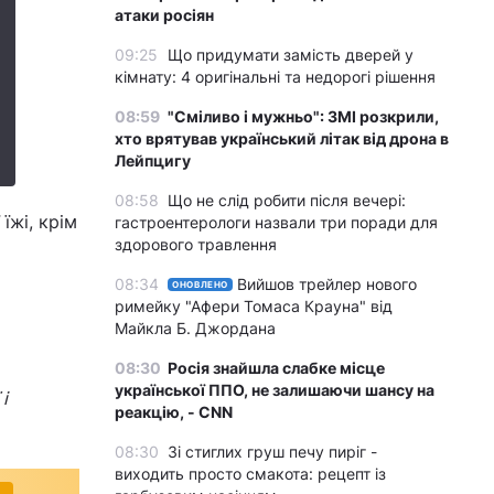
атаки росіян
09:25
Що придумати замість дверей у
кімнату: 4 оригінальні та недорогі рішення
08:59
"Сміливо і мужньо": ЗМІ розкрили,
хто врятував український літак від дрона в
Лейпцигу
08:58
Що не слід робити після вечері:
їжі, крім
гастроентерологи назвали три поради для
здорового травлення
о
08:34
Вийшов трейлер нового
ОНОВЛЕНО
римейку "Афери Томаса Крауна" від
Майкла Б. Джордана
08:30
Росія знайшла слабке місце
української ППО, не залишаючи шансу на
і
реакцію, - CNN
08:30
Зі стиглих груш печу пиріг -
виходить просто смакота: рецепт із