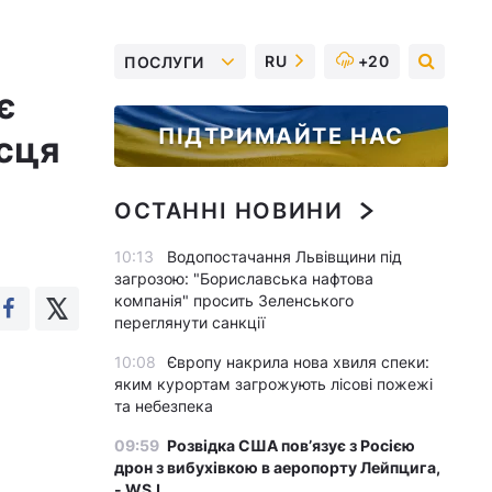
RU
+20
ПОСЛУГИ
є
ПІДТРИМАЙТЕ НАС
исця
ОСТАННІ НОВИНИ
10:13
Водопостачання Львівщини під
загрозою: "Бориславська нафтова
компанія" просить Зеленського
переглянути санкції
10:08
Європу накрила нова хвиля спеки:
яким курортам загрожують лісові пожежі
та небезпека
09:59
Розвідка США пов’язує з Росією
дрон з вибухівкою в аеропорту Лейпцига,
- WSJ