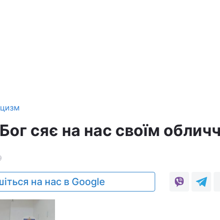
ицизм
Бог сяє на нас своїм облич
9
іться на нас в Google