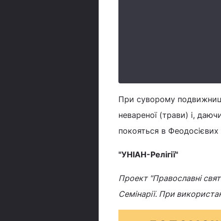
При суворому подвижництв
невареної (трави) і, даюч
покояться в Феодосієвих 
"УНІАН-Релігії"
Проект "Православні свята
Семінарії. При використа