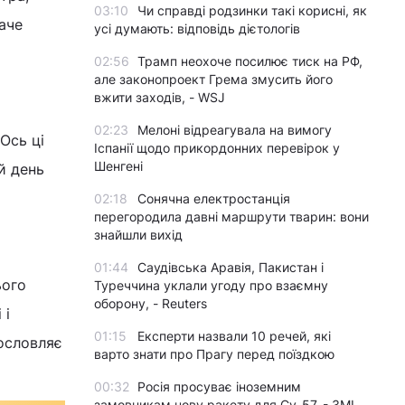
03:10
Чи справді родзинки такі корисні, як
аче
усі думають: відповідь дієтологів
02:56
Трамп неохоче посилює тиск на РФ,
але законопроект Грема змусить його
вжити заходів, - WSJ
02:23
Мелоні відреагувала на вимогу
Ось ці
Іспанії щодо прикордонних перевірок у
Шенгені
й день
02:18
Сонячна електростанція
перегородила давні маршрути тварин: вони
знайшли вихід
01:44
Саудівська Аравія, Пакистан і
ього
Туреччина уклали угоду про взаємну
оборону, - Reuters
 і
01:15
Експерти назвали 10 речей, які
гословляє
варто знати про Прагу перед поїздкою
00:32
Росія просуває іноземним
замовникам нову ракету для Су-57, - ЗМІ