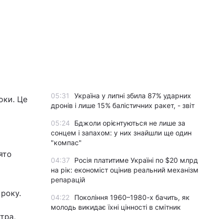
05:31
Україна у липні збила 87% ударних
оки. Це
дронів і лише 15% балістичних ракет, - звіт
05:24
Бджоли орієнтуються не лише за
сонцем і запахом: у них знайшли ще один
"компас"
ято
04:37
Росія платитиме Україні по $20 млрд
на рік: економіст оцінив реальний механізм
репарацій
року.
04:22
Покоління 1960–1980-х бачить, як
молодь викидає їхні цінності в смітник
тра,