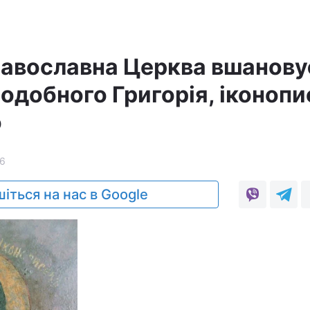
равославна Церква вшанову
подобного Григорія, іконоп
о
6
іться на нас в Google