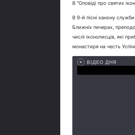
В "Оповіді про святих іко
В 9-й пісні канону служб
Ближніх печерах, преподо
числі іконописців, які п
монастиря на честь Успін
ВІДЕО ДНЯ