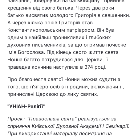
навчання, повернувся на батьківщину і прийняв
хрещення від свого батька. Через два роки
Тема оформлення
батько висвятив молодого Григорія в священики.
А через кілька років Григорій став
Константинопольським патріархом. Він був
одним з найбільш проникливих і глибоких
духовних письменників, за що отримав почесне
ім'я Богослова. Під кінець свого життя свята
Нонна багато потрудилася для Церкви. Її
праведна кончина наступила в 374 році.
Про благочестя святої Нонни можна судити з
того, що п'ятеро осіб з її родини, включаючи її,
причислені Церквою до лику святих.
"УНІАН-Релігії"
Проект "Православні свята" реалізується за
сприяння Київської Духовної Академії і Семінарії.
При використанні матеріалу посилання на