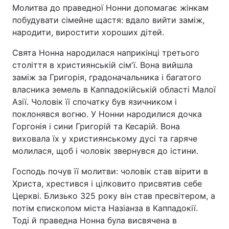
Молитва до праведної Нонни допомагає жінкам
побудувати сімейне щастя: вдало вийти заміж,
народити, виростити хороших дітей.
Головна
Війна
Свята Нонна народилася наприкінці третього
століття в християнській сім'ї. Вона вийшла
Україна
Політика
заміж за Григорія, градоначальника і багатого
власника земель в Каппадокійській області Малої
Економіка
Світ
Азії. Чоловік її спочатку був язичником і
Спорт
Наука
поклонявся вогню. У Нонни народилися дочка
Горгонія і сини Григорій та Кесарій. Вона
Техно і зв'язок
Лайт
виховала їх у християнському дусі та гаряче
молилася, щоб і чоловік звернувся до істини.
Зброя
Інциденти
Господь почув її молитви: чоловік став вірити в
Здоров'я
Туризм
Христа, хрестився і цілковито присвятив себе
Церкві. Близько 325 року він став пресвітером, а
Цікавинки
Погода
потім єпископом міста Назіанза в Каппадокії.
Тоді й праведна Нонна була висвячена в
Екологія
Регіони