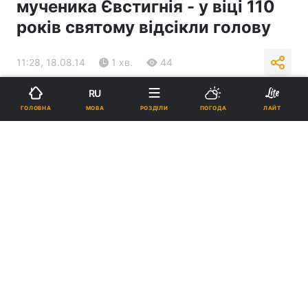
мученика Євстигнія - у віці 110
років святому відсікли голову
11:28, 18.08.14
1 хв.
44
RU
Підпишіться на нас в Google
МОВА
ГОЛОВНА
РОЗДІЛИ
ПОГОДА
ЛАЙТ
Реклама