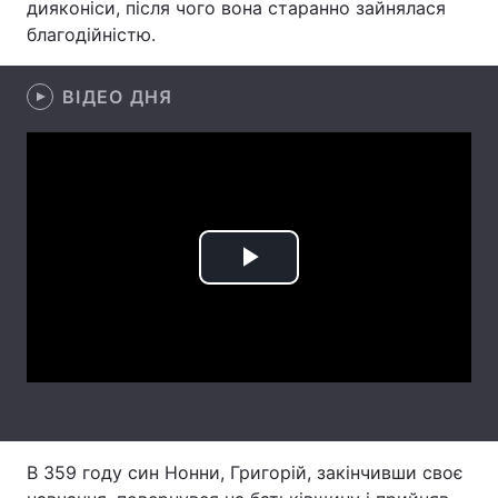
дияконіси, після чого вона старанно зайнялася
благодійністю.
Лонгріди
ВІДЕО ДНЯ
Відео з Youtube
Статті
Інтерв'ю
Думки
Архів
Вакансії
Контакти
Play
Послуги
Video
В 359 году син Нонни, Григорій, закінчивши своє