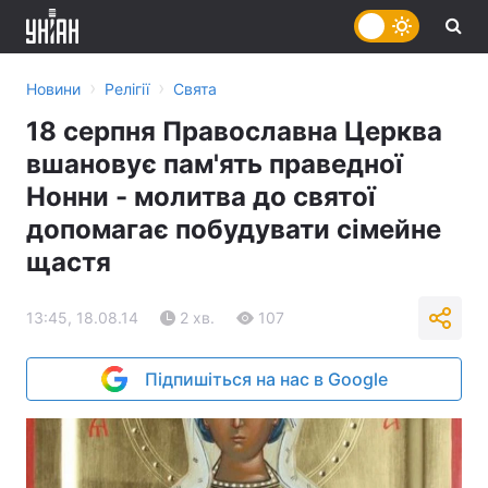
›
›
Новини
Релігії
Свята
18 серпня Православна Церква
вшановує пам'ять праведної
Нонни - молитва до святої
допомагає побудувати сімейне
щастя
13:45, 18.08.14
2 хв.
107
Підпишіться на нас в Google