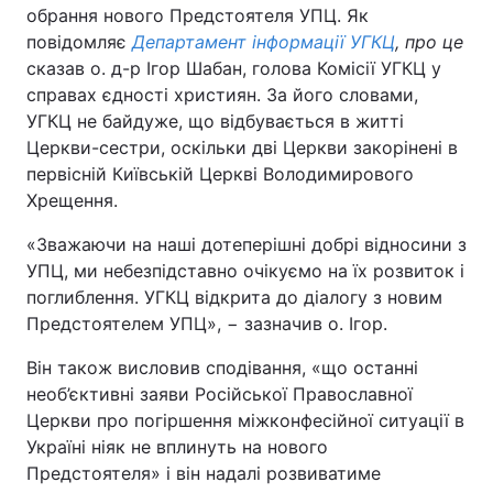
обрання нового Предстоятеля УПЦ. Як
повідомляє
Департамент інформації УГКЦ
, про це
сказав о. д-р Ігор Шабан, голова Комісії УГКЦ у
справах єдності християн. За його словами,
УГКЦ не байдуже, що відбувається в житті
Церкви-сестри, оскільки дві Церкви закорінені в
первісній Київській Церкві Володимирового
Хрещення.
«Зважаючи на наші дотеперішні добрі відносини з
УПЦ, ми небезпідставно очікуємо на їх розвиток і
поглиблення. УГКЦ відкрита до діалогу з новим
Предстоятелем УПЦ», − зазначив о. Ігор.
Він також висловив сподівання, «що останні
необ’єктивні заяви Російської Православної
Церкви про погіршення міжконфесійної ситуації в
Україні ніяк не вплинуть на нового
Предстоятеля» і він надалі розвиватиме