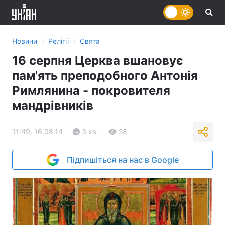
›
›
Новини
Релігії
Свята
16 серпня Церква вшановує
пам'ять преподобного Антонія
Римлянина - покровителя
мандрівників
11:49, 16.08.14
3 хв.
28
Підпишіться на нас в Google