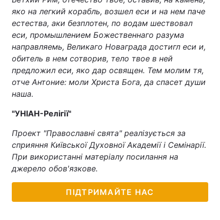
яко на легкий корабль, возшел еси и на нем паче
естества, аки безплотен, по водам шествовал
еси, промышлением Божественнаго разума
направляемь, Великаго Новаграда достигл еси и,
обитель в нем сотворив, тело твое в ней
предложил еси, яко дар освящен. Тем молим тя,
отче Антоние: моли Христа Бога, да спасет души
наша.
"УНІАН-Релігії"
Проект "Православні свята" реалізується за
сприяння Київської Духовної Академії і Семінарії.
При використанні матеріалу посилання на
джерело обов'язкове.
ПІДТРИМАЙТЕ НАС