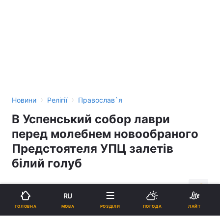
›
›
Новини
Релігії
Православ`я
В Успенський собор лаври
перед молебнем новообраного
Предстоятеля УПЦ залетів
білий голуб
14:58, 15.08.14
1 хв.
37
RU
МОВА
ГОЛОВНА
РОЗДІЛИ
ПОГОДА
ЛАЙТ
Підпишіться на нас в Google