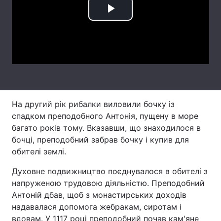
Play
Тема оформлення
Video
На другий рік рибалки виловили бочку із
спадком преподобного Антонія, пущену в море
багато років тому. Вказавши, що знаходилося в
бочці, преподобний забрав бочку і купив для
обителі землі.
Духовне подвижництво поєднувалося в обителі з
напруженою трудовою діяльністю. Преподобний
Антоній дбав, щоб з монастирських доходів
надавалася допомога жебракам, сиротам і
вдовам. У 1117 році преподобний почав кам'яне