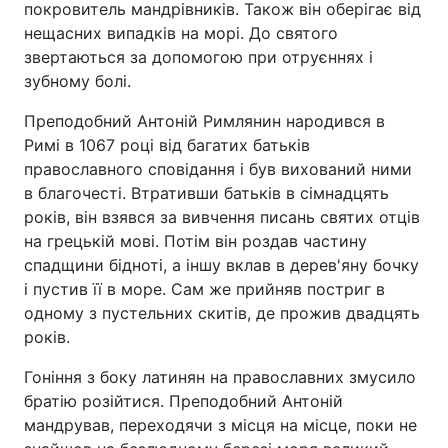
покровитель мандрівників. Також він оберігає від
нещасних випадків на морі. До святого
звертаються за допомогою при отруєннях і
зубному болі.
Головна
Війна
Преподобний Антоній Римлянин народився в
Україна
Політика
Римі в 1067 році від багатих батьків
православного сповідання і був вихований ними
Економіка
Світ
в благочесті. Втративши батьків в сімнадцять
років, він взявся за вивчення писань святих отців
Спорт
Наука
на грецькій мові. Потім він роздав частину
Техно і зв'язок
Лайт
спадщини бідноті, а іншу вклав в дерев'яну бочку
і пустив її в море. Сам же прийняв постриг в
Зброя
Інциденти
одному з пустельних скитів, де прожив двадцять
років.
Здоров'я
Туризм
Гоніння з боку латинян на православних змусило
Цікавинки
Погода
братію розійтися. Преподобний Антоній
мандрував, переходячи з місця на місце, поки не
Екологія
Регіони