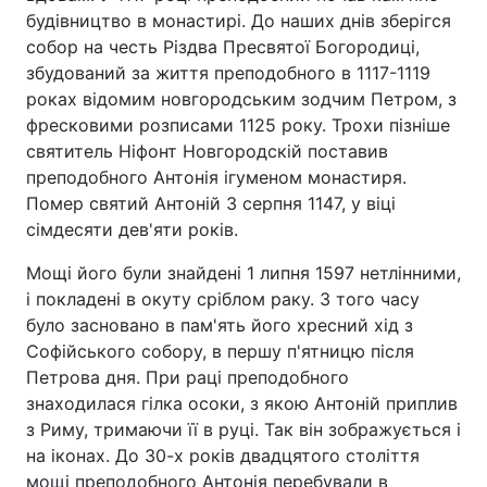
будівництво в монастирі. До наших днів зберігся
собор на честь Різдва Пресвятої Богородиці,
збудований за життя преподобного в 1117-1119
роках відомим новгородським зодчим Петром, з
фресковими розписами 1125 року. Трохи пізніше
святитель Hіфонт Hовгоpодскій поставив
преподобного Антонія ігуменом монастиря.
Помер святий Антоній 3 серпня 1147, у віці
сімдесяти дев'яти років.
Мощі його були знайдені 1 липня 1597 нетлінними,
і покладені в окуту сріблом раку. З того часу
було засновано в пам'ять його хресний хід з
Софійського собору, в першу п'ятницю після
Петрова дня. При раці преподобного
знаходилася гілка осоки, з якою Антоній приплив
з Риму, тримаючи її в руці. Так він зображується і
на іконах. До 30-х років двадцятого століття
мощі преподобного Антонія перебували в