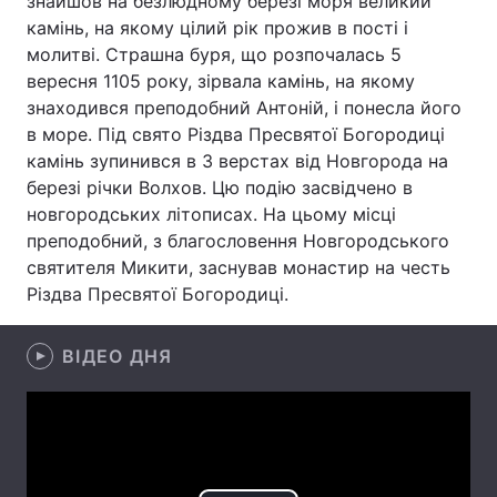
знайшов на безлюдному березі моря великий
камінь, на якому цілий рік прожив в пості і
Лонгріди
молитві. Страшна буря, що розпочалась 5
вересня 1105 року, зірвала камінь, на якому
Відео з Youtube
Статті
знаходився преподобний Антоній, і понесла його
в море. Під свято Різдва Пресвятої Богородиці
Інтерв'ю
Думки
камінь зупинився в 3 верстах від Hовгоpода на
березі річки Волхов. Цю подію засвідчено в
Архів
Вакансії
новгородських літописах. На цьому місці
преподобний, з благословення Новгородського
Контакти
святителя Микити, заснував монастир на честь
Різдва Пресвятої Богородиці.
Послуги
ВІДЕО ДНЯ