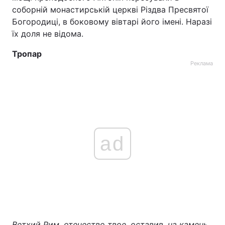
соборній монастирській церкві Різдва Пресвятої
Богородиці, в боковому вівтарі його імені. Наразі
їх доля не відома.
Тропар
Реклама
ad
Ветхий Рим, отечество твое, оставив, на камень,