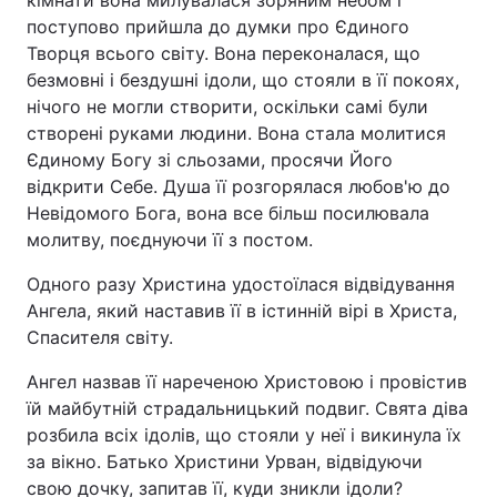
кімнати вона милувалася зоряним небом і
поступово прийшла до думки про Єдиного
Творця всього світу. Вона переконалася, що
безмовні і бездушні ідоли, що стояли в її покоях,
нічого не могли створити, оскільки самі були
створені руками людини. Вона стала молитися
Єдиному Богу зі сльозами, просячи Його
відкрити Себе. Душа її розгорялася любов'ю до
Невідомого Бога, вона все більш посилювала
молитву, поєднуючи її з постом.
Одного разу Христина удостоїлася відвідування
Ангела, який наставив її в істинній вірі в Христа,
Спасителя світу.
Ангел назвав її нареченою Христовою і провістив
їй майбутній страдальницький подвиг. Свята діва
розбила всіх ідолів, що стояли у неї і викинула їх
за вікно. Батько Христини Урван, відвідуючи
свою дочку, запитав її, куди зникли ідоли?