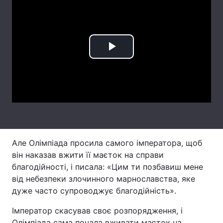
Лонгріди
Відео з Youtube
Статті
Play
Інтерв'ю
Думки
Video
Архів
Вакансії
Контакти
Послуги
Але Олімпіада просила самого імператора, щоб
він наказав вжити її маєток на справи
благодійності, і писала: «Цим ти позбавиш мене
від небезпеки злочинного марнославства, яке
дуже часто супроводжує благодійність».
Імператор скасував своє розпорядження, і
Олімпіада сама почала вживати маєток на