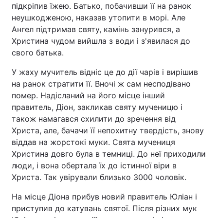
підкріпив їжею. Батько, побачивши її на ранок
неушкодженою, наказав утопити в морі. Але
Ангел підтримав святу, камінь занурився, а
Христина чудом вийшла з води і з'явилася до
свого батька.
У жаху мучитель відніс це до дії чарів і вирішив
на ранок стратити її. Вночі ж сам несподівано
помер. Надісланий на його місце інший
правитель, Діон, закликав святу мученицю і
також намагався схилити до зречення від
Христа, але, бачачи її непохитну твердість, знову
віддав на жорстокі муки. Свята мучениця
Христина довго була в темниці. До неї приходили
люди, і вона обертала їх до істинної віри в
Христа. Так увірували близько 3000 чоловік.
На місце Діона прибув новий правитель Юліан і
приступив до катувань святої. Після різних мук