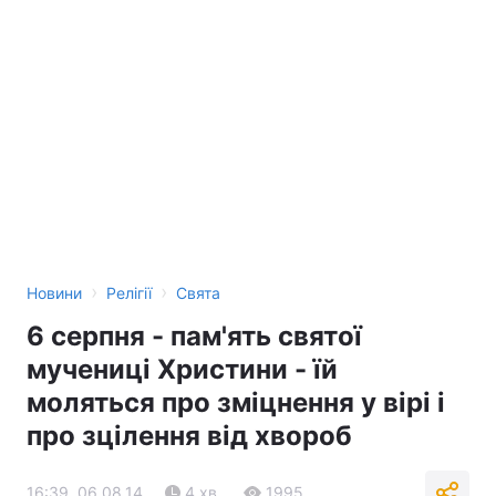
›
›
Новини
Релігії
Свята
6 серпня - пам'ять святої
мучениці Христини - їй
моляться про зміцнення у вірі і
про зцілення від хвороб
16:39, 06.08.14
4 хв.
1995