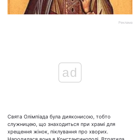
Реклама
ad
Свята Олімпіада була дияконисою, тобто
служницею, що знаходиться при храмі для
хрещення жінок, піклування про хворих.
Народилася вона в Константинополі. Втратила