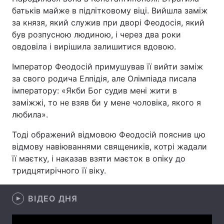
батьків майже в підлітковому віці. Вийшла заміж
за князя, який служив при дворі Феодосія, який
був розпусною людиною, і через два роки
Головна
Війна
овдовіла і вирішила залишитися вдовою.
Україна
Політика
Імператор Феодосій примушував її вийти заміж
за свого родича Елпідія, але Олімпіада писала
Економіка
Світ
імператору: «Якби Бог судив мені жити в
заміжжі, то не взяв би у мене чоловіка, якого я
Спорт
Наука
любила».
Техно і зв'язок
Лайт
Тоді ображений відмовою Феодосій пояснив цю
відмову навіюваннями священиків, котрі жадали
Зброя
Інциденти
її маєтку, і наказав взяти маєток в опіку до
тридцятирічного її віку.
Здоров'я
Туризм
Цікавинки
Погода
ВІДЕО ДНЯ
Екологія
Регіони