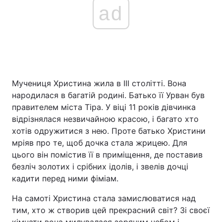
ad
Мучениця Христина жила в III столітті. Вона
народилася в багатій родині. Батько її Урван був
правителем міста Тіра. У віці 11 років дівчинка
відрізнялася незвичайною красою, і багато хто
хотів одружитися з нею. Проте батько Христини
мріяв про те, щоб дочка стала жрицею. Для
цього він помістив її в приміщення, де поставив
безліч золотих і срібних ідолів, і звелів дочці
кадити перед ними фіміам.
На самоті Христина стала замислюватися над
тим, хто ж створив цей прекрасний світ? Зі своєї