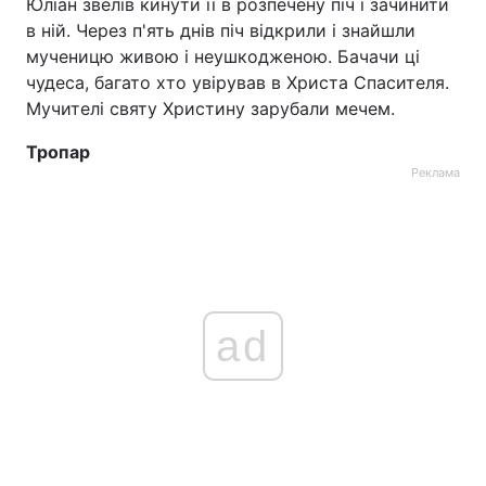
Юліан звелів кинути її в розпечену піч і зачинити
в ній. Через п'ять днів піч відкрили і знайшли
мученицю живою і неушкодженою. Бачачи ці
чудеса, багато хто увірував в Христа Спасителя.
Мучителі святу Христину зарубали мечем.
Тропар
Реклама
ad