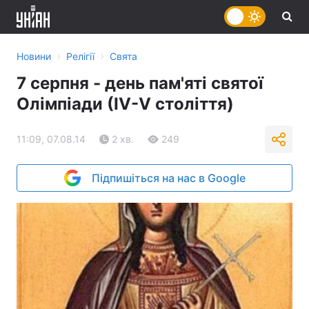
›
›
Новини
Релігії
Свята
7 серпня - день пам'яті святої
Олімпіади (ІV-V століття)
11:09, 07.08.14
2 хв.
249
Підпишіться на нас в Google