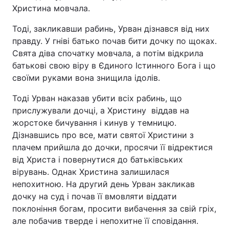
Христина мовчала.
Тоді, закликавши рабинь, Урван дізнався від них
правду. У гніві батько почав бити дочку по щоках.
Свята діва спочатку мовчала, а потім відкрила
батькові свою віру в Єдиного Істинного Бога і що
своїми руками вона знищила ідолів.
Тоді Урван наказав убити всіх рабинь, що
прислужували дочці, а Христину віддав на
жорстоке бичування і кинув у темницю.
Дізнавшись про все, мати святої Христини з
плачем прийшла до дочки, просячи її відректися
від Христа і повернутися до батьківських
вірувань. Однак Христина залишилася
непохитною. На другий день Урван закликав
дочку на суд і почав її вмовляти віддати
поклоніння богам, просити вибачення за свій гріх,
але побачив тверде і непохитне її сповідання.