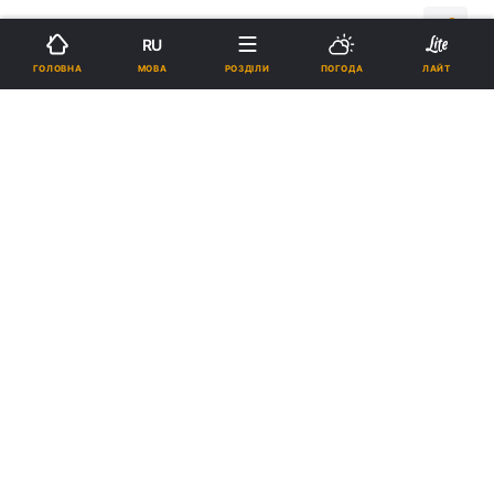
14:55, 06.08.14
0 хв.
591
RU
МОВА
ГОЛОВНА
РОЗДІЛИ
ПОГОДА
ЛАЙТ
Підпишіться на нас в Google
У Києво-Печерській лаврі 9 серпня відкриється православна
виставка "Медовий спас"
Реклама
ad