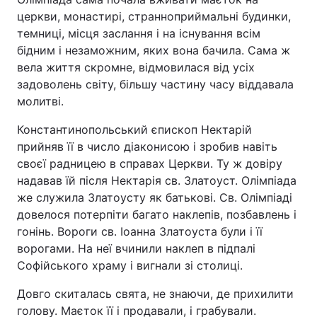
церкви, монастирі, странноприймальні будинки,
Тема оформлення
темниці, місця заслання і на існування всім
бідним і незаможним, яких вона бачила. Сама ж
вела життя скромне, відмовилася від усіх
задоволень світу, більшу частину часу віддавала
молитві.
Константинопольський єпископ Нектарій
прийняв її в число діаконисою і зробив навіть
своєї радницею в справах Церкви. Ту ж довіру
надавав їй після Нектарія св. Златоуст. Олімпіада
же служила Златоусту як батькові. Св. Олімпіаді
довелося потерпіти багато наклепів, позбавлень і
гонінь. Вороги св. Іоанна Златоуста були і її
ворогами. На неї вчинили наклеп в підпалі
Софійського храму і вигнали зі столиці.
Довго скиталась свята, не знаючи, де прихилити
голову. Маєток її і продавали, і грабували.